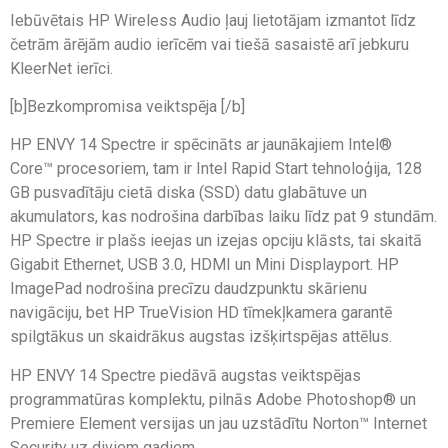
Iebūvētais HP Wireless Audio ļauj lietotājam izmantot līdz
četrām ārējām audio ierīcēm vai tiešā sasaistē arī jebkuru
KleerNet ierīci.
[b]Bezkompromisa veiktspēja [/b]
HP ENVY 14 Spectre ir spēcināts ar jaunākajiem Intel®
Core™ procesoriem, tam ir Intel Rapid Start tehnoloģija, 128
GB pusvadītāju cietā diska (SSD) datu glabātuve un
akumulators, kas nodrošina darbības laiku līdz pat 9 stundām.
HP Spectre ir plašs ieejas un izejas opciju klāsts, tai skaitā
Gigabit Ethernet, USB 3.0, HDMI un Mini Displayport. HP
ImagePad nodrošina precīzu daudzpunktu skārienu
navigāciju, bet HP TrueVision HD tīmekļkamera garantē
spilgtākus un skaidrākus augstas izšķirtspējas attēlus.
HP ENVY 14 Spectre piedāvā augstas veiktspējas
programmatūras komplektu, pilnās Adobe Photoshop® un
Premiere Element versijas un jau uzstādītu Norton™ Internet
Security uz diviem gadiem.