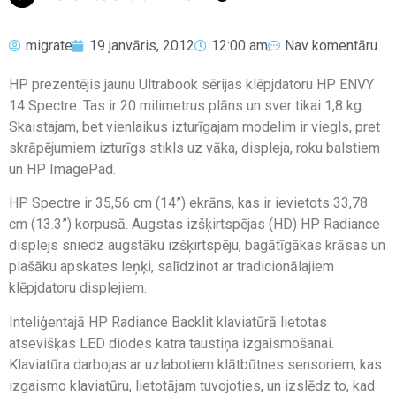
migrate
19 janvāris, 2012
12:00 am
Nav komentāru
HP prezentējis jaunu Ultrabook sērijas klēpjdatoru HP ENVY
14 Spectre. Tas ir 20 milimetrus plāns un sver tikai 1,8 kg.
Skaistajam, bet vienlaikus izturīgajam modelim ir viegls, pret
skrāpējumiem izturīgs stikls uz vāka, displeja, roku balstiem
un HP ImagePad.
HP Spectre ir 35,56 cm (14”) ekrāns, kas ir ievietots 33,78
cm (13.3”) korpusā. Augstas izšķirtspējas (HD) HP Radiance
displejs sniedz augstāku izšķirtspēju, bagātīgākas krāsas un
plašāku apskates leņķi, salīdzinot ar tradicionālajiem
klēpjdatoru displejiem.
Inteliģentajā HP Radiance Backlit klaviatūrā lietotas
atsevišķas LED diodes katra taustiņa izgaismošanai.
Klaviatūra darbojas ar uzlabotiem klātbūtnes sensoriem, kas
izgaismo klaviatūru, lietotājam tuvojoties, un izslēdz to, kad