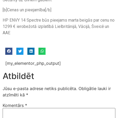
[b]Cenas un pieejamība[/b]
HP ENVY 14 Spectre būs pieejams marta beigās par cenu no
1299 € ierobežotā izplatībā Lielbritānijā, Vācijā, Šveicē un
AAE
[my_elementor_php_output]
Atbildēt
Jūsu e-pasta adrese netiks publicēta.
Obligātie lauki ir
atzīmēti kā
*
Komentārs
*