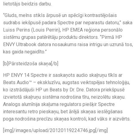
lietotājs beidzis darbu.
“Gluds, melns stikls ārpusē un spēcīgi kontrastējošais
sudrabs iekšpusē padara Spectre par neparastu datoru,” saka
Luiss Perins (Louis Perrin), HP EMEA reģiona personālo
sistēmu grupas patērētāju produktu direktors. “Pirmā HP
ENVY Ultrabook datora nosaukums raisa intrigu un uzrunā tos,
kas gaida negaidīto.”
[b]Pārsteidzoša skaņa[/b]
HP ENVY 14 Spectre ir saskaņots audio skaļruņu tīkls ar
Beats Audio™ – ekskluzīvu, augstas veiktspējas tehnoloģiju,
ko izstrādājuši HP un Beats by Dr. Dre. Datora priekšpusē
izvietotā skaļruņu sistēma nodrošina tīru, neizolētu skaņu.
Analogs alumīnija skaļuma regulators piešķir Spectre
interesantu retro pieskaņu, bet ārējā skaņas ieslēgšanas
poga nodrošina precīzu skaņas kontroli, kad vāks ir aizvērts.
[img]/images/upload/20120119224746.jpg[/img]