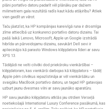
plāni portatīvo datoru padarīt vēl plānāku par dažiem
milimetriem gala rezultātā radīs kaut kādu atšķirību? Atliek
vien gaidīt un vērot.
Taču jāatzīst, ka HP kompānijas kareivīgā runa ir drosmīga
zīme attiecībā uz konkurenci portatīvo datoru dizainu. Tai
pašā laikā Lenovo, Microsoft, Apple un Google izstrādā
hibrīda un pārveidojamu dizainu, savukārt Dell sevi ir
apliecinājis kā parasto Windows klēpjdatora līderi ar savu
XPS 13.
Tādējādi ne velti cilvēki dod priekšroku vienkāršībai –
klēpjdatoram, kas vienkārši darbojas kā klēpjdators – tādēļ
Apple pērn cilvēkus iepazīstināja ar vēl vienkāršāku un
svaigāku MacBook portatīvo datoru, un tagad HP gatavojas
uzburt jaunu dvesmas vilni ar savu jaunāko aparatūru.
HP savu jaunāko klēpjdatoru atklās jau otrdien Verseļā
noetiekošajā International Luxury Conference pasākumā, kas