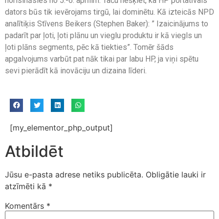
norisināsies no 5.-6. aprīlim. Taču nešķiet, ka HP portatīvais
dators būs tik ievērojams tirgū, lai dominētu. Kā izteicās NPD
analītiķis Stīvens Beikers (Stephen Baker): ” Izaicinājums to
padarīt par ļoti, ļoti plānu un vieglu produktu ir kā viegls un
ļoti plāns segments, pēc kā tiekties”. Tomēr šāds
apgalvojums varbūt pat nāk tikai par labu HP, ja viņi spētu
sevi pierādīt kā inovāciju un dizaina līderi.
[my_elementor_php_output]
Atbildēt
Jūsu e-pasta adrese netiks publicēta.
Obligātie lauki ir
atzīmēti kā
*
Komentārs
*