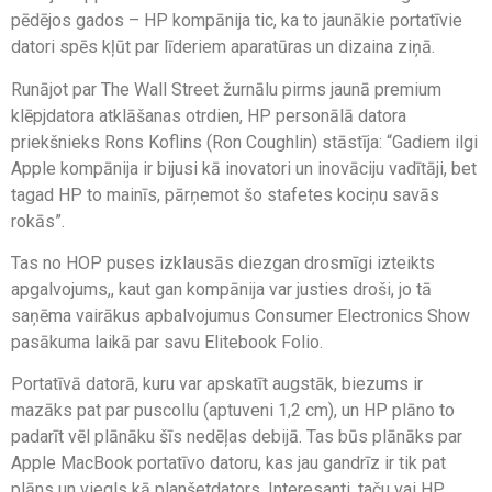
pēdējos gados – HP kompānija tic, ka to jaunākie portatīvie
datori spēs kļūt par līderiem aparatūras un dizaina ziņā.
Runājot par The Wall Street žurnālu pirms jaunā premium
klēpjdatora atklāšanas otrdien, HP personālā datora
priekšnieks Rons Koflins (Ron Coughlin) stāstīja: “Gadiem ilgi
Apple kompānija ir bijusi kā inovatori un inovāciju vadītāji, bet
tagad HP to mainīs, pārņemot šo stafetes kociņu savās
rokās”.
Tas no HOP puses izklausās diezgan drosmīgi izteikts
apgalvojums,, kaut gan kompānija var justies droši, jo tā
saņēma vairākus apbalvojumus Consumer Electronics Show
pasākuma laikā par savu Elitebook Folio.
Portatīvā datorā, kuru var apskatīt augstāk, biezums ir
mazāks pat par puscollu (aptuveni 1,2 cm), un HP plāno to
padarīt vēl plānāku šīs nedēļas debijā. Tas būs plānāks par
Apple MacBook portatīvo datoru, kas jau gandrīz ir tik pat
plāns un viegls kā planšetdators. Interesanti, taču vai HP