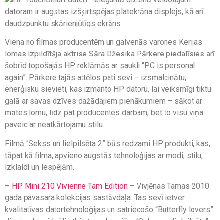
Viena no filmas producentēm un galvenās varones Kerijas
lomas izpildītāja aktrise Sāra Džesika Pārkere piedalīsies arī
šobrīd topošajās HP reklāmās ar saukli “PC is personal
again”. Pārkere tajās attēlos pati sevi – izsmalcinātu,
enerģisku sievieti, kas izmanto HP datoru, lai veiksmīgi tiktu
galā ar savas dzīves dažādajiem pienākumiem – sākot ar
mātes lomu, līdz pat producentes darbam, bet to visu viņa
paveic ar neatkārtojamu stilu.
Filmā “Sekss un lielpilsēta 2” būs redzami HP produkti, kas,
tāpat kā filma, apvieno augstās tehnoloģijas ar modi, stilu,
izklaidi un iespējām.
–
HP Mini 210 Vivienne Tam Edition
– Vivjēnas Tamas 2010.
gada pavasara kolekcijas sastāvdaļa. Tas sevī ietver
kvalitatīvas datortehnoloģijas un satriecošo “Butterfly lovers”