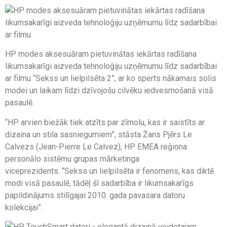
HP modes aksesuāram pietuvinātas iekārtas radīšana
likumsakarīgi aizveda tehnoloģiju uzņēmumu līdz sadarbībai
ar filmu “Sekss un lielpilsēta 2”, ar ko sperts nākamais solis
modei un laikam līdzi dzīvojošu cilvēku iedvesmošanā visā
pasaulē.
“HP arvien biežāk tiek atzīts par zīmolu, kas ir saistīts ar
dizaina un stila sasniegumiem”, stāsta Žans Pjērs Le
Calvezs (Jean-Pierre Le Calvez), HP EMEA reģiona
personālo sistēmu grupas mārketinga
viceprezidents. “Sekss un lielpilsēta ir fenomens, kas diktē
modi visā pasaulē, tādēļ šī sadarbība ir likumsakarīgs
papildinājums stilīgajai 2010. gada pavasara datoru
kolekcijai”.