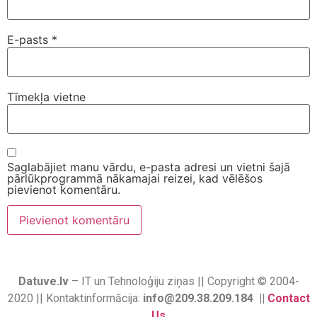
E-pasts
*
Tīmekļa vietne
Saglabājiet manu vārdu, e-pasta adresi un vietni šajā
pārlūkprogrammā nākamajai reizei, kad vēlēšos
pievienot komentāru.
Datuve.lv
– IT un Tehnoloģiju ziņas || Copyright © 2004-
2020 || Kontaktinformācija:
info@209.38.209.184 ||
Contact
Us