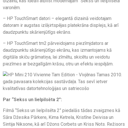
dizainu, kas ideāli atbilst modernajām “Sekss un lielpilsēta”
varonēm.
– HP TouchSmart datori – elegantā dizainā veidotajam
datoram ir augstas izšķirtspējas platekrāna displejs, kā arī
daudzpunktu skārienjūtīgs ekrāns.
– HP TouchSmart tm2 pārveidojams piezīmjdators ar
daudzpunktu skārienjūtīgo ekrānu, kas izmantojams kā
digitāla skiču grāmatiņa, lai zīmētu, skicētu un veidotu
piezīmes ar bezgalīgām krāsu, otru un efektu iespējām.
Par “Sekss un lielpilsēta 2”:
Filmā “Sekss un lielpilsēta 2” piedalās tādas zvaigznes kā
Sāra Džesika Pārkere, Kima Ketrela, Kristīne Deivisa un
Sintija Niksone, kā arī Džons Corbets un Kriss Nots. Režisors