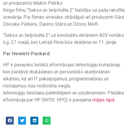
un producents Maikls Patriks
Kings filmu “Sekss un lielpilsēta 2” balstījis uz paša rakstīta
scenārija. Pie filmas izveides strādājuši arī producenti Sāra
Džesika Pārkere, Darens Stārs un Džons Melfi.
“Sekss un lielpilsēta 2” uz kinoteātru ekrāniem ASV nonāks
š.g. 27. maijā, bet Latvijā filma būs skatāma no 11. jūnija.
Par Hewlett-Packard:
HP ir pasaules lielākā informācijas tehnoloģiju kompānija,
kas piedāvā drukāšanas un personālās skaitļošanas
iekārtas, kā arī IT pakalpojumus, programmatūras un
risinājumus, kas nodrošina vieglu
tehnoloģiju lietošanu patērētājiem un uzņēmumiem. Plašāka
informācija par HP (NYSE: HPQ) ir pieejama
mājas lapā
.