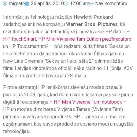
migrate
26 aprīlis, 2010
12:00 am
Nav komentāru
Informācijas tehnoloģiju ražotājs
Hewlett-Packard
sadarbojas ar kino kompāniju
Warner Bros. Pictures
, kā
rezultātā stilīgākie un tehnoloģiski inovatīvākie HP datori –
HP TouchSmart
,
HP Mini Vivienne Tam Edition piezīmjdators
un HP Toucsmart tm2 – būs redzami kulta filmas “Sekss un
lielpilsēta” otrās daļas varoņu rokās visas filmas garumā.
New Line Cinemas “Sekss un lielpilsēta 2” pilnmetrāžās
filmu Latvijas kinoteātros oficiāli sāks rādīt no 11. jūnija. ASV
filma pirmizrādi piedzīvos jau 28. maijā.
Pirmie aizmetņi HP ienākšanai sieviešu modes pasaulē
parādījās 2008. gadā, kad dāmu sirdis iekaroja pasaulē pirmā
digitālā rokassomiņa –
HP Mini Vivienne Tam notebook
–
HP un modes dizaineres Vivjēnas Tamas (Vivienne Tam)
pirmais inovatīvais kopprodukts. HP ir viens no pirmajiem
uzņēmumiem, kas savos produktos apvieno modi un augstās
tehnoloģijas.