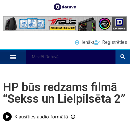
Ienākt
Reģistrēties
HP būs redzams filmā
“Sekss un Lielpilsēta 2”
Klausīties audio formātā