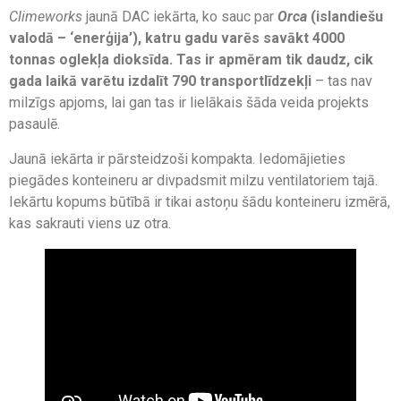
Climeworks
jaunā DAC iekārta, ko sauc par
Orca
(islandiešu
valodā – ‘enerģija’), katru gadu varēs savākt 4000
tonnas oglekļa dioksīda. Tas ir apmēram tik daudz, cik
gada laikā varētu izdalīt 790 transportlīdzekļi
– tas nav
milzīgs apjoms, lai gan tas ir lielākais šāda veida
projekts
pasaulē.
Jaunā iekārta ir pārsteidzoši kompakta. Iedomājieties
piegādes konteineru ar divpadsmit milzu ventilatoriem tajā.
Iekārtu kopums būtībā ir tikai astoņu šādu konteineru izmērā,
kas sakrauti viens uz otra.