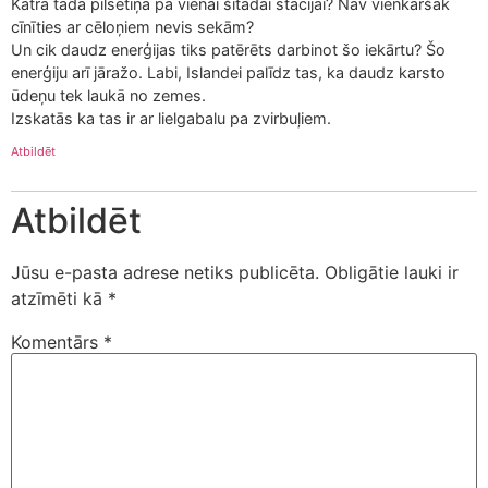
Katrā tādā pilsētiņā pa vienai šitādai stacijai? Nav vienkāršāk
cīnīties ar cēloņiem nevis sekām?
Un cik daudz enerģijas tiks patērēts darbinot šo iekārtu? Šo
enerģiju arī jāražo. Labi, Islandei palīdz tas, ka daudz karsto
ūdeņu tek laukā no zemes.
Izskatās ka tas ir ar lielgabalu pa zvirbuļiem.
Atbildēt
Atbildēt
Jūsu e-pasta adrese netiks publicēta.
Obligātie lauki ir
atzīmēti kā
*
Komentārs
*