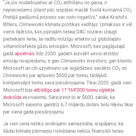
“
Ja jūs nodarbojaties ar CO
attīrīšanu no gaisa, ir
2
nepieciešams izlaist pēc iespējas mazāk fosilā kurināmā CO
.
2
Pretējā gadījumā process nav neto negatīvs
,” saka Kristofs
Bītlers,
Climeworks
klimata politikas vadītājs. Izmaksas ir vēl
viens šķērslis, kas joprojām neļauj DAC nozarei izaugt
pietiekami lielai, lai radītu milzīgu ietekmi uz globālajām
siltumnīcefekta gāzu emisijām. Microsoft, kas pagājušajā
gadā
apņēmās
līdz 2050. gadam aizvākt sevis atstāto
emisiju nospiedumu, ir gan
Climeworks
investors, gan klients.
Microsoft un citi uzņēmumi var iegādāties savākto CO
no
2
Climeworks
par aptuveni $600 par tonnu, tādējādi
kompensējot tonnu sava piesārņojuma. Tikai 2020. gadā vien
Microsoft bija
atbildīgs par 11’164’000 tonnu oglekļa
dioksīda
ekvivalentu. Sareizinot to ar $600, sanāk, ka
Microsoft saņems gandrīz 6,7 miljardu dolāru lielu rēķinu tikai
par viena gada piesārņojumu.
Ja vien cena netiks ievērojami samazināta, iespējams, ka
šādai klimata pārmaiņu risināšanai nebūs finansiāli lielas