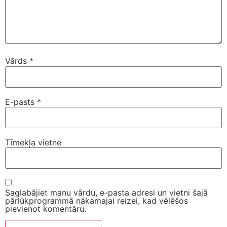
Vārds
*
E-pasts
*
Tīmekļa vietne
Saglabājiet manu vārdu, e-pasta adresi un vietni šajā
pārlūkprogrammā nākamajai reizei, kad vēlēšos
pievienot komentāru.