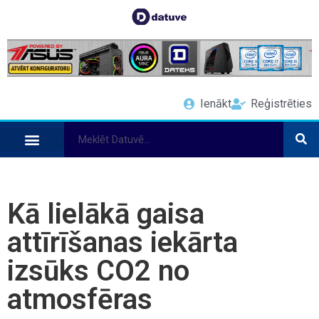
Ienākt
Reģistrēties
Kā lielākā gaisa
attīrīšanas iekārta
izsūks CO2 no
atmosfēras