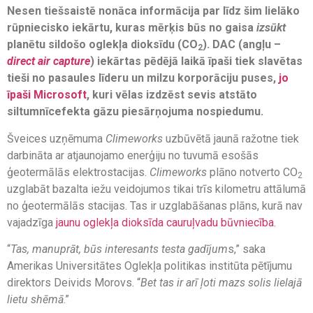
Nesen tiešsaistē nonāca informācija par līdz šim lielāko
rūpniecisko iekārtu, kuras mērķis būs no gaisa
izsūkt
planētu sildošo oglekļa dioksīdu (CO
). DAC (angļu –
2
direct air capture
) iekārtas pēdējā laikā īpaši tiek slavētas
tieši no pasaules līderu un milzu korporāciju puses,
jo
īpaši Microsoft
, kuri vēlas izdzēst sevis atstāto
siltumnīcefekta gāzu piesārņojuma nospiedumu.
Šveices uzņēmuma
Climeworks
uzbūvētā jaunā ražotne tiek
darbināta ar atjaunojamo enerģiju no tuvumā esošās
ģeotermālās elektrostacijas.
Climeworks
plāno notverto CO
2
uzglabāt bazalta iežu veidojumos tikai trīs kilometru attālumā
no ģeotermālās stacijas. Tas ir uzglabāšanas plāns, kurā nav
vajadzīga
jaunu oglekļa dioksīda cauruļvadu būvniecība
.
“
Tas, manuprāt, būs interesants testa gadījum
s,” saka
Amerikas Universitātes Oglekļa politikas institūta pētījumu
direktors Deivids Morovs. “
Bet tas ir arī ļoti mazs solis lielajā
lietu shēmā
.”