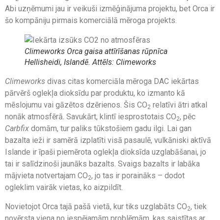
Abi uzņēmumi jau ir veikuši izmēģinājuma projektu, bet Orca ir
šo kompāniju pirmais komerciālā mēroga projekts.
Climeworks
Orca gaisa attīrīšanas rūpnīca
Hellisheidi, Islandē. Attēls: Climeworks
Climeworks
divas citas komerciāla mēroga DAC iekārtas
pārvērš oglekļa dioksīdu par produktu, ko izmanto kā
mēslojumu vai gāzētos dzērienos. Šis CO
relatīvi ātri atkal
2
nonāk atmosfērā. Savukārt, klintī iesprostotais CO
, pēc
2
Carbfix
domām, tur paliks tūkstošiem gadu ilgi. Lai gan
bazalta ieži ir samērā izplatīti visā pasaulē, vulkāniski aktīvā
Islande ir īpaši piemērota oglekļa dioksīda uzglabāšanai, jo
tai ir salīdzinoši jaunāks bazalts. Svaigs bazalts ir labāka
mājvieta notvertajam CO
, jo tas ir poraināks – dodot
2
ogleklim vairāk vietas, ko aizpildīt.
Novietojot Orca tajā pašā vietā, kur tiks uzglabāts CO
, tiek
2
novērsta viena no iespējamām problēmām, kas saistītas ar