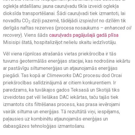
oglekļa atdalīšanu: jauna cauruļvadu tīkla izveidi oglekļa
dioksīda transportēšanai. Šādi cauruļvadi tiek izmantoti, lai
novadītu CO
dziļi pazemē, tādējādi
izspiežot
no dzīlēm tik
2
derīgās naftas rezerves (procesa nosaukums –
enhanced oil
recovery
). Viens šāds
cauruļvads pagājušajā gadā plīsa
Misisipi štatā, hospitalizējot nelielu skaitu iedzīvotāju.
Vēl viena rūpnīcas atrašanās vietas priekšrocība ir tās
tuvums ģeotermālās enerģijas stacijai, kas nodrošina iekārtu
ar pastāvīgu siltumenerģijas un atjaunojamās enerģijas
piegādi. Tas kopā ar
Climeworks
DAC procesu dod Orcai
priekšrocības salīdzinājumā ar citiem konkurentiem. Ir
paredzams, ka tuvākajos gados Teksasā un Skotijā tiks
izveidotas pat vēl lielākas DAC iekārtas, taču tajās tiek
izmantots cits filtrēšanas process, kas prasa ievērojami
vairāk siltuma un enerģijas. Tā rezultātā viņi, iespējams,
paļausies uz kombinētu atjaunojamās enerģijas un
dabasgāzes tehnoloģijas izmantošanu.