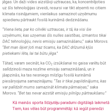
jēgas. Un daži vides aizstāvji uztraucas, ka, koncentrējoties
uz šīs tehnoloģijas izveidi, resursi var tikt atņemti no citiem
klimata risinājumiem, vienlaikus samazinot uzņēmumu
spiedienu pārtraukt fosilā kurināmā dedzināšanu.
“
Viena lieta, par ko cilvēki uztraucas, ir tā, ka visi šie
uzņēmumi, kas uzņemas šīs nulles saistības, izmantos tikai
DAC tehnoloģiju, nevis emisiju samazināšanu
,” saka Morovs.
“
Bet man šķiet ļoti maz ticams, ka DAC drīzumā kļūs
pietiekami lēta, lai tai būtu jēga
.”
Tātad, varam secināt, ka CO
izsūkšanai
no gaisa varētu būt
2
salīdzinoši maza nozīme emisiju samazināšanā, un ir
jāapzinās, ka tas nesniegs milzīgu fosilā kurināmā
piesārņojuma samazinājumu. “
Tas ir tikai papildinājums, kas
var palīdzēt mums samazināt klimata pārmaiņas
,” saka
Morovs. “
Bet tas nevar aizstāt emisiju pilnīgu pārtraukšanu
.”
Kā mainās sporta līdzjutēju paradumi digitālajā laikmetā
Tiem, kas vēlas būt programmētāji: kā iegūt pieredzi