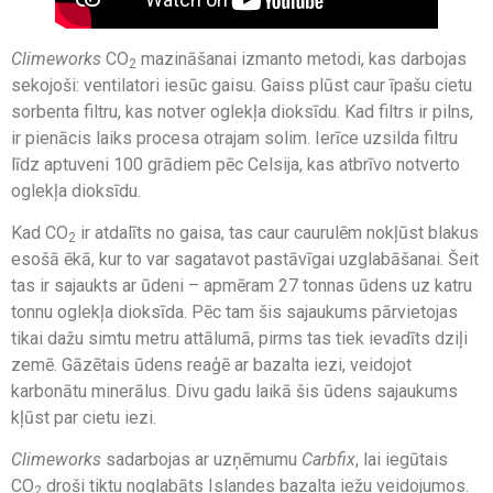
Climeworks
CO
mazināšanai izmanto metodi, kas darbojas
2
sekojoši: ventilatori iesūc gaisu. Gaiss plūst caur īpašu cietu
sorbenta filtru, kas notver oglekļa dioksīdu. Kad filtrs ir pilns,
ir pienācis laiks procesa otrajam solim. Ierīce uzsilda filtru
līdz aptuveni 100 grādiem pēc Celsija, kas atbrīvo notverto
oglekļa dioksīdu.
Kad CO
ir atdalīts no gaisa, tas caur caurulēm nokļūst blakus
2
esošā ēkā, kur to var sagatavot pastāvīgai uzglabāšanai. Šeit
tas ir sajaukts ar ūdeni – apmēram 27 tonnas ūdens uz katru
tonnu oglekļa dioksīda. Pēc tam šis sajaukums pārvietojas
tikai dažu simtu metru attālumā, pirms tas tiek ievadīts dziļi
zemē. Gāzētais ūdens reaģē ar bazalta iezi, veidojot
karbonātu minerālus. Divu gadu laikā šis ūdens sajaukums
kļūst par cietu iezi.
Climeworks
sadarbojas ar uzņēmumu
Carbfix
, lai iegūtais
CO
droši tiktu noglabāts Islandes bazalta iežu veidojumos.
2