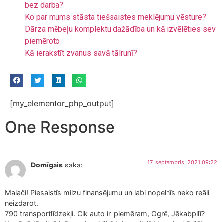
bez darba?
Ko par mums stāsta tiešsaistes meklējumu vēsture?
Dārza mēbeļu komplektu dažādība un kā izvēlēties sev
piemēroto
Kā ierakstīt zvanus savā tālrunī?
[my_elementor_php_output]
One Response
17. septembris, 2021 09:22
Domīgais
saka:
Malači! Piesaistīs milzu finansējumu un labi nopelnīs neko reāli
neizdarot.
790 transportlīdzekļi. Cik auto ir, piemēram, Ogrē, Jēkabpilī?