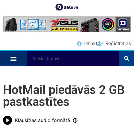
Ienākt
Reģistrēties
HotMail piedāvās 2 GB
pastkastītes
Klausīties audio formātā