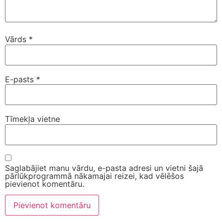
Vārds
*
E-pasts
*
Tīmekļa vietne
Saglabājiet manu vārdu, e-pasta adresi un vietni šajā
pārlūkprogrammā nākamajai reizei, kad vēlēšos
pievienot komentāru.