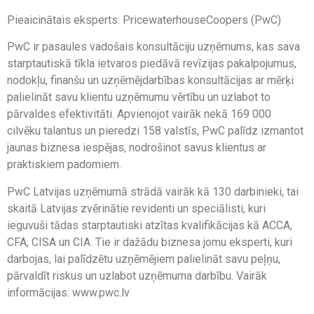
Pieaicinātais eksperts: PricewaterhouseCoopers (PwC)
PwC ir pasaules vadošais konsultāciju uzņēmums, kas sava
starptautiskā tīkla ietvaros piedāvā revīzijas pakalpojumus,
nodokļu, finanšu un uzņēmējdarbības konsultācijas ar mērķi
palielināt savu klientu uzņēmumu vērtību un uzlabot to
pārvaldes efektivitāti. Apvienojot vairāk nekā 169 000
cilvēku talantus un pieredzi 158 valstīs, PwC palīdz izmantot
jaunas biznesa iespējas, nodrošinot savus klientus ar
praktiskiem padomiem.
PwC Latvijas uzņēmumā strādā vairāk kā 130 darbinieki, tai
skaitā Latvijas zvērinātie revidenti un speciālisti, kuri
ieguvuši tādas starptautiski atzītas kvalifikācijas kā ACCA,
CFA, CISA un CIA. Tie ir dažādu biznesa jomu eksperti, kuri
darbojas, lai palīdzētu uzņēmējiem palielināt savu peļņu,
pārvaldīt riskus un uzlabot uzņēmuma darbību. Vairāk
informācijas: www.pwc.lv