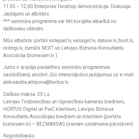
11.30 – 12.00 Enterprise Desktop demonstrācija. Diskusija.
Jautājumi un atbildes.
*** semināra programma var tikt koriģēta atkarībā no
dalībnieku vēlmēm.
Mūs atbalsta: portāli notepad.lv, easyget.lv, datuve.lv, boot.lv,
reitingi.lv, žurnāls NEXT un Latvijas Biznesa Konsultantu
Asociācija (biznesam.lv ).
Jums ir iespēja piedalīties semināru programmas
sastādīšanā, atsūtot Jūs interesējošos jautājumus uz e-mail:
aleksandra.arhipova@hortus.lv
Dalības maksa: 35 Ls
Latvijas Tirdzniecības un rūpniecības kameras biedriem,
HORTUS Digital un PwC klientiem, Latvijas Biznesa
Konsultantu Asociācijas biedriem un klientiem (portāls
biznesam.lv) – BEZMAKSAS (vienam uzņēmuma pārstāvim)
Reģistrēšanās