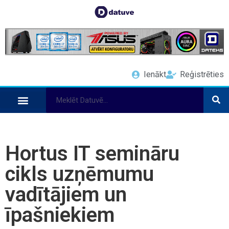
Ienākt
Reģistrēties
Hortus IT semināru
cikls uzņēmumu
vadītājiem un
īpašniekiem