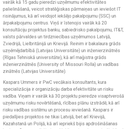
vairāk kā 15 gadu pieredzi uzņēmumu efektivitātes
palielināšanā, veicot stratēģiskas pārmaiņas un ieviešot IT
risinājumus, kā arī veidojot iekšējo pakalpojumu (SSC) un
ārpakalpojumu centrus. Viņš ir īstenojis vairāk kā 20
konsultāciju projektus banku, sabiedrisko pakalpojumu, IT&T,
valsts pārvaldes un tirdzniecības uzņēmumos Latvijā,
Zviedrijā, Lielbritānijā un Krievijā. Reinim ir bakalaura grāds
uzņēmējdarbībā (Latvijas Universitāte) un inženierzinātnēs
(Rīgas Tehniskā universitāte), kā arī maģistra grāds
inženierzinātnēs (University of Missouri Rolla) un vadības
zinātnēs (Latvijas Universitāte).
Kaspars Ummers ir PwC vecākais konsultants, kura
specializācija ir organizāciju darba efektivitāte un risku
vadība. Viņam ir vairāk kā 30 projektu pieredze visaptverošā
uzņēmumu risku novērtēšanā, rīcības plānu izstrādē, kā arī
risku vadības sistēmu un procesu ieviešanā. Kaspars ir
piedalījies projektos ne tikai Latvijā, bet arī Krievijā,
Kazahstanā un Polijā, kā arī iepriekš bijis apdrošināšanas