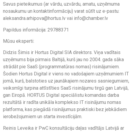
Savus pieteikumus (ar vārdu, uzvārdu, amatu, uzņēmuma
nosaukumu un kontaktinformāciju) varat sūtīt uz e-pastu:
aleksandra.arhipova@hortus.lv vai info@chamber.lv
Papildus informācija: 29788371
Mūsu eksperti:
Didzis Šimis ir Hortus Digital SIA direktors. Viņa vadītais
uzņēmums bija pirmais Baltijā, kurš jau no 2004. gada sāka
strādāt pie SaaS (programmatūras nomas) risinājumiem.
Šodien Hortus Digital ir viens no vadošajiem uzņēmumiem IT
jomā, kurš, balstoties uz jaunākajiem nozares sasniegumiem,
veiksmīgi turpina attīstīties SaaS risinājumu tirgū gan Latvijā,
gan Eiropā. HORTUS Digital speciālistu komandas darba
rezultātā ir radīta unikāla komplekso IT risinājumu nomas
platforma, kas piegādā risinājumus praktiski bez jebkādiem
ierobežojumiem un starta investīcijām.
Reinis Leveika ir PwC konsultāciju daļas vadītājs Latvijā ar