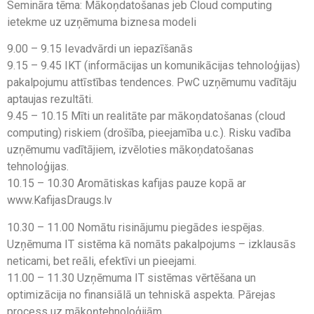
Semināra tēma: Mākoņdatošanas jeb Cloud computing
ietekme uz uzņēmuma biznesa modeli
9.00 – 9.15 Ievadvārdi un iepazīšanās
9.15 – 9.45 IKT (informācijas un komunikācijas tehnoloģijas)
pakalpojumu attīstības tendences. PwC uzņēmumu vadītāju
aptaujas rezultāti.
9.45 – 10.15 Mīti un realitāte par mākoņdatošanas (cloud
computing) riskiem (drošība, pieejamība u.c.). Risku vadība
uzņēmumu vadītājiem, izvēloties mākoņdatošanas
tehnoloģijas.
10.15 – 10.30 Aromātiskas kafijas pauze kopā ar
www.KafijasDraugs.lv
10.30 – 11.00 Nomātu risinājumu piegādes iespējas.
Uzņēmuma IT sistēma kā nomāts pakalpojums – izklausās
neticami, bet reāli, efektīvi un pieejami.
11.00 – 11.30 Uzņēmuma IT sistēmas vērtēšana un
optimizācija no finansiālā un tehniskā aspekta. Pārejas
process uz mākoņtehnoloģijām.