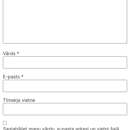
Vārds
*
E-pasts
*
Tīmekļa vietne
Saglabājiet manu vārdu, e-pasta adresi un vietni šajā