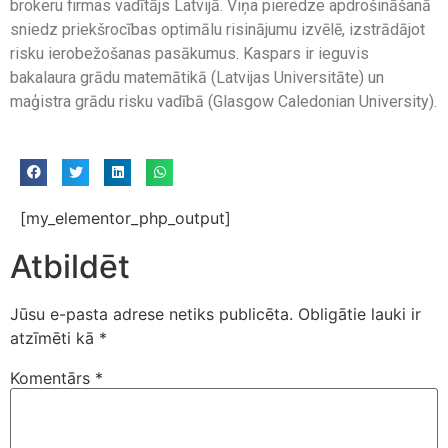
brokeru firmas vadītājs Latvijā. Viņa pieredze apdrošināšanā
sniedz priekšrocības optimālu risinājumu izvēlē, izstrādājot
risku ierobežošanas pasākumus. Kaspars ir ieguvis
bakalaura grādu matemātikā (Latvijas Universitāte) un
maģistra grādu risku vadībā (Glasgow Caledonian University).
[my_elementor_php_output]
Atbildēt
Jūsu e-pasta adrese netiks publicēta.
Obligātie lauki ir
atzīmēti kā
*
Komentārs
*