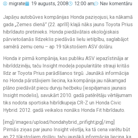
migrate
19 augusts, 2008
12:00 am
Nav komentāru
Japāņu autobūves kompānijas Honda paziņojusi, ka nākamā
gada „Zemes dienā” (22. aprīlī) klajā nāks jauns Toyota Prius
hibrīdauto pretinieks. Honda piedāvātais ekoloģiskais
pārvietošanās līdzeklis piedāvās lielu ietilpību, saglabājot
samērā zemu cenu – ap 19 tūkstošiem ASV dolāru.
Honda ir pirmā kompānija, kas publiku ASV iepazīstināja ar
hibrīddzinēju, taču Insight modeļa popularitāte strauji kritās
līdz ar Toyota Prius parādīšanos tirgū. Jaunākā informācija
no Honda pārstāvjiem liecina, ka kompānija jau nākamgad
plāno piedāvāt piecu durvju hečbeku (iespējamais jaunais
Insight modelis), savukārt 2010. gadā patērētāju vērtējumam
tiks nodota sportiska hibrīdkupeja CR-Z un Honda Civic
Hybrid. 2012. gadā veikalos nonāks Honda Fit hibrīdauto.
[img]/images/upload/hondahybrid_prifight.jpg[/img]
Pirmās ziņas par jauno Insight vēstīja, ka tā cena varētu būt
ap 22 tūkstošiem dolāru, taču jaunākā informācija liecina, ka