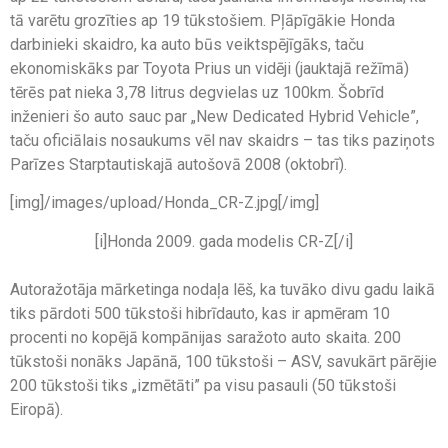
tā varētu grozīties ap 19 tūkstošiem. Pļāpīgākie Honda
darbinieki skaidro, ka auto būs veiktspējīgāks, taču
ekonomiskāks par Toyota Prius un vidēji (jauktajā režīmā)
tērēs pat nieka 3,78 litrus degvielas uz 100km. Šobrīd
inženieri šo auto sauc par „New Dedicated Hybrid Vehicle”,
taču oficiālais nosaukums vēl nav skaidrs – tas tiks paziņots
Parīzes Starptautiskajā autošovā 2008 (oktobrī).
[img]/images/upload/Honda_CR-Z.jpg[/img]
[i]Honda 2009. gada modelis CR-Z[/i]
Autoražotāja mārketinga nodaļa lēš, ka tuvāko divu gadu laikā
tiks pārdoti 500 tūkstoši hibrīdauto, kas ir apmēram 10
procenti no kopējā kompānijas saražoto auto skaita. 200
tūkstoši nonāks Japānā, 100 tūkstoši – ASV, savukārt pārējie
200 tūkstoši tiks „izmētāti” pa visu pasauli (50 tūkstoši
Eiropā).