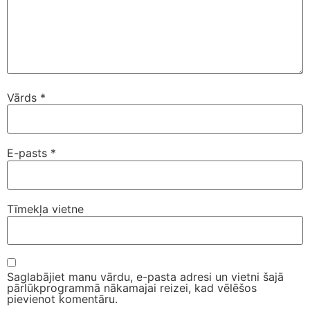
Vārds
*
E-pasts
*
Tīmekļa vietne
Saglabājiet manu vārdu, e-pasta adresi un vietni šajā
pārlūkprogrammā nākamajai reizei, kad vēlēšos
pievienot komentāru.