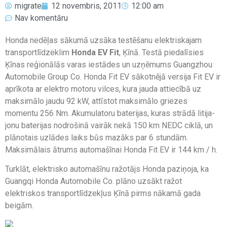
migrate
12 novembris, 2011
12:00 am
Nav komentāru
Honda nedēļas sākumā uzsāka testēšanu elektriskajam
transportlīdzeklim
Honda EV Fit
, Ķīnā. Testā piedalīsies
Ķīnas reģionālās varas iestādes un uzņēmums Guangzhou
Automobile Group Co. Honda Fit EV sākotnējā versija Fit EV ir
aprīkota ar elektro motoru vilces, kura jauda attiecībā uz
maksimālo jaudu 92 kW, attīstot maksimālo griezes
momentu 256 Nm. Akumulatoru baterijas, kuras strādā litija-
jonu baterijas nodrošinā vairāk nekā 150 km NEDC ciklā, un
plānotais uzlādes laiks būs mazāks par 6 stundām.
Maksimālais ātrums automašīnai Honda Fit EV ir 144 km / h.
Turklāt, elektrisko automašīnu ražotājs Honda paziņoja, ka
Guangqi Honda Automobile Co. plāno uzsākt ražot
elektriskos transportlīdzekļus Ķīnā pirms nākamā gada
beigām.