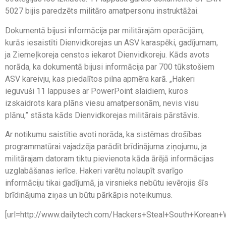
5027 bijis paredzēts militāro amatpersonu instruktāžai.
Dokumentā bijusi informācija par militārajām operācijām,
kurās iesaistīti Dienvidkorejas un ASV karaspēki, gadījumam,
ja Ziemeļkoreja censtos iekarot Dienvidkoreju. Kāds avots
norāda, ka dokumentā bijusi informācija par 700 tūkstošiem
ASV kareivju, kas piedalītos pilna apmēra karā. „Hakeri
ieguvuši 11 lappuses ar PowerPoint slaidiem, kuros
izskaidrots kara plāns viesu amatpersonām, nevis visu
plānu,” stāsta kāds Dienvidkorejas militārais pārstāvis.
Ar notikumu saistītie avoti norāda, ka sistēmas drošības
programmatūrai vajadzēja parādīt brīdinājuma ziņojumu, ja
militārajam datoram tiktu pievienota kāda ārējā informācijas
uzglabāšanas ierīce. Hakeri varētu nolaupīt svarīgo
informāciju tikai gadījumā, ja virsnieks nebūtu ievērojis šīs
brīdinājuma ziņas un būtu pārkāpis noteikumus.
[url=http://www.dailytech.com/Hackers+Steal+South+Korean+W