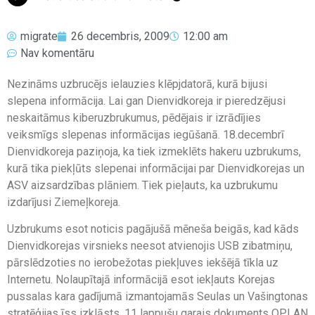
migrate
26 decembris, 2009
12:00 am
Nav komentāru
Nezināms uzbrucējs ielauzies klēpjdatorā, kurā bijusi
slepena informācija. Lai gan Dienvidkoreja ir pieredzējusi
neskaitāmus kiberuzbrukumus, pēdējais ir izrādījies
veiksmīgs slepenas informācijas iegūšanā. 18.decembrī
Dienvidkoreja paziņoja, ka tiek izmeklēts hakeru uzbrukums,
kurā tika piekļūts slepenai informācijai par Dienvidkorejas un
ASV aizsardzības plāniem. Tiek pieļauts, ka uzbrukumu
izdarījusi Ziemeļkoreja.
Uzbrukums esot noticis pagājušā mēneša beigās, kad kāds
Dienvidkorejas virsnieks neesot atvienojis USB zibatmiņu,
pārslēdzoties no ierobežotas piekļuves iekšējā tīkla uz
Internetu. Nolaupītajā informācijā esot iekļauts Korejas
pussalas kara gadījumā izmantojamās Seulas un Vašingtonas
stratēģijas īss izklāsts. 11 lappušu garais dokuments OPLAN