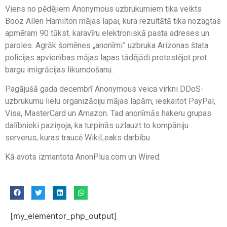
Viens no pēdējiem Anonymous uzbrukumiem tika veikts
Booz Allen Hamilton mājas lapai, kura rezultātā tika nozagtas
apmēram 90 tūkst. karavīru elektroniskā pasta adreses un
paroles. Agrāk šomēnes „anonīmi” uzbruka Arizonas štata
policijas apvienības mājas lapas tādējādi protestējot pret
bargu imigrācijas likumdošanu.
Pagājušā gada decembrī Anonymous veica virkni DDoS-
uzbrukumu lielu organizāciju mājas lapām, ieskaitot PayPal,
Visa, MasterCard un Amazon. Tad anonīmās hakeru grupas
dalībnieki paziņoja, ka turpinās uzlauzt to kompāniju
serverus, kuras traucē WikiLeaks darbību.
Kā avots izmantota AnonPlus.com un Wired.
[my_elementor_php_output]