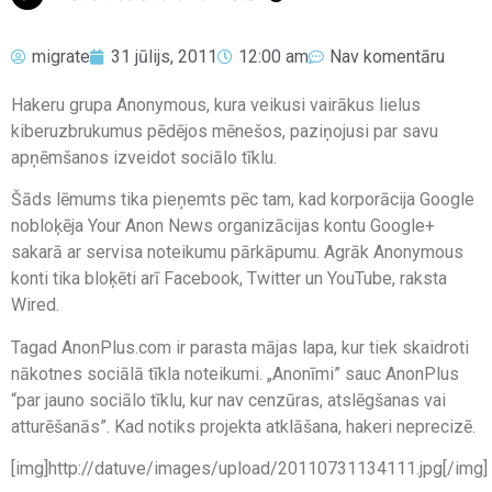
migrate
31 jūlijs, 2011
12:00 am
Nav komentāru
Hakeru grupa Anonymous, kura veikusi vairākus lielus
kiberuzbrukumus pēdējos mēnešos, paziņojusi par savu
apņēmšanos izveidot sociālo tīklu.
Šāds lēmums tika pieņemts pēc tam, kad korporācija Google
nobloķēja Your Anon News organizācijas kontu Google+
sakarā ar servisa noteikumu pārkāpumu. Agrāk Anonymous
konti tika bloķēti arī Facebook, Twitter un YouTube, raksta
Wired.
Tagad AnonPlus.com ir parasta mājas lapa, kur tiek skaidroti
nākotnes sociālā tīkla noteikumi. „Anonīmi” sauc AnonPlus
“par jauno sociālo tīklu, kur nav cenzūras, atslēgšanas vai
atturēšanās”. Kad notiks projekta atklāšana, hakeri neprecizē.
[img]http://datuve/images/upload/20110731134111.jpg[/img]