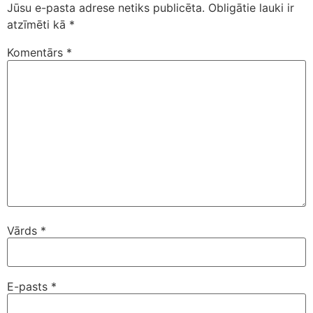
Jūsu e-pasta adrese netiks publicēta.
Obligātie lauki ir
atzīmēti kā
*
Komentārs
*
Vārds
*
E-pasts
*