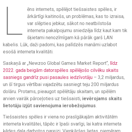
L
ēns internets, spēlējot tiešsaistes spēles, ir
ārkārtīgi kaitinošs, un problēmas, kas to izraisa,
var slēpties jebkur, sākot no neatbilstoša
interneta pakalpojumu sniedzēja līdz kaut kam tik
šķietami nenozīmīgam kā pārāk garš LAN
kabelis. Lūk, daži padomi, kas palīdzēs manāmi uzlabot
esošā interneta kvalitāti.
Saskaņā ar „Newzoo Global Games Market Report“,
līdz
2022. gada beigām datorspēles spēlējošo cilvēku skaits
sasniegs gandrīz pusi pasaules iedzīvotāju
– 3,2 miljardus,
un šī tirgus vērtībai vajadzētu sasniegt teju 200 miljardus
dolāru. Protams, pieaugot spēlētāju skaitam, un spēlēm
arvien vairāk pārceļoties uz tiešsaisti,
ievērojams skaits
lietotāju izjūt savienojuma ierobežojumus
.
Tiešsaistes spēles ir viena no prasīgākajām aktivitātēm
interneta kvalitātei, tāpēc ir īpaši svarīgi, lai katra interneta
ķēdes daļa darbotos pareizi. Vienkāršas lietas, piemēram,