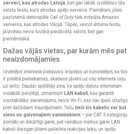
serveri, kas atrodas Latvijā
, bet gan labāk izvēlēties tās
valsts testu, kurā atrodas spēļu serveris. Piemēram, plaši
pazīstamā datorspēle
Call of Duty
tiek mitināta Amazon
serveros, kas atrodas Vācijā. Tāpēc, veicot ātruma testu,
jāizvēlas nevis tuvākā piedāvātā valsts, bet gan
piemērotākā.
Dažas vājās vietas, par kurām mēs pat
neaizdomājamies
Izvērtējot interneta piekļuves iespējas un konstatējot, ka tās
ir pilnībā pietiekamas, skatiens jāvērš uz citu interneta ceļu
uz ierīci. Daudzi spēlētāji zina, ka spēļu datoru internetam
vislabāk pieslēgt, izmantojot
LAN kabeli
, kas garantē
visstabilāko savienojumu, nevis Wi-Fi, kas nav īpaši izturīgs
pret dažādiem traucējumiem. Taču
tieši šis kabelis var būt
viens no galvenajiem vaininiekiem
– par CAT 5 kategoriju
zemāki un ārkārtīgi garie, pat vairākus metrus garie LAN
kabeļi diezgan jūtami palielina reakcijas laiku, un spēļu