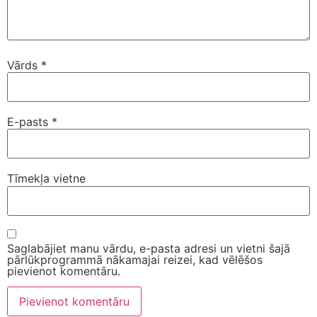
Vārds
*
E-pasts
*
Tīmekļa vietne
Saglabājiet manu vārdu, e-pasta adresi un vietni šajā
pārlūkprogrammā nākamajai reizei, kad vēlēšos
pievienot komentāru.