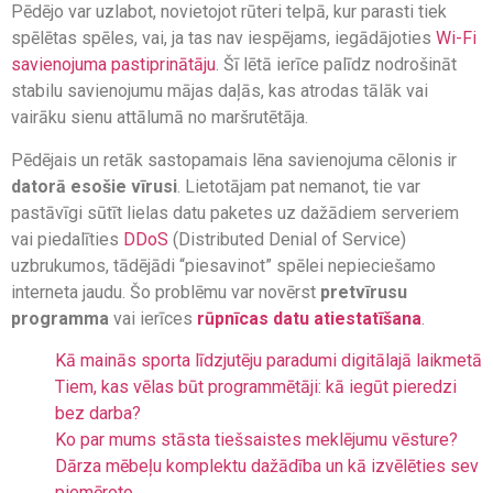
Pēdējo var uzlabot, novietojot rūteri telpā, kur parasti tiek
spēlētas spēles, vai, ja tas nav iespējams, iegādājoties
Wi-Fi
savienojuma pastiprinātāju
. Šī lētā ierīce palīdz nodrošināt
stabilu savienojumu mājas daļās, kas atrodas tālāk vai
vairāku sienu attālumā no maršrutētāja.
Pēdējais un retāk sastopamais lēna savienojuma cēlonis ir
datorā esošie vīrusi
. Lietotājam pat nemanot, tie var
pastāvīgi sūtīt lielas datu paketes uz dažādiem serveriem
vai piedalīties
DDoS
(Distributed Denial of Service)
uzbrukumos, tādējādi “piesavinot” spēlei nepieciešamo
interneta jaudu. Šo problēmu var novērst
pretvīrusu
programma
vai ierīces
rūpnīcas datu atiestatīšana
.
Kā mainās sporta līdzjutēju paradumi digitālajā laikmetā
Tiem, kas vēlas būt programmētāji: kā iegūt pieredzi
bez darba?
Ko par mums stāsta tiešsaistes meklējumu vēsture?
Dārza mēbeļu komplektu dažādība un kā izvēlēties sev
piemēroto