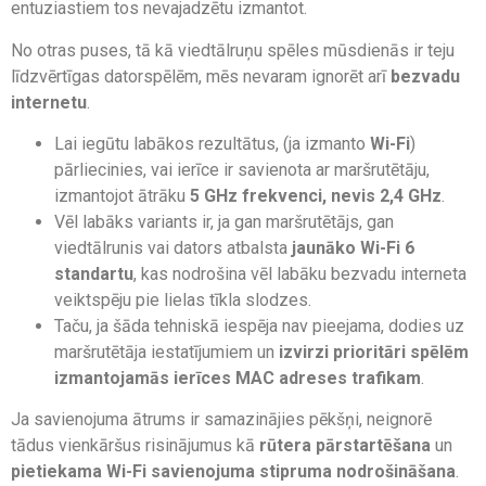
entuziastiem tos nevajadzētu izmantot.
No otras puses, tā kā viedtālruņu spēles mūsdienās ir teju
līdzvērtīgas datorspēlēm, mēs nevaram ignorēt arī
bezvadu
internetu
.
Lai iegūtu labākos rezultātus, (ja izmanto
Wi-Fi
)
pārliecinies, vai ierīce ir savienota ar maršrutētāju,
izmantojot ātrāku
5 GHz frekvenci, nevis 2,4 GHz
.
Vēl labāks variants ir, ja gan maršrutētājs, gan
viedtālrunis vai dators atbalsta
jaunāko Wi-Fi 6
standartu
, kas nodrošina vēl labāku bezvadu interneta
veiktspēju pie lielas tīkla slodzes.
Taču, ja šāda tehniskā iespēja nav pieejama, dodies uz
maršrutētāja iestatījumiem un
izvirzi prioritāri spēlēm
izmantojamās ierīces MAC adreses trafikam
.
Ja savienojuma ātrums ir samazinājies pēkšņi, neignorē
tādus vienkāršus risinājumus kā
rūtera pārstartēšana
un
pietiekama Wi-Fi savienojuma stipruma nodrošināšana
.