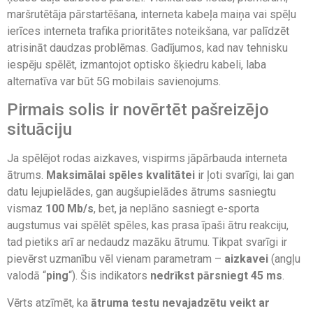
maršrutētāja pārstartēšana, interneta kabeļa maiņa vai spēļu
ierīces interneta trafika prioritātes noteikšana, var palīdzēt
atrisināt daudzas problēmas. Gadījumos, kad nav tehnisku
iespēju spēlēt, izmantojot optisko šķiedru kabeli, laba
alternatīva var būt 5G mobilais savienojums.
Pirmais solis ir novērtēt pašreizējo
situāciju
Ja spēlējot rodas aizkaves, vispirms jāpārbauda interneta
ātrums.
Maksimālai spēles kvalitātei
ir ļoti svarīgi, lai gan
datu lejupielādes, gan augšupielādes ātrums sasniegtu
vismaz
100 Mb/s
, bet, ja neplāno sasniegt e-sporta
augstumus vai spēlēt spēles, kas prasa īpaši ātru reakciju,
tad pietiks arī ar nedaudz mazāku ātrumu. Tikpat svarīgi ir
pievērst uzmanību vēl vienam parametram –
aizkavei
(angļu
valodā “
ping
“). Šis indikators
nedrīkst pārsniegt 45 ms
.
Vērts atzīmēt, ka
ātruma testu nevajadzētu veikt ar