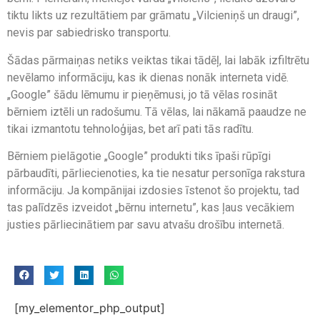
tiktu likts uz rezultātiem par grāmatu „Vilcieniņš un draugi”,
nevis par sabiedrisko transportu.
Šādas pārmaiņas netiks veiktas tikai tādēļ, lai labāk izfiltrētu
nevēlamo informāciju, kas ik dienas nonāk interneta vidē.
„Google” šādu lēmumu ir pieņēmusi, jo tā vēlas rosināt
bērniem iztēli un radošumu. Tā vēlas, lai nākamā paaudze ne
tikai izmantotu tehnoloģijas, bet arī pati tās radītu.
Bērniem pielāgotie „Google” produkti tiks īpaši rūpīgi
pārbaudīti, pārliecienoties, ka tie nesatur personīga rakstura
informāciju. Ja kompānijai izdosies īstenot šo projektu, tad
tas palīdzēs izveidot „bērnu internetu”, kas ļaus vecākiem
justies pārliecinātiem par savu atvašu drošību internetā.
[my_elementor_php_output]