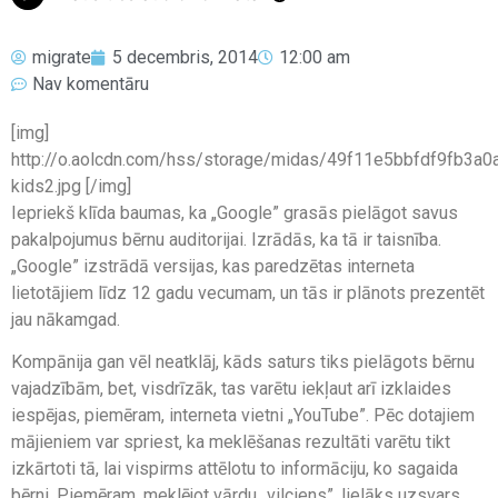
migrate
5 decembris, 2014
12:00 am
Nav komentāru
[img]
http://o.aolcdn.com/hss/storage/midas/49f11e5bbfdf9fb3
kids2.jpg [/img]
Iepriekš klīda baumas, ka „Google” grasās pielāgot savus
pakalpojumus bērnu auditorijai. Izrādās, ka tā ir taisnība.
„Google” izstrādā versijas, kas paredzētas interneta
lietotājiem līdz 12 gadu vecumam, un tās ir plānots prezentēt
jau nākamgad.
Kompānija gan vēl neatklāj, kāds saturs tiks pielāgots bērnu
vajadzībām, bet, visdrīzāk, tas varētu iekļaut arī izklaides
iespējas, piemēram, interneta vietni „YouTube”. Pēc dotajiem
mājieniem var spriest, ka meklēšanas rezultāti varētu tikt
izkārtoti tā, lai vispirms attēlotu to informāciju, ko sagaida
bērni. Piemēram, meklējot vārdu „vilciens”, lielāks uzsvars