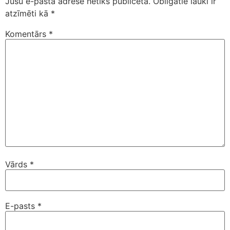
Jūsu e-pasta adrese netiks publicēta.
Obligātie lauki ir
atzīmēti kā
*
Komentārs
*
Vārds
*
E-pasts
*