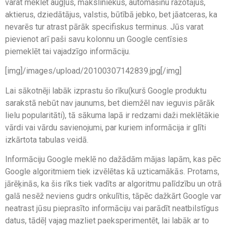
varat meklēt augļus, māksliniekus, automašīnu ražotājus,
aktierus, dziedātājus, valstis, būtībā jebko, bet jāatceras, ka
nevarēs tur atrast pārāk specifiskus terminus. Jūs varat
pievienot arī paši savu kolonnu un Google centīsies
piemeklēt tai vajadzīgo informāciju.
[img]/images/upload/20100307142839.jpg[/img]
Lai sākotnēji labāk izprastu šo rīku(kurš Google produktu
sarakstā nebūt nav jaunums, bet diemžēl nav ieguvis pārāk
lielu popularitāti), tā sākuma lapā ir redzami daži meklētākie
vārdi vai vārdu savienojumi, par kuriem informācija ir glīti
izkārtota tabulas veidā.
Informāciju Google meklē no dažādām mājas lapām, kas pēc
Google algoritmiem tiek izvēlētas kā uzticamākās. Protams,
jārēķinās, ka šis rīks tiek vadīts ar algoritmu palīdzību un otrā
galā nesēž neviens gudrs onkulītis, tāpēc dažkārt Google var
neatrast jūsu pieprasīto informāciju vai parādīt neatbilstīgus
datus, tādēļ vajag mazliet paeksperimentēt, lai labāk ar to