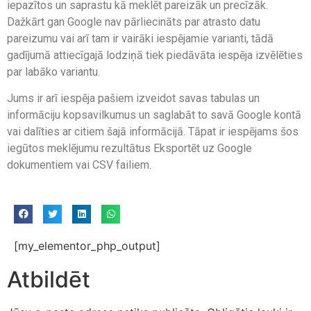
iepazītos un saprastu kā meklēt pareizāk un precīzāk.
Dažkārt gan Google nav pārliecināts par atrasto datu
pareizumu vai arī tam ir vairāki iespējamie varianti, tādā
gadījumā attiecīgajā lodziņā tiek piedāvāta iespēja izvēlēties
par labāko variantu.
Jums ir arī iespēja pašiem izveidot savas tabulas un
informāciju kopsavilkumus un saglabāt to savā Google kontā
vai dalīties ar citiem šajā informācijā. Tāpat ir iespējams šos
iegūtos meklējumu rezultātus Eksportēt uz Google
dokumentiem vai CSV failiem.
[my_elementor_php_output]
Atbildēt