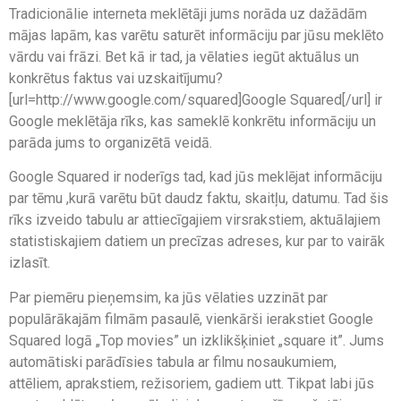
Tradicionālie interneta meklētāji jums norāda uz dažādām
mājas lapām, kas varētu saturēt informāciju par jūsu meklēto
vārdu vai frāzi. Bet kā ir tad, ja vēlaties iegūt aktuālus un
konkrētus faktus vai uzskaitījumu?
[url=http://www.google.com/squared]Google Squared[/url] ir
Google meklētāja rīks, kas sameklē konkrētu informāciju un
parāda jums to organizētā veidā.
Google Squared ir noderīgs tad, kad jūs meklējat informāciju
par tēmu ,kurā varētu būt daudz faktu, skaitļu, datumu. Tad šis
rīks izveido tabulu ar attiecīgajiem virsrakstiem, aktuālajiem
statistiskajiem datiem un precīzas adreses, kur par to vairāk
izlasīt.
Par piemēru pieņemsim, ka jūs vēlaties uzzināt par
populārākajām filmām pasaulē, vienkārši ierakstiet Google
Squared logā „Top movies” un izklikšķiniet „square it”. Jums
automātiski parādīsies tabula ar filmu nosaukumiem,
attēliem, aprakstiem, režisoriem, gadiem utt. Tikpat labi jūs