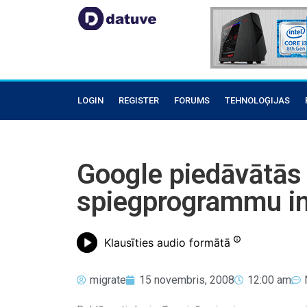
LOGIN
REGISTER
FORUMS
TEHNOLOĢIJAS
Google piedāvātās
spiegprogrammu in
Klausīties audio formātā
migrate
15 novembris, 2008
12:00 am