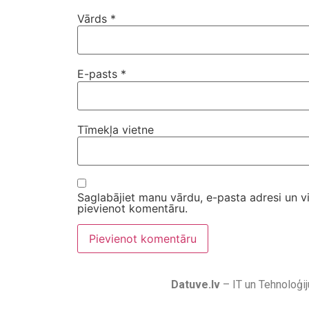
Vārds
*
E-pasts
*
Tīmekļa vietne
Saglabājiet manu vārdu, e-pasta adresi un v
pievienot komentāru.
Datuve.lv
– IT un Tehnoloģij