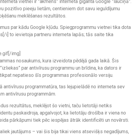
erneta vietnei ir ”akmens” interneta giganta Google ”lauciņā”.
u pozitīvo pieeju lietām, centieniem dot savu ieguldījumu
oķēšanu meklēšanas rezultātos.
numus par kādu Google kļūdu. Spiegprogrammu vietnei tika dota
i] to ievietoja partneru interneta lapās; tās saite tika
.gif[/img]
ogrammas nosaukums, kura izveidota pēdējā gada laikā. Šis
 ”izliekas” par antivīrusu programmu un brīdina, ka dators ir
s tikpat nepatieso šīs programmas profesionālo versiju.
t kā antivīrusu programmatūra, tas lejupielādē no interneta sev
īstām antivīrusu programmām.
us rezultātus, meklējot šo vietni, taču lietotāji netiks
ntu paskaidroja, apgalvojot, ka lietotāju drošība ir viena no
da pārkāpumi tiek pēc iespējas ātrāk identificēti un novērsti.
liek jautājums – vai šis bija tikai viens atsevišķs negadījums,