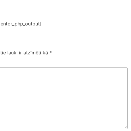
entor_php_output]
tie lauki ir atzīmēti kā
*