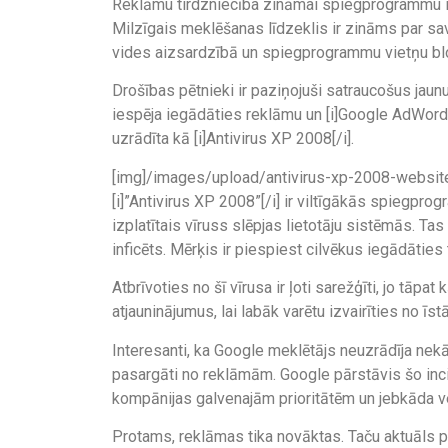
Reklāmu tirdzniecība zināmai spiegprogrammu int
Milzīgais meklēšanas līdzeklis ir zināms par sav
vides aizsardzībā un spiegprogrammu vietņu bl
Drošības pētnieki ir paziņojuši satraucošus jau
iespēja iegādāties reklāmu un [i]Google AdWords[/
uzrādīta kā [i]Antivirus XP 2008[/i].
[img]/images/upload/antivirus-xp-2008-website
[i]”Antivirus XP 2008”[/i] ir viltīgākās spiegpr
izplatītais vīruss slēpjas lietotāju sistēmās. Tas
inficēts. Mērķis ir piespiest cilvēkus iegādātie
Atbrīvoties no šī vīrusa ir ļoti sarežģīti, jo tāpa
atjauninājumus, lai labāk varētu izvairīties no 
Interesanti, ka Google meklētājs neuzrādīja nekād
pasargāti no reklāmām. Google pārstāvis šo incide
kompānijas galvenajām prioritātēm un jebkāda vei
Protams, reklāmas tika novāktas. Taču aktuāls pa