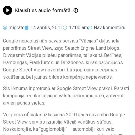
Klausīties audio formātā
migrate
14 aprīlis, 2011
12:00 am
Nav komentāru
Google nepaplašinās savas servisa “Vācijas” daļas ielu
panorāmas Street View, ziņo Search Engine Land blogs.
Divdesmit Vācijas pilsētu panorāmas, tai skaitā Berlīnes,
Hamburgas, Frankfurtes un Drēzdenes, kuras parādījušās
Google Street View novembrī, būs joprojām pieejamas
skatīšanai, bet jaunas bildes kompānija nepievienos.
Šis lēmums ir pretrunā ar Google Street View praksi. Parasti
kompānija regulāri atjauno valstu panorāmu bāzi, aptverot
arvien jaunas vietas.
Vēl pirms oficiālās izlaišanas 2010.gada novembrī Google
Street View serviss izraisīja Vācijā vairākus strīdus.
Noskaidrojās, ka “guglomobīļi” – automobīļi, kuri veic