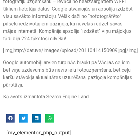
fotogrāfiju uzņemšanu – ievāca no neaizsargātiem Wi-Fi
tīkliem lietotāju datus. Google atvainojās un apsolīja izdzēst
visu savākto informāciju. Vēlāk daži no “nofotogrāfēto”
pilsētu iedzīvotājiem paziņoja, ka nevēlas redzēt savas
mājas internetā. Kompānija apsolīja “izdzēst” viņu mājokļus –
tādi bija 224 tūkstoši cilvēku!
[img]http://datuve/images/upload/20110414150909.jpg[/img]
Google automobīļi arvien turpinās braukt pa Vācijas ceļiem,
bet viņu uzdevums būs nevis ielu fotouzņemšana, bet ceļu
karšu stāvokļa aktualitātes uzturēšana, paziņoja kompānijas
pārstāvji.
Kā avots izmantota Search Engine Land.
[my_elementor_php_output]