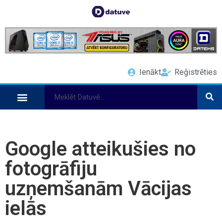
Ienākt
Reģistrēties
Google atteikušies no
fotogrāfiju
uzņemšanām Vācijas
ielās