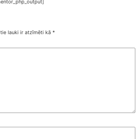
entor_php_output]
tie lauki ir atzīmēti kā
*