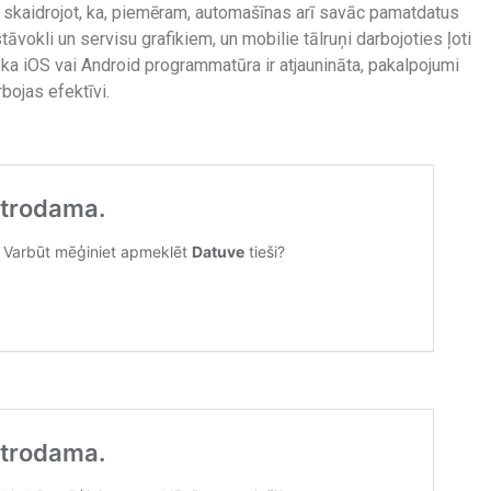
i, skaidrojot, ka, piemēram, automašīnas arī savāc pamatdatus
āvokli un servisu grafikiem, un mobilie tālruņi darbojoties ļoti
u, ka iOS vai Android programmatūra ir atjaunināta, pakalpojumi
rbojas efektīvi.