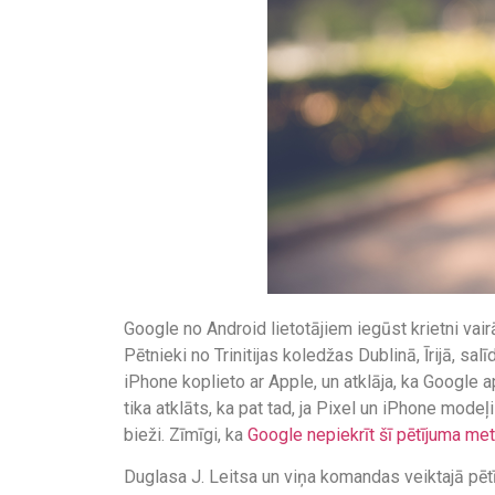
Google no Android lietotājiem iegūst krietni vai
Pētnieki no Trinitijas koledžas Dublinā, Īrijā, sal
iPhone koplieto ar Apple, un atklāja, ka Google 
tika atklāts, ka pat tad, ja Pixel un iPhone modeļi
bieži. Zīmīgi, ka
Google nepiekrīt šī pētījuma met
Duglasa J. Leitsa un viņa komandas veiktajā pētīj