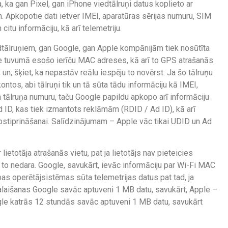
ja, ka gan Pixel, gan iPhone viedtālruņi datus koplieto ar
m. Apkopotie dati ietver IMEI, aparatūras sērijas numuru, SIM
citu informāciju, kā arī telemetriju.
edtālruņiem, gan Google, gan Apple kompānijām tiek nosūtīta
le tuvumā esošo ierīču MAC adreses, kā arī to GPS atrašanās
s, un, šķiet, ka nepastāv reālu iespēju to novērst. Ja šo tālruņu
kontos, abi tālruņi tik un tā sūta tādu informāciju kā IMEI,
 tālruņa numuru, taču Google papildu apkopo arī informāciju
 ID, kas tiek izmantots reklāmām (RDID / Ad ID), kā arī
apstiprināšanai. Salīdzinājumam – Apple vāc tikai UDID un Ad
ietotāja atrašanās vietu, pat ja lietotājs nav pieteicies
e to nedara. Google, savukārt, ievāc informāciju par Wi-Fi MAC
as operētājsistēmas sūta telemetrijas datus pat tad, ja
palaišanas Google savāc aptuveni 1 MB datu, savukārt, Apple –
ogle katrās 12 stundās savāc aptuveni 1 MB datu, savukārt