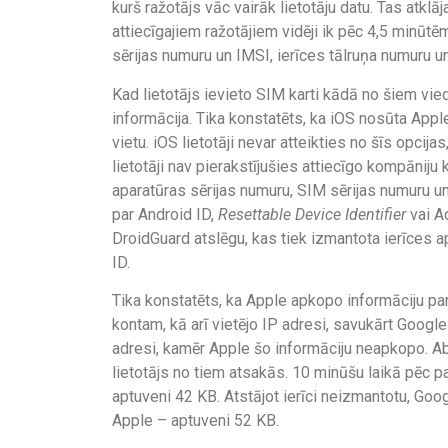
kurš ražotājs vāc vairāk lietotāju datu. Tas atklā
attiecīgajiem ražotājiem vidēji ik pēc 4,5 minūtē
sērijas numuru un IMSI, ierīces tālruņa numuru un 
Kad lietotājs ievieto SIM karti kādā no šiem vi
informācija. Tika konstatēts, ka iOS nosūta App
vietu. iOS lietotāji nevar atteikties no šīs opcija
lietotāji nav pierakstījušies attiecīgo kompāniju 
aparatūras sērijas numuru, SIM sērijas numuru un
par Android ID,
Resettable Device Identifier
vai Ad
DroidGuard atslēgu, kas tiek izmantota ierīces 
ID.
Tika konstatēts, ka Apple apkopo informāciju par l
kontam, kā arī vietējo IP adresi, savukārt Googl
adresi, kamēr Apple šo informāciju neapkopo. Ab
lietotājs no tiem atsakās. 10 minūšu laikā pēc 
aptuveni 42 KB. Atstājot ierīci neizmantotu, Go
Apple – aptuveni 52 KB.