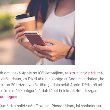
rāk datu nekā Apple no iOS lietotājiem,
teikts jaunajā pētījumā
.
īdzināja datus, ko Pixel tālrunis kopīgo ar Google, ar datiem, ko
apkopo 20 reizes vairāk tālruņa datu nekā Apple. Pētījumā arī
 ir “minimāli konfigurēti”, dati tāpat tiek koplietoti diezgan
odoloģijai
.
umā tika salīdzināti Pixel un iPhone tālruņi, lai noskaidrotu,