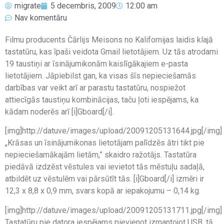
migrate
5 decembris, 2009
12:00 am
Nav komentāru
Filmu producents Čārlijs Meisons no Kalifornijas laidis klajā
tastatūru, kas īpaši veidota Gmail lietotājiem. Uz tās atrodami
19 taustiņi ar īsinājumikonām kaislīgākajiem e-pasta
lietotājiem. Jāpiebilst gan, ka visas šīs nepieciešamās
darbības var veikt arī ar parastu tastatūru, nospiežot
attiecīgās taustiņu kombinācijas, taču ļoti iespējams, ka
kādam noderēs arī [i]Gboard[/i].
[img]http://datuve/images/upload/20091205131644.jpg[/img]
„Krāsas un īsinājumikonas lietotājam palīdzēs ātri tikt pie
nepieciešamākajām lietām,” skaidro ražotājs. Tastatūra
piedāvā izdzēst vēstules vai ievietot tās mēstuļu sadaļā,
atbildēt uz vēstulēm vai pārsūtīt tās. [i]Gboard[/i] izmēri ir
12,3 x 8,8 x 0,9 mm, svars kopā ar iepakojumu – 0,14 kg.
[img]http://datuve/images/upload/20091205131711.jpg[/img]
Tastatūru pie datora iespējams pievienot izmantojot USB, tā