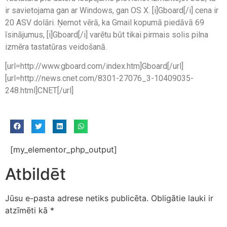
ir savietojama gan ar Windows, gan OS X. [i]Gboard[/i] cena ir
20 ASV dolāri. Ņemot vērā, ka Gmail kopumā piedāvā 69
īsinājumus, [i]Gboard[/i] varētu būt tikai pirmais solis pilna
izmēra tastatūras veidošanā.
[url=http://www.gboard.com/index.htm]Gboard[/url]
[url=http://news.cnet.com/8301-27076_3-10409035-
248.html]CNET[/url]
[my_elementor_php_output]
Atbildēt
Jūsu e-pasta adrese netiks publicēta.
Obligātie lauki ir
atzīmēti kā
*