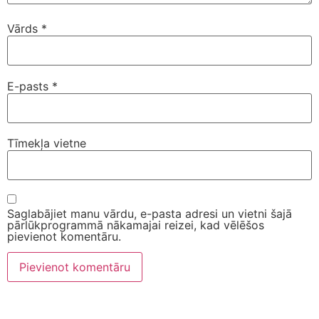
Vārds
*
E-pasts
*
Tīmekļa vietne
Saglabājiet manu vārdu, e-pasta adresi un vietni šajā
pārlūkprogrammā nākamajai reizei, kad vēlēšos
pievienot komentāru.