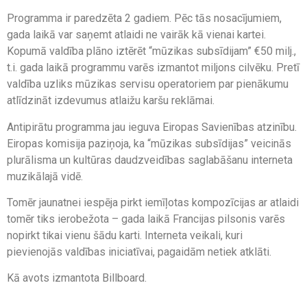
Programma ir paredzēta 2 gadiem. Pēc tās nosacījumiem,
gada laikā var saņemt atlaidi ne vairāk kā vienai kartei.
Kopumā valdība plāno iztērēt “mūzikas subsīdijam” €50 milj.,
t.i. gada laikā programmu varēs izmantot miljons cilvēku. Pretī
valdība uzliks mūzikas servisu operatoriem par pienākumu
atlīdzināt izdevumus atlaižu karšu reklāmai.
Antipirātu programma jau ieguva Eiropas Savienības atzinību.
Eiropas komisija paziņoja, ka “mūzikas subsīdijas” veicinās
plurālisma un kultūras daudzveidības saglabāšanu interneta
muzikālajā vidē.
Tomēr jaunatnei iespēja pirkt iemīļotas kompozīcijas ar atlaidi
tomēr tiks ierobežota – gada laikā Francijas pilsonis varēs
nopirkt tikai vienu šādu karti. Interneta veikali, kuri
pievienojās valdības iniciatīvai, pagaidām netiek atklāti.
Kā avots izmantota Billboard.