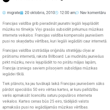
migrate
20 oktobris, 2010
12:00 am
Nav komentāru
Francijas valdība grib pieradināt jaunatni legāli lejuplādēt
mūziku no tīmekļa. Viņi grasās subsidēt pirkumus mūzikas
interneta veikalos: Francijas valdība kompensēs jauniešiem
pusi no skaņdarbu vērtības, kuri legāli iegādāti caur internetā.
Francijas valdība izstrādāja oriģinālu stratēģiju cīņai ar
pirātismu internetā, raksta Billboard. Lai mudinātu jauniešus
pirkt mūziku, nevis lejuplādēt to no pirātu mājas lapām,
Francija izsniegs saviem pilsoņiem subsīdijas mūzikas
iegādei tīklā.
Tiek plānots, ka jau tuvākajā laikā Francijas jauniešiem sāks
pārdot speciālās 50 eiro vērtas kartes, ar kuru palīdzību
varēs apmaksāt licencētu saturu populāros interneta
veikalos. Kartes cenas būs 25 eiro, tādējādi valsts
apmaksās pusi no iegādājamās mūzikas vērtības.