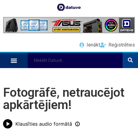
Ienākt
Reģistrēties
Fotogrāfē, netraucējot
apkārtējiem!
Klausīties audio formātā