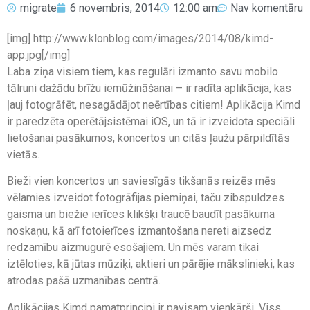
migrate
6 novembris, 2014
12:00 am
Nav komentāru
[img] http://www.klonblog.com/images/2014/08/kimd-
app.jpg[/img]
Laba ziņa visiem tiem, kas regulāri izmanto savu mobilo
tālruni dažādu brīžu iemūžināšanai – ir radīta aplikācija, kas
ļauj fotogrāfēt, nesagādājot neērtības citiem! Aplikācija Kimd
ir paredzēta operētājsistēmai iOS, un tā ir izveidota speciāli
lietošanai pasākumos, koncertos un citās ļaužu pārpildītās
vietās.
Bieži vien koncertos un saviesīgās tikšanās reizēs mēs
vēlamies izveidot fotogrāfijas piemiņai, taču zibspuldzes
gaisma un biežie ierīces klikšķi traucē baudīt pasākuma
noskaņu, kā arī fotoierīces izmantošana nereti aizsedz
redzamību aizmugurē esošajiem. Un mēs varam tikai
iztēloties, kā jūtas mūziķi, aktieri un pārējie mākslinieki, kas
atrodas pašā uzmanības centrā.
Aplikācijas Kimd pamatprincipi ir pavisam vienkārši. Viss