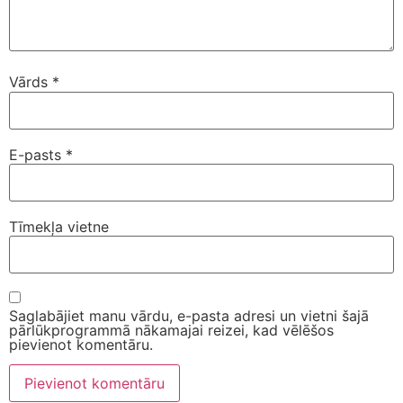
Vārds
*
E-pasts
*
Tīmekļa vietne
Saglabājiet manu vārdu, e-pasta adresi un vietni šajā
pārlūkprogrammā nākamajai reizei, kad vēlēšos
pievienot komentāru.