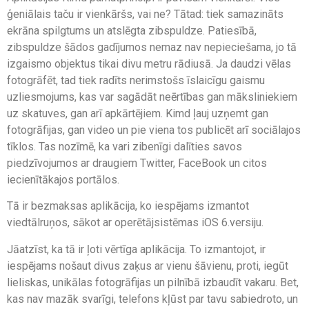
ģeniālais taču ir vienkāršs, vai ne? Tātad: tiek samazināts
ekrāna spilgtums un atslēgta zibspuldze. Patiesībā,
zibspuldze šādos gadījumos nemaz nav nepieciešama, jo tā
izgaismo objektus tikai divu metru rādiusā. Ja daudzi vēlas
fotogrāfēt, tad tiek radīts nerimstošs īslaicīgu gaismu
uzliesmojums, kas var sagādāt neērtības gan māksliniekiem
uz skatuves, gan arī apkārtējiem. Kimd ļauj uzņemt gan
fotogrāfijas, gan video un pie viena tos publicēt arī sociālajos
tīklos. Tas nozīmē, ka vari zibenīgi dalīties savos
piedzīvojumos ar draugiem Twitter, FaceBook un citos
iecienītākajos portālos.
Tā ir bezmaksas aplikācija, ko iespējams izmantot
viedtālruņos, sākot ar operētājsistēmas iOS 6.versiju.
Jāatzīst, ka tā ir ļoti vērtīga aplikācija. To izmantojot, ir
iespējams nošaut divus zaķus ar vienu šāvienu, proti, iegūt
lieliskas, unikālas fotogrāfijas un pilnībā izbaudīt vakaru. Bet,
kas nav mazāk svarīgi, telefons kļūst par tavu sabiedroto, un