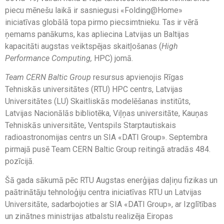
piecu mēnešu laikā ir sasniegusi «Folding@Home»
iniciatīvas globālā topa pirmo piecsimtnieku. Tas ir vērā
ņemams panākums, kas apliecina Latvijas un Baltijas
kapacitāti augstas veiktspējas skaitļošanas (
High
Performance Computing,
HPC) jomā.
Team CERN Baltic Group
resursus apvienojis Rīgas
Tehniskās universitātes (RTU) HPC centrs, Latvijas
Universitātes (LU) Skaitliskās modelēšanas institūts,
Latvijas Nacionālās bibliotēka, Viļņas universitāte, Kauņas
Tehniskās universitāte, Ventspils Starptautiskais
radioastronomijas centrs un SIA «DATI Group». Septembra
pirmajā pusē Team CERN Baltic Group reitingā atradās 484.
pozīcijā.
Šā gada sākumā pēc RTU Augstas enerģijas daļiņu fizikas un
paātrinātāju tehnoloģiju centra iniciatīvas RTU un Latvijas
Universitāte, sadarbojoties ar SIA «DATI Group», ar Izglītības
un zinātnes ministrijas atbalstu realizēja Eiropas