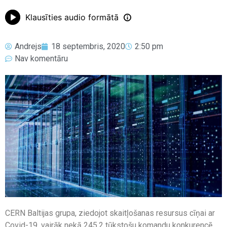
Klausīties audio formātā
Andrejs
18 septembris, 2020
2:50 pm
Nav komentāru
CERN Baltijas grupa, ziedojot skaitļošanas resursus cīņai ar
Covid-19, vairāk nekā 245,2 tūkstošu komandu konkurencē