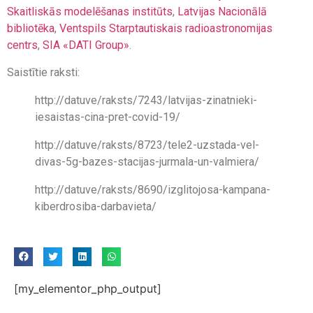
Skaitliskās modelēšanas institūts
,
Latvijas Nacionālā
bibliotēka
,
Ventspils Starptautiskais radioastronomijas
centrs
,
SIA «DATI Group»
.
Saistītie raksti:
http://datuve/raksts/7243/latvijas-zinatnieki-
iesaistas-cina-pret-covid-19/
http://datuve/raksts/8723/tele2-uzstada-vel-
divas-5g-bazes-stacijas-jurmala-un-valmiera/
http://datuve/raksts/8690/izglitojosa-kampana-
kiberdrosiba-darbavieta/
[my_elementor_php_output]