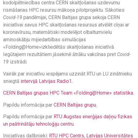
kodolpētniecības centra CERN skaitļošanas uzdevumu
risināšanas HPC resursu mākoņa pilotprojektu. Sākoties
Covid-19
pandēmijai, CERN Baltijas grupa sekoja CERN
iniciatīvai savus HPC skaitļošanas resursus atvēlēt cīņai ar
koronavīrusu, matemātiski modelējot olbaltumvielu
aminoskābju mijiedarbības simulācijas
«Folding@Home»izkliedētās skaitļošanas iniciatīvā.
Iegūtajiem rezultātiem jāsekmē ātrāku vakcīnas pret
Covid-
19
izstrādi.
Vairāk par iniciatīvu iespējams uzzināt RTU un LU zinātnieku
sniegtā
intervijā Latvijas Radio1
.
CERN Baltijas grupas HPC Team «Folding@Home» statistika.
Papildu informācija par
CERN Baltijas grupu
.
Papildu informācija par
RTU Augstas enerģijas daļiņu fizikas
un paātrinātāju tehnoloģiju centru.
Iniciatīvas dalībnieki:
RTU HPC Centrs
,
Latvijas Universitātes