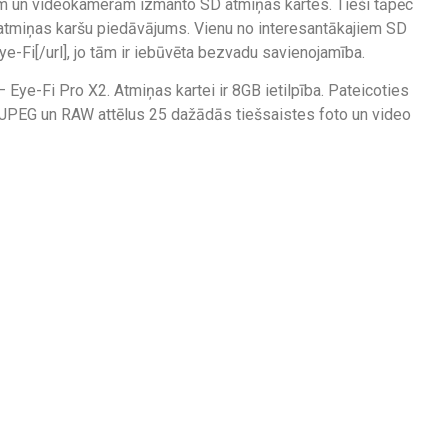
m un videokamerām izmanto SD atmiņas kartes. Tieši tāpēc
tu atmiņas karšu piedāvājums. Vienu no interesantākajiem SD
ye-Fi[/url], jo tām ir iebūvēta bezvadu savienojamība.
ye-Fi Pro X2. Atmiņas kartei ir 8GB ietilpība. Pateicoties
 JPEG un RAW attēlus 25 dažādās tiešsaistes foto un video