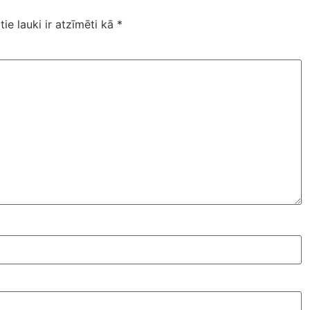
tie lauki ir atzīmēti kā
*