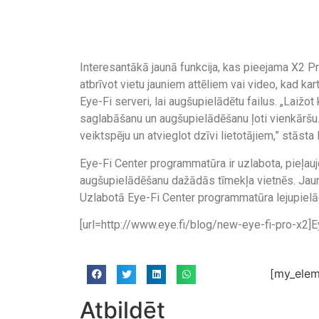
Interesantākā jaunā funkcija, kas pieejama X2 Pr
atbrīvot vietu jauniem attēliem vai video, kad kar
Eye-Fi serveri, lai augšupielādētu failus. „Laižot
saglabāšanu un augšupielādēšanu ļoti vienkāršu.
veiktspēju un atvieglot dzīvi lietotājiem,” stāsta
Eye-Fi Center programmatūra ir uzlabota, pieļaujot
augšupielādēšanu dažādās tīmekļa vietnēs. Jaun
Uzlabotā Eye-Fi Center programmatūra lejupielā
[url=http://www.eye.fi/blog/new-eye-fi-pro-x2]Ey
[my_elem
Atbildēt