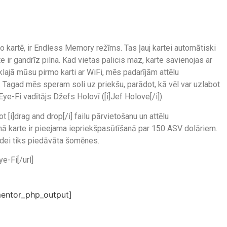
o kartē, ir Endless Memory režīms. Tas ļauj kartei automātiski
te ir gandrīz pilna. Kad vietas palicis maz, karte savienojas ar
 klajā mūsu pirmo karti ar WiFi, mēs padarījām attēlu
 Tagad mēs speram soli uz priekšu, parādot, kā vēl var uzlabot
 Eye-Fi vadītājs Džefs Holovī ([i]Jef Holove[/i]).
 [i]drag and drop[/i] failu pārvietošanu un attēlu
ā karte ir pieejama iepriekšpasūtīšanā par 150 ASV dolāriem.
dei tiks piedāvāta šomēnes.
e-Fi[/url]
entor_php_output]