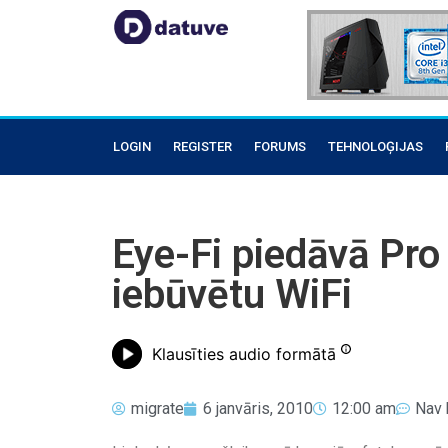
LOGIN
REGISTER
FORUMS
TEHNOLOĢIJAS
Eye-Fi piedāvā Pro
iebūvētu WiFi
Klausīties audio formātā
migrate
6 janvāris, 2010
12:00 am
Nav 