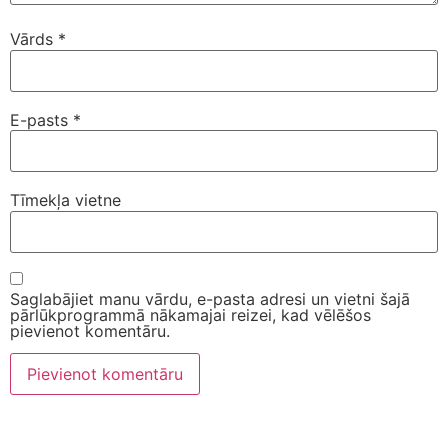
Vārds
*
E-pasts
*
Tīmekļa vietne
Saglabājiet manu vārdu, e-pasta adresi un vietni šajā
pārlūkprogrammā nākamajai reizei, kad vēlēšos
pievienot komentāru.