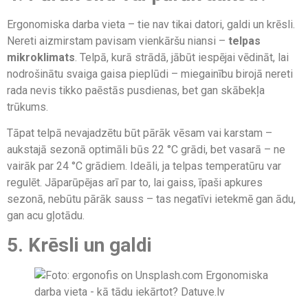
Ergonomiska darba vieta – tie nav tikai datori, galdi un krēsli.
Nereti aizmirstam pavisam vienkāršu niansi –
telpas
mikroklimats
. Telpā, kurā strādā, jābūt iespējai vēdināt, lai
nodrošinātu svaiga gaisa pieplūdi – miegainību birojā nereti
rada nevis tikko paēstās pusdienas, bet gan skābekļa
trūkums.
Tāpat telpā nevajadzētu būt pārāk vēsam vai karstam –
aukstajā sezonā optimāli būs 22 °С grādi, bet vasarā – ne
vairāk par 24 °С grādiem. Ideāli, ja telpas temperatūru var
regulēt. Jāparūpējas arī par to, lai gaiss, īpaši apkures
sezonā, nebūtu pārāk sauss – tas negatīvi ietekmē gan ādu,
gan acu gļotādu.
5. Krēsli un galdi