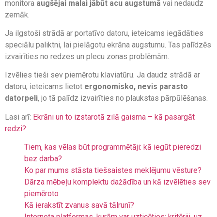
monitora
augšējai malai jābūt acu augstumā
vai nedaudz
zemāk.
Ja ilgstoši strādā ar portatīvo datoru, ieteicams iegādāties
speciālu paliktni, lai pielāgotu ekrāna augstumu. Tas palīdzēs
izvairīties no redzes un plecu zonas problēmām.
Izvēlies tieši sev piemērotu klaviatūru. Ja daudz strādā ar
datoru, ieteicams lietot
ergonomisko, nevis parasto
datorpeli
, jo tā palīdz izvairīties no plaukstas pārpūlēšanas.
Lasi arī:
Ekrāni un to izstarotā zilā gaisma – kā pasargāt
redzi?
Tiem, kas vēlas būt programmētāji: kā iegūt pieredzi
bez darba?
Ko par mums stāsta tiešsaistes meklējumu vēsture?
Dārza mēbeļu komplektu dažādība un kā izvēlēties sev
piemēroto
Kā ierakstīt zvanus savā tālrunī?
Interneta platformas, kurām var uzticēties: kritēriji, uz