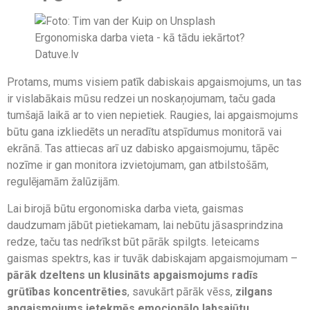
Protams, mums visiem patīk dabiskais apgaismojums, un tas
ir vislabākais mūsu redzei un noskaņojumam, taču gada
tumšajā laikā ar to vien nepietiek. Raugies, lai apgaismojums
būtu gana izkliedēts un neradītu atspīdumus monitorā vai
ekrānā. Tas attiecas arī uz dabisko apgaismojumu, tāpēc
nozīme ir gan monitora izvietojumam, gan atbilstošām,
regulējamām žalūzijām.
Lai birojā būtu ergonomiska darba vieta, gaismas
daudzumam jābūt pietiekamam, lai nebūtu jāsasprindzina
redze, taču tas nedrīkst būt pārāk spilgts. Ieteicams
gaismas spektrs, kas ir tuvāk dabiskajam apgaismojumam –
pārāk dzeltens un klusināts apgaismojums radīs
grūtības koncentrēties
, savukārt pārāk vēss,
zilgans
apgaismojums ietekmēs emocionālo labsajūtu
.