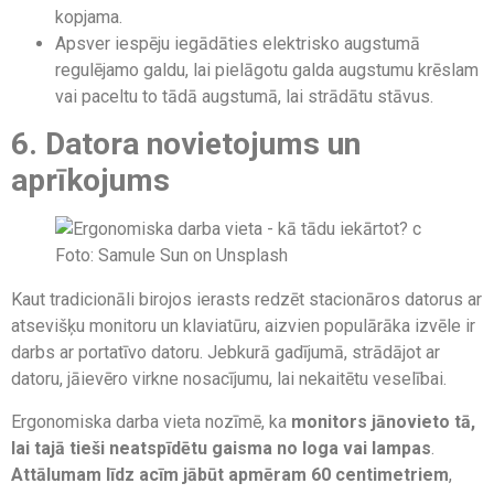
kopjama.
Apsver iespēju iegādāties elektrisko augstumā
regulējamo galdu, lai pielāgotu galda augstumu krēslam
vai paceltu to tādā augstumā, lai strādātu stāvus.
6. Datora novietojums un
aprīkojums
Kaut tradicionāli birojos ierasts redzēt stacionāros datorus ar
atsevišķu monitoru un klaviatūru, aizvien populārāka izvēle ir
darbs ar portatīvo datoru. Jebkurā gadījumā, strādājot ar
datoru, jāievēro virkne nosacījumu, lai nekaitētu veselībai.
Ergonomiska darba vieta nozīmē, ka
monitors jānovieto tā,
lai tajā tieši neatspīdētu gaisma no loga vai lampas
.
Attālumam līdz acīm jābūt apmēram 60 centimetriem
,