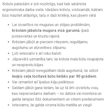
Krēsls patiešām ir ļoti nozīmīgs, kad tiek iekārtota
ergonomiska darba vieta. Ideālais krēsls, visticamāk, katram
būs mazliet atšķirīgs, taču ir daži kritēriji, kas jāņem vērā.
Lai izvairītos no muguras un stājas problēmām,
krēslam jābalsta mugura visā garumā
, īpaši
jostasvietas un krustu rajonā.
Krēslam jābūt ar pieciem riteņiem, regulējamu
augstumu un atzveltnes slīpumu.
Ļoti ieteicami ir arī roku balsti.
Jāpievērš uzmanība tam, lai krēsla mala būtu noapaļota
un nespiestu kājas.
Krēslam jābūt noregulētam tādā augstumā, lai sēžot
leņķis ceļa locītavā būtu lielāks par 90 grādiem
.
Var izmantot arī īpašus kāju paliktņus.
Galdam jābūt gana lielam, lai uz tā ērti izvietotu visu,
kas nepieciešams darbam – no datora vai monitora un
galda lampas līdz dokumentiem un citiem piederumiem.
Ieteicams, lai galda virsma būtu matēta un viegli