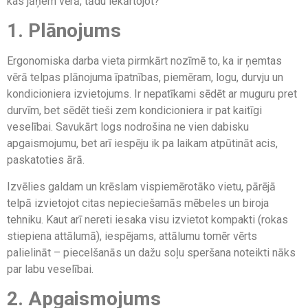
kas jāņem vērā, tādu iekārtojot?
1. Plānojums
Ergonomiska darba vieta pirmkārt nozīmē to, ka ir ņemtas
vērā telpas plānojuma īpatnības, piemēram, logu, durvju un
kondicioniera izvietojums. Ir nepatīkami sēdēt ar muguru pret
durvīm, bet sēdēt tieši zem kondicioniera ir pat kaitīgi
veselībai. Savukārt logs nodrošina ne vien dabisku
apgaismojumu, bet arī iespēju ik pa laikam atpūtināt acis,
paskatoties ārā.
Izvēlies galdam un krēslam vispiemērotāko vietu, pārējā
telpā izvietojot citas nepieciešamās mēbeles un biroja
tehniku. Kaut arī nereti iesaka visu izvietot kompakti (rokas
stiepiena attālumā), iespējams, attālumu tomēr vērts
palielināt – piecelšanās un dažu soļu speršana noteikti nāks
par labu veselībai.
2. Apgaismojums