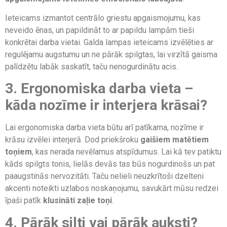
Ieteicams izmantot centrālo griestu apgaismojumu, kas
neveido ēnas, un papildināt to ar papildu lampām tieši
konkrētai darba vietai. Galda lampas ieteicams izvēlēties ar
regulējamu augstumu un ne pārāk spilgtas, lai virzītā gaisma
palīdzētu labāk saskatīt, taču nenogurdinātu acis.
3. Ergonomiska darba vieta –
kāda nozīme ir interjera krāsai?
Lai ergonomiska darba vieta būtu arī patīkama, nozīme ir
krāsu izvēlei interjerā. Dod priekšroku
gaišiem matētiem
toņiem
, kas nerada nevēlamus atspīdumus. Lai kā tev patiktu
kāds spilgts tonis, lielās devās tas būs nogurdinošs un pat
paaugstinās nervozitāti. Taču nelieli neuzkrītoši dzelteni
akcenti noteikti uzlabos noskaņojumu, savukārt mūsu redzei
īpaši patīk
klusināti zaļie toņi
.
4. Pārāk silti vai pārāk auksti?