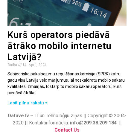
Kurš operators piedāvā
ātrāko mobilo internetu
Latvijā?
Baiba
14. April, 2021
Sabiedrisko pakalpojumu regulēšanas komisija (SPRK) katru
gadu visā Latvijā veic mērījumus, lai noskaidrotu mobilo sakaru
kvalitātes izmaiņas, tostarp to mobilo sakaru operatoru, kurš
piedāvā ātrāko
Lasīt pilnu rakstu »
Datuve.lv
– IT un Tehnoloģiju ziņas || Copyright © 2004-
2020 || Kontaktinformācija:
info@209.38.209.184 ||
Contact Us