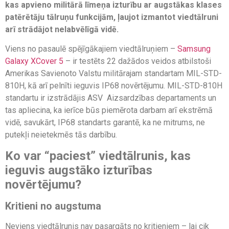
kas apvieno militārā līmeņa izturību ar augstākas klases
patērētāju tālruņu funkcijām, ļaujot izmantot viedtālruni
arī strādājot nelabvēlīgā vidē.
Viens no pasaulē spējīgākajiem viedtālruņiem –
Samsung
Galaxy XCover 5
– ir testēts 22 dažādos veidos atbilstoši
Amerikas Savienoto Valstu militārajam standartam MIL-STD-
810H, kā arī pelnīti ieguvis IP68 novērtējumu. MIL-STD-810H
standartu ir izstrādājis ASV Aizsardzības departaments un
tas apliecina, ka ierīce būs piemērota darbam arī ekstrēmā
vidē, savukārt, IP68 standarts garantē, ka ne mitrums, ne
putekļi neietekmēs tās darbību.
Ko var “paciest” viedtālrunis, kas
ieguvis augstāko izturības
novērtējumu?
Kritieni no augstuma
Neviens viedtālrunis nav pasargāts no kritieniem – lai cik