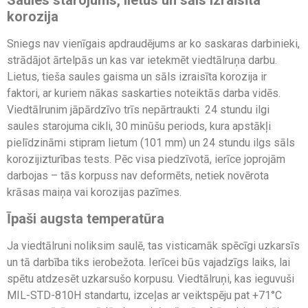
korozija
Sniegs nav vienīgais apdraudējums ar ko saskaras darbinieki,
strādājot ārtelpās un kas var ietekmēt viedtālruņa darbu.
Lietus, tieša saules gaisma un sāls izraisīta korozija ir
faktori, ar kuriem nākas saskarties noteiktās darba vidēs.
Viedtālrunim jāpārdzīvo trīs nepārtraukti 24 stundu ilgi
saules starojuma cikli, 30 minūšu periods, kura apstākļi
pielīdzināmi stipram lietum (101 mm) un 24 stundu ilgs sāls
korozijizturības tests. Pēc visa piedzīvotā, ierīce joprojām
darbojas – tās korpuss nav deformēts, netiek novērota
krāsas maiņa vai korozijas pazīmes.
Īpaši augsta temperatūra
Ja viedtālruni noliksim saulē, tas visticamāk spēcīgi uzkarsīs
un tā darbība tiks ierobežota. Ierīcei būs vajadzīgs laiks, lai
spētu atdzesēt uzkarsušo korpusu. Viedtālruņi, kas ieguvuši
MIL-STD-810H standartu, izceļas ar veiktspēju pat +71°C