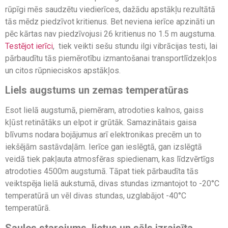
rūpīgi mēs saudzētu viedierīces, dažādu apstākļu rezultātā
tās mēdz piedzīvot kritienus. Bet neviena ierīce apzināti un
pēc kārtas nav piedzīvojusi 26 kritienus no 1.5 m augstuma.
Testējot ierīci
, tiek veikti sešu stundu ilgi vibrācijas testi, lai
pārbaudītu tās piemērotību izmantošanai transportlīdzekļos
un citos rūpnieciskos apstākļos.
Liels augstums un zemas temperatūras
Esot lielā augstumā, piemēram, atrodoties kalnos, gaiss
kļūst retinātāks un elpot ir grūtāk. Samazinātais gaisa
blīvums nodara bojājumus arī elektronikas precēm un to
iekšējām sastāvdaļām. Ierīce gan ieslēgtā, gan izslēgtā
veidā tiek pakļauta atmosfēras spiedienam, kas līdzvērtīgs
atrodoties 4500m augstumā. Tāpat tiek pārbaudīta tās
veiktspēja lielā aukstumā, divas stundas izmantojot to -20°C
temperatūrā un vēl divas stundas, uzglabājot -40°C
temperatūrā.
Saules starojums, lietus un sāls izraisīta