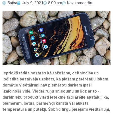
Baiba
July 9, 2021
8:00 am
Nav komentāru
Iepriekš tādās nozarēs kā ražošana, celtniecība un
loģistika pastāvēja uzskats, ka plašam patērētāju lokam
domātie viedtālruņi nav piemēroti darbam īpaši
izaicinošā vidē. Viedtālruņu sniegumu un līdz ar to ­
darbinieku produktivitāti ietekmē tādi ārējie apstākļi, kā,
piemēram, lietus, pārmērīgi karsta vai auksta
temperatūra un putekļi. Šobrīd tirgū pieejami viedtālruņi,