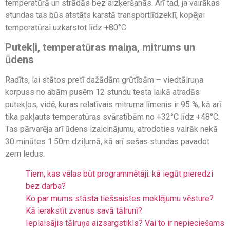
temperatūrā un strādās bez aizķeršanās. Arī tad, ja vairākas
stundas tas būs atstāts karstā transportlīdzeklī, kopējai
temperatūrai uzkarstot līdz +80°C.
Putekļi, temperatūras maiņa, mitrums un
ūdens
Radīts, lai stātos pretī dažādām grūtībām – viedtālruņa
korpuss no abām pusēm 12 stundu testa laikā atradās
putekļos, vidē, kuras relatīvais mitruma līmenis ir 95 %, kā arī
tika pakļauts temperatūras svārstībām no +32°C līdz +48°C.
Tas pārvarēja arī ūdens izaicinājumu, atrodoties vairāk nekā
30 minūtes 1.50m dziļumā, kā arī sešas stundas pavadot
zem ledus.
Tiem, kas vēlas būt programmētāji: kā iegūt pieredzi
bez darba?
Ko par mums stāsta tiešsaistes meklējumu vēsture?
Kā ierakstīt zvanus savā tālrunī?
Ieplaisājis tālruņa aizsargstikls? Vai to ir nepieciešams