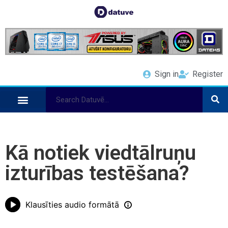
Sign in
Register
Kā notiek viedtālruņu
izturības testēšana?
Klausīties audio formātā