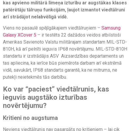
kas apvieno militārā līmeņa izturību ar augstākas klases
patērētāju tālruņu funkcijām, ļaujot izmantot viedtālruni
arī strādājot nelabvēlīgā vidē.
Viens no pasaulē spējīgākajiem viedtālruņiem –
Samsung
Galaxy XCover 5
– ir testēts 22 dažādos veidos atbilstoši
Amerikas Savienoto Valstu militārajam standartam MIL-STD-
810H, kā arī pelnīti ieguvis IP68 novērtējumu. MIL-STD-810H
standartu ir izstrādājis ASV Aizsardzības departaments un
tas apliecina, ka ierīce būs piemērota darbam arī ekstrēmā
vidē, savukārt, IP68 standarts garantē, ka ne mitrums, ne
putekļi neietekmēs tās darbību.
Ko var “paciest” viedtālrunis, kas
ieguvis augstāko izturības
novērtējumu?
Kritieni no augstuma
Neviens viedtālrunis nav pasargāts no kritieniem – lai cik