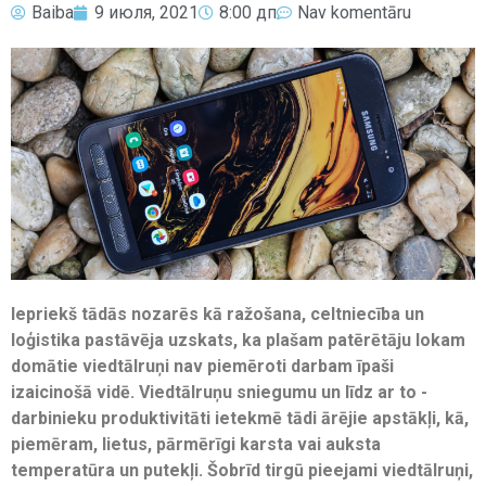
Baiba
9 июля, 2021
8:00 дп
Nav komentāru
Iepriekš tādās nozarēs kā ražošana, celtniecība un
loģistika pastāvēja uzskats, ka plašam patērētāju lokam
domātie viedtālruņi nav piemēroti darbam īpaši
izaicinošā vidē. Viedtālruņu sniegumu un līdz ar to ­
darbinieku produktivitāti ietekmē tādi ārējie apstākļi, kā,
piemēram, lietus, pārmērīgi karsta vai auksta
temperatūra un putekļi. Šobrīd tirgū pieejami viedtālruņi,