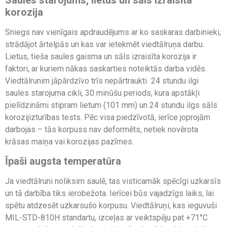
korozija
Sniegs nav vienīgais apdraudējums ar ko saskaras darbinieki,
strādājot ārtelpās un kas var ietekmēt viedtālruņa darbu.
Lietus, tieša saules gaisma un sāls izraisīta korozija ir
faktori, ar kuriem nākas saskarties noteiktās darba vidēs.
Viedtālrunim jāpārdzīvo trīs nepārtraukti 24 stundu ilgi
saules starojuma cikli, 30 minūšu periods, kura apstākļi
pielīdzināmi stipram lietum (101 mm) un 24 stundu ilgs sāls
korozijizturības tests. Pēc visa piedzīvotā, ierīce joprojām
darbojas – tās korpuss nav deformēts, netiek novērota
krāsas maiņa vai korozijas pazīmes.
Īpaši augsta temperatūra
Ja viedtālruni noliksim saulē, tas visticamāk spēcīgi uzkarsīs
un tā darbība tiks ierobežota. Ierīcei būs vajadzīgs laiks, lai
spētu atdzesēt uzkarsušo korpusu. Viedtālruņi, kas ieguvuši
MIL-STD-810H standartu, izceļas ar veiktspēju pat +71°C