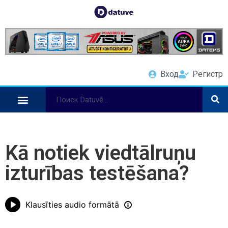
Вход
Регистр
Kā notiek viedtālruņu
izturības testēšana?
Klausīties audio formātā