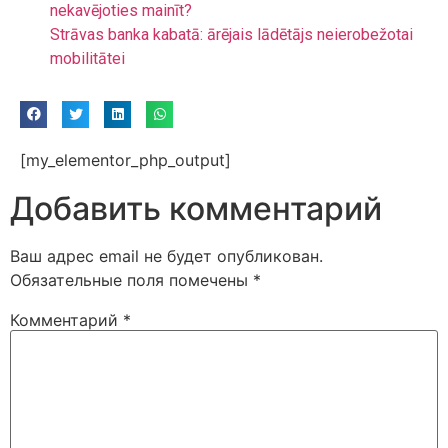
nekavējoties mainīt?
Strāvas banka kabatā: ārējais lādētājs neierobežotai
mobilitātei
[my_elementor_php_output]
Добавить комментарий
Ваш адрес email не будет опубликован.
Обязательные поля помечены
*
Комментарий
*