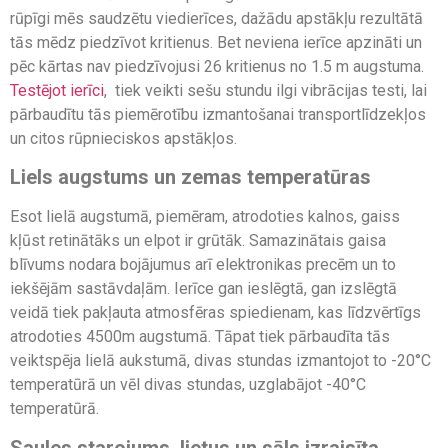
rūpīgi mēs saudzētu viedierīces, dažādu apstākļu rezultātā
tās mēdz piedzīvot kritienus. Bet neviena ierīce apzināti un
pēc kārtas nav piedzīvojusi 26 kritienus no 1.5 m augstuma.
Testējot ierīci
, tiek veikti sešu stundu ilgi vibrācijas testi, lai
pārbaudītu tās piemērotību izmantošanai transportlīdzekļos
un citos rūpnieciskos apstākļos.
Liels augstums un zemas temperatūras
Esot lielā augstumā, piemēram, atrodoties kalnos, gaiss
kļūst retinātāks un elpot ir grūtāk. Samazinātais gaisa
blīvums nodara bojājumus arī elektronikas precēm un to
iekšējām sastāvdaļām. Ierīce gan ieslēgtā, gan izslēgtā
veidā tiek pakļauta atmosfēras spiedienam, kas līdzvērtīgs
atrodoties 4500m augstumā. Tāpat tiek pārbaudīta tās
veiktspēja lielā aukstumā, divas stundas izmantojot to -20°C
temperatūrā un vēl divas stundas, uzglabājot -40°C
temperatūrā.
Saules starojums, lietus un sāls izraisīta