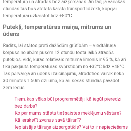
temperatūrā un strādās bez aizķeršanās. Arī tad, ja vairākas
stundas tas būs atstāts karstā transportlīdzeklī, kopējai
temperatūrai uzkarstot līdz +80°C.
Putekļi, temperatūras maiņa, mitrums un
ūdens
Radīts, lai stātos pretī dažādām grūtībām – viedtālruņa
korpuss no abām pusēm 12 stundu testa laikā atradās
putekļos, vidē, kuras relatīvais mitruma līmenis ir 95 %, kā arī
tika pakļauts temperatūras svārstībām no +32°C līdz +48°C.
Tas pārvarēja arī ūdens izaicinājumu, atrodoties vairāk nekā
30 minūtes 1.50m dziļumā, kā arī sešas stundas pavadot
zem ledus.
Tiem, kas vēlas būt programmētāji: kā iegūt pieredzi
bez darba?
Ko par mums stāsta tiešsaistes meklējumu vēsture?
Kā ierakstīt zvanus savā tālrunī?
Ieplaisājis tālruņa aizsargstikls? Vai to ir nepieciešams