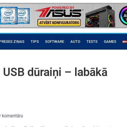
PRESES ZIŅAS
TIPS
SOFTWARE
AUTO
TESTS
GAMES
e USB dūraiņi – labākā
v komentāru