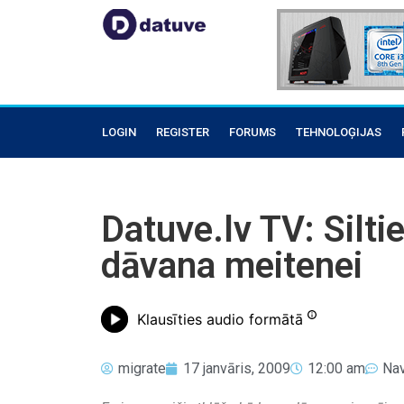
LOGIN
REGISTER
FORUMS
TEHNOLOĢIJAS
Datuve.lv TV: Silti
dāvana meitenei
Klausīties audio formātā
migrate
17 janvāris, 2009
12:00 am
Na