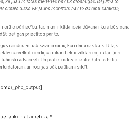
, ka jūsu mīļotās mēitenes nav tik drosmīgas, lai jums to
GB cietais disks vai jauns monitors nav to dāvanu sarakstā,
 morālo pārliecību, tad man ir kāda ideja dāvanai, kura būs gana
āt, bet gan priecātos par to.
gus cimdus ar usb savienojumu, kuri darbojās kā sildītājs.
ektīvi uzvelkot cimdiņus rokas tiek ievilktas mīļos lācīšos.
rī tehniski advancēti. Un proti cimdos ir iestrādāts tāds kā
ortu datoram, un rociņas sāk patīkami sildīt.
entor_php_output]
tie lauki ir atzīmēti kā
*