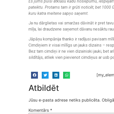
Es jums puiši atklāšu kādu noslēpumu, iespējams
pateiktu. Protams tam ir grūti noticēt, bet 1000 
kuru katra meitene sapņo saņemt.
Ja nu dārglietas vai smaržas dāvināt ir pret tavu
mīļa, lai draudzene saņemot dāvanu nesāktu raud
Jāpāņu kompānija thanko ir radījusi pavisam mīlī
Cimdiņiem ir visai mīlīgs un jauks dizains – resp
Bez tam cimdiņi ir ne vien dizainiski jauki, bet a
sildītājs, atliek vien pievienot cimdiņus ar usb p
[my_elem
Atbildēt
Jūsu e-pasta adrese netiks publicēta.
Obligā
Komentārs
*