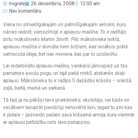
migrate
26 decembris, 2008
12:00 am
Nav komentāru
Viena no smieklīgākajām un patmīlīgākajām ierīcēm, kuru
nācies redzēt, vienozīmīgi ir aplausu mašīna. To ir radītājs
britu mākslinieks Martin Smith. Pēc mākslinieka teiktā,
aplausu mašīna ir domāta tiem brīžiem, kad ienākusi prātā
satriecoša ideja, bet nav neviena, kas par to uzslavētu.
Lai iedarbinātu aplausu mašīnu, vienkārši jānospiež uz tās
pamatnes esošo pogu, un tajā pašā mirklī, atskanēs skaļi
aplausi. Mākslinieks to ir radījis 5 dažādās krāsās – oranžā,
zaļā, baltā, melnā un sarkanā.
Tā tad, ja nu pēkšņi tavs priekšnieks, skolotājs, vai kāds no
vecākiem tavuprāt pienācīgi nenovērtē tevi, tagad tu zini kas
ir jādara – jaizveido pašam sava krāsainā armija, kura vienmēr
ar aplausu palīdzību cels tavu pašapziņu.