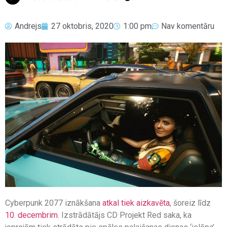
Andrejs
27 oktobris, 2020
1:00 pm
Nav komentāru
Cyberpunk 2077 iznākšana
atkal tiek aizkavēta
, šoreiz līdz
10. decembrim
. Izstrādātājs CD Projekt Red saka, ka