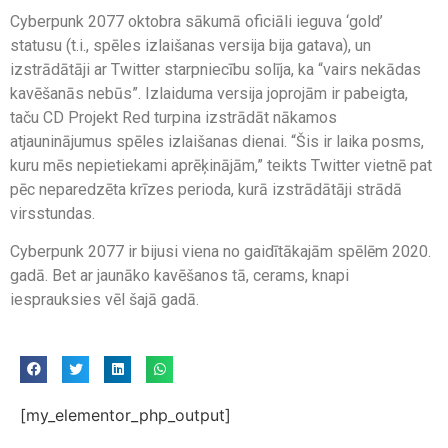
Cyberpunk 2077 oktobra sākumā oficiāli ieguva ‘gold’
statusu (t.i., spēles izlaišanas versija bija gatava), un
izstrādātāji ar Twitter starpniecību solīja, ka “vairs nekādas
kavēšanās nebūs”. Izlaiduma versija joprojām ir pabeigta,
taču CD Projekt Red turpina izstrādāt nākamos
atjauninājumus spēles izlaišanas dienai. “Šis ir laika posms,
kuru mēs nepietiekami aprēķinājām,” teikts Twitter vietnē pat
pēc neparedzēta krīzes perioda, kurā izstrādātāji strādā
virsstundas.
Cyberpunk 2077 ir bijusi viena no gaidītākajām spēlēm 2020.
gadā. Bet ar jaunāko kavēšanos tā, cerams, knapi
iesprauksies vēl šajā gadā.
[my_elementor_php_output]