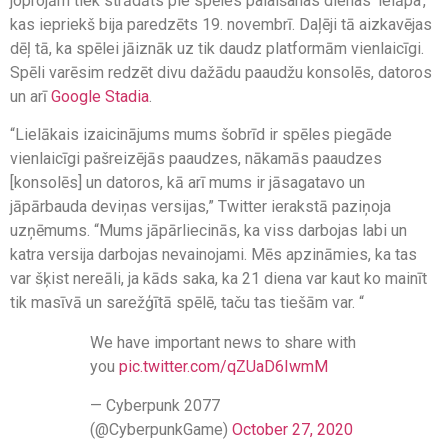
joprojām tiek strādāts pie spēles palaišanas dienas ‘ielāpa’,
kas iepriekš bija paredzēts 19. novembrī. Daļēji tā aizkavējas
dēļ tā, ka spēlei jāiznāk uz tik daudz platformām vienlaicīgi.
Spēli varēsim redzēt divu dažādu paaudžu konsolēs, datoros
un arī
Google Stadia
.
“Lielākais izaicinājums mums šobrīd ir spēles piegāde
vienlaicīgi pašreizējās paaudzes, nākamās paaudzes
[konsolēs] un datoros, kā arī mums ir jāsagatavo un
jāpārbauda deviņas versijas,” Twitter ierakstā paziņoja
uzņēmums. “Mums jāpārliecinās, ka viss darbojas labi un
katra versija darbojas nevainojami. Mēs apzināmies, ka tas
var šķist nereāli, ja kāds saka, ka 21 diena var kaut ko mainīt
tik masīvā un sarežģītā spēlē, taču tas tiešām var. “
We have important news to share with
you
pic.twitter.com/qZUaD6IwmM
— Cyberpunk 2077
(@CyberpunkGame)
October 27, 2020