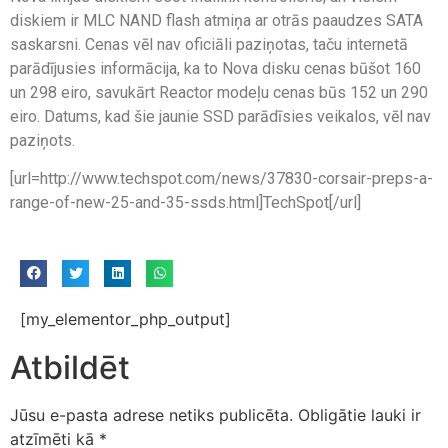
diskiem ir MLC NAND flash atmiņa ar otrās paaudzes SATA
saskarsni. Cenas vēl nav oficiāli paziņotas, taču internetā
parādījusies informācija, ka to Nova disku cenas būšot 160
un 298 eiro, savukārt Reactor modeļu cenas būs 152 un 290
eiro. Datums, kad šie jaunie SSD parādīsies veikalos, vēl nav
paziņots.
[url=http://www.techspot.com/news/37830-corsair-preps-a-
range-of-new-25-and-35-ssds.html]TechSpot[/url]
[my_elementor_php_output]
Atbildēt
Jūsu e-pasta adrese netiks publicēta.
Obligātie lauki ir
atzīmēti kā
*