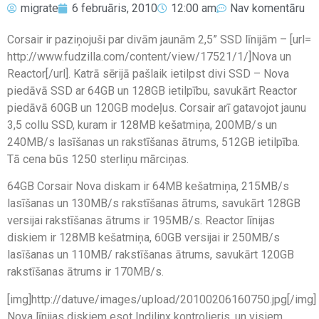
migrate
6 februāris, 2010
12:00 am
Nav komentāru
Corsair ir paziņojuši par divām jaunām 2,5” SSD līnijām – [url=
http://www.fudzilla.com/content/view/17521/1/]Nova un
Reactor[/url]. Katrā sērijā pašlaik ietilpst divi SSD – Nova
piedāvā SSD ar 64GB un 128GB ietilpību, savukārt Reactor
piedāvā 60GB un 120GB modeļus. Corsair arī gatavojot jaunu
3,5 collu SSD, kuram ir 128MB kešatmiņa, 200MB/s un
240MB/s lasīšanas un rakstīšanas ātrums, 512GB ietilpība.
Tā cena būs 1250 sterliņu mārciņas.
64GB Corsair Nova diskam ir 64MB kešatmiņa, 215MB/s
lasīšanas un 130MB/s rakstīšanas ātrums, savukārt 128GB
versijai rakstīšanas ātrums ir 195MB/s. Reactor līnijas
diskiem ir 128MB kešatmiņa, 60GB versijai ir 250MB/s
lasīšanas un 110MB/ rakstīšanas ātrums, savukārt 120GB
rakstīšanas ātrums ir 170MB/s.
[img]http://datuve/images/upload/20100206160750.jpg[/img]
Nova līnijas diskiem esot Indilinx kontrolieris, un visiem