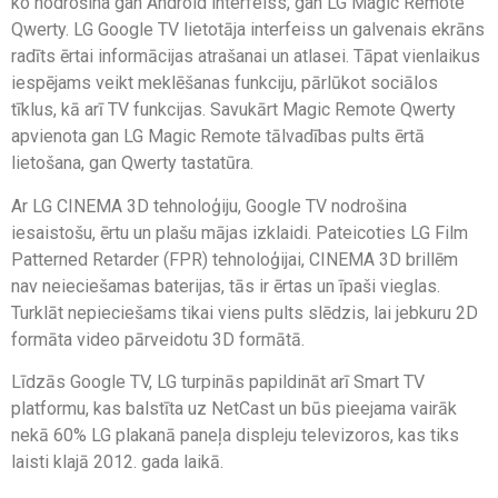
ko nodrošina gan Android interfeiss, gan LG Magic Remote
Qwerty. LG Google TV lietotāja interfeiss un galvenais ekrāns
radīts ērtai informācijas atrašanai un atlasei. Tāpat vienlaikus
iespējams veikt meklēšanas funkciju, pārlūkot sociālos
tīklus, kā arī TV funkcijas. Savukārt Magic Remote Qwerty
apvienota gan LG Magic Remote tālvadības pults ērtā
lietošana, gan Qwerty tastatūra.
Ar LG CINEMA 3D tehnoloģiju, Google TV nodrošina
iesaistošu, ērtu un plašu mājas izklaidi. Pateicoties LG Film
Patterned Retarder (FPR) tehnoloģijai, CINEMA 3D brillēm
nav neieciešamas baterijas, tās ir ērtas un īpaši vieglas.
Turklāt nepieciešams tikai viens pults slēdzis, lai jebkuru 2D
formāta video pārveidotu 3D formātā.
Līdzās Google TV, LG turpinās papildināt arī Smart TV
platformu, kas balstīta uz NetCast un būs pieejama vairāk
nekā 60% LG plakanā paneļa displeju televizoros, kas tiks
laisti klajā 2012. gada laikā.