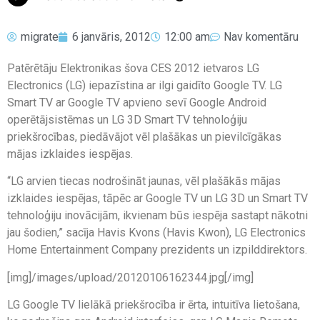
migrate
6 janvāris, 2012
12:00 am
Nav komentāru
Patērētāju Elektronikas šova CES 2012 ietvaros LG
Electronics (LG) iepazīstina ar ilgi gaidīto Google TV. LG
Smart TV ar Google TV apvieno sevī Google Android
operētājsistēmas un LG 3D Smart TV tehnoloģiju
priekšrocības, piedāvājot vēl plašākas un pievilcīgākas
mājas izklaides iespējas.
“LG arvien tiecas nodrošināt jaunas, vēl plašākās mājas
izklaides iespējas, tāpēc ar Google TV un LG 3D un Smart TV
tehnoloģiju inovācijām, ikvienam būs iespēja sastapt nākotni
jau šodien,” sacīja Havis Kvons (Havis Kwon), LG Electronics
Home Entertainment Company prezidents un izpilddirektors.
[img]/images/upload/20120106162344.jpg[/img]
LG Google TV lielākā priekšrocība ir ērta, intuitīva lietošana,