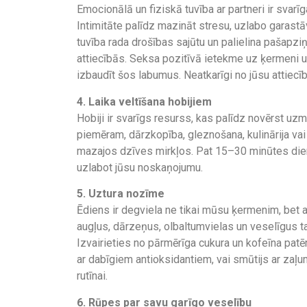
Emocionālā un fiziskā tuvība ar partneri ir svarīga 
Intimitāte palīdz mazināt stresu, uzlabo garastā
tuvība rada drošības sajūtu un palielina pašapziņu
attiecībās. Seksa pozitīvā ietekme uz ķermeni un 
izbaudīt šos labumus. Neatkarīgi no jūsu attiecī
4. Laika veltīšana hobijiem
Hobiji ir svarīgs resurss, kas palīdz novērst uz
piemēram, dārzkopība, gleznošana, kulinārija vai
mazajos dzīves mirkļos. Pat 15–30 minūtes dienā
uzlabot jūsu noskaņojumu.
5. Uztura nozīme
Ēdiens ir degviela ne tikai mūsu ķermenim, bet 
augļus, dārzeņus, olbaltumvielas un veselīgus ta
Izvairieties no pārmērīga cukura un kofeīna patē
ar dabīgiem antioksidantiem, vai smūtijs ar zaļu
rutīnai.
6. Rūpes par savu garīgo veselību