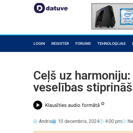
LOGIN
REGISTER
FORUMS
TEHNOLOĢIJAS
Ceļš uz harmoniju: 
veselības stiprinā
Klausīties audio formātā
Andris
10 decembris, 2024
4:00 pm
Na