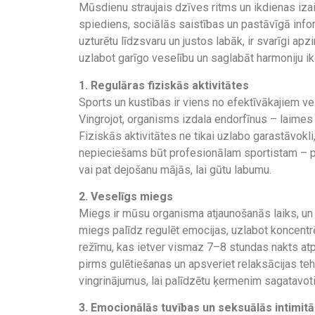
Mūsdienu straujais dzīves ritms un ikdienas izai
spiediens, sociālās saistības un pastāvīgā infor
uzturētu līdzsvaru un justos labāk, ir svarīgi apzi
uzlabot garīgo veselību un saglabāt harmoniju ik
1. Regulāras fiziskās aktivitātes
Sports un kustības ir viens no efektīvākajiem ve
Vingrojot, organisms izdala endorfīnus – laimes
Fiziskās aktivitātes ne tikai uzlabo garastāvokli
nepieciešams būt profesionālam sportistam – pi
vai pat dejošanu mājās, lai gūtu labumu.
2. Veselīgs miegs
Miegs ir mūsu organisma atjaunošanās laiks, un 
miegs palīdz regulēt emocijas, uzlabot koncentr
režīmu, kas ietver vismaz 7–8 stundas nakts at
pirms gulētiešanas un apsveriet relaksācijas te
vingrinājumus, lai palīdzētu ķermenim sagatavoti
3. Emocionālās tuvības un seksuālās intimit