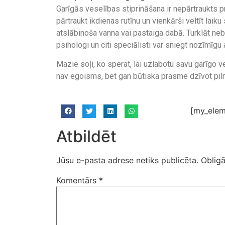
Garīgās veselības stiprināšana ir nepārtraukts 
pārtraukt ikdienas rutīnu un vienkārši veltīt laiku 
atslābinoša vanna vai pastaiga dabā. Turklāt neba
psihologi un citi speciālisti var sniegt nozīmīgu
Mazie soļi, ko sperat, lai uzlabotu savu garīgo v
nav egoisms, bet gan būtiska prasme dzīvot piln
[my_elem
Atbildēt
Jūsu e-pasta adrese netiks publicēta.
Obligā
Komentārs
*