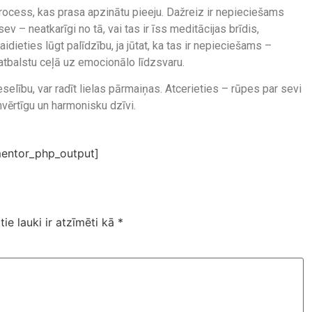
process, kas prasa apzinātu pieeju. Dažreiz ir nepieciešams
sev – neatkarīgi no tā, vai tas ir īss meditācijas brīdis,
idieties lūgt palīdzību, ja jūtat, ka tas ir nepieciešams –
 atbalstu ceļā uz emocionālo līdzsvaru.
eselību, var radīt lielas pārmaiņas. Atcerieties – rūpes par sevi
vērtīgu un harmonisku dzīvi.
entor_php_output]
tie lauki ir atzīmēti kā
*