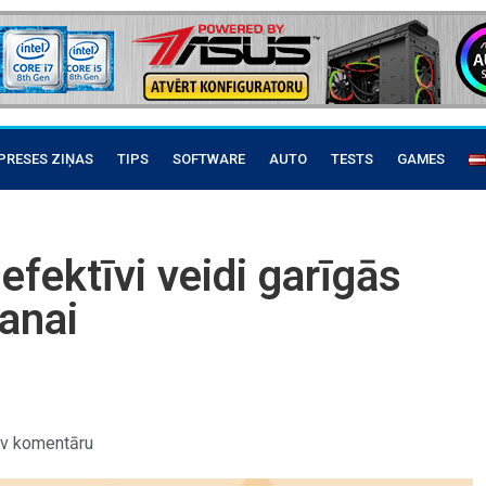
PRESES ZIŅAS
TIPS
SOFTWARE
AUTO
TESTS
GAMES
efektīvi veidi garīgās
šanai
v komentāru