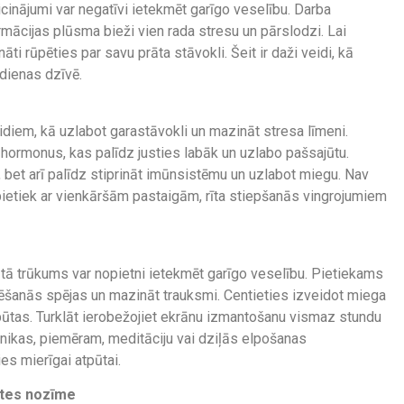
cinājumi var negatīvi ietekmēt garīgo veselību. Darba
mācijas plūsma bieži vien rada stresu un pārslodzi. Lai
nāti rūpēties par savu prāta stāvokli. Šeit ir daži veidi, kā
dienas dzīvē.
idiem, kā uzlabot garastāvokli un mazināt stresa līmeni.
 hormonus, kas palīdz justies labāk un uzlabo pašsajūtu.
, bet arī palīdz stiprināt imūnsistēmu un uzlabot miegu. Nav
etiek ar vienkāršām pastaigām, rīta stiepšanās vingrojumiem
tā trūkums var nopietni ietekmēt garīgo veselību. Pietiekams
ēšanās spējas un mazināt trauksmi. Centieties izveidot miega
pūtas. Turklāt ierobežojiet ekrānu izmantošanu vismaz stundu
hnikas, piemēram, meditāciju vai dziļās elpošanas
es mierīgai atpūtai.
ātes nozīme