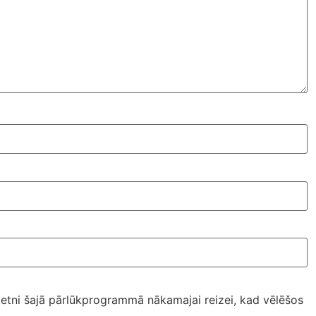
ietni šajā pārlūkprogrammā nākamajai reizei, kad vēlēšos