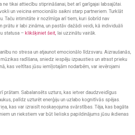
ne tikai attiecību stiprināšanai, bet arī garīgajai labsajūtai.
vokli un veicina emocionālo saikni starp partneriem. Turklāt
. Taču intimitāte ir nozīmīga arī tiem, kuri šobrīd nav
prātu ir labi zināma, un pastāv dažādi veidi, kā individuāli
bu statusa –
klikšķiniet šeit,
lai uzzinātu vairāk.
manību no stresa un atjaunot emocionālo līdzsvaru. Aizraušanās,
 mūzikas radīšana, sniedz iespēju izpausties un atrast prieku
, kas veltītas jūsu iemīļotajām nodarbēm, var ievērojami
arī prātam. Sabalansēts uzturs, kas ietver daudzveidīgus
ukus, palīdz uzturēt enerģiju un uzlabo kognitīvās spējas.
riņa, kas var izraisīt noskaņojuma svārstības. Tēja, kas bagāta
miem un riekstiem var būt lielisks papildinājums jūsu ikdienas