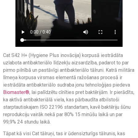
Cat S42 H+ (Hygiene Plus inovācija) korpusā iestrādāta
uzlabota antibakteriālo līdzekļu aizsardzība, padarot to par
pirmo pilnībā un pastāvīgi antibakteriālo tālruni. Katrā militāra
līmeņa korpusa virsmas elementā ražošanas procesā ir
iestrādāta antibakteriālo sudraba jonu tehnoloģijas piedeva
Biomaster®
, lai palīdzētu cīnīties pret baktērijām. Ir pierādīts,
ka aktīvā antibakteriālā viela, kas pārbaudīta atbilstoši
starptautiskajam ISO 22196 standartam, kavē baktēriju šūnu
reprodukciju vairāk nekā par 80% 15 minūšu laikā un par
99,9% 24 stundu laikā.
Tāpat kā visi Cat tālruņi, tas ir ūdensizturīgs tālrunis, kas