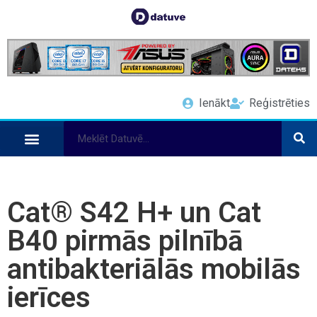
Ienākt
Reģistrēties
Cat® S42 H+ un Cat
B40 pirmās pilnībā
antibakteriālās mobilās
ierīces