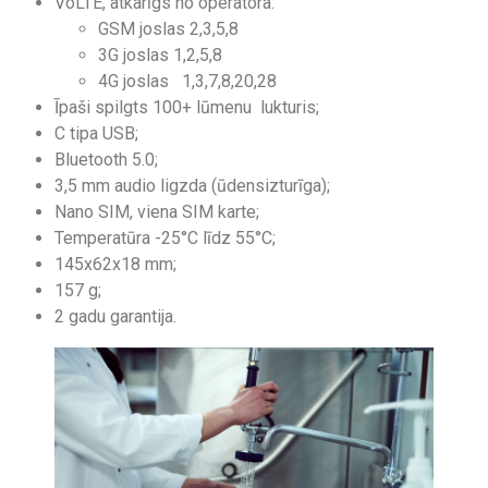
VoLTE, atkarīgs no operatora:
GSM joslas 2,3,5,8
3G joslas 1,2,5,8
4G joslas 1,3,7,8,20,28
Īpaši spilgts 100+ lūmenu lukturis;
C tipa USB;
Bluetooth 5.0;
3,5 mm audio ligzda (ūdensizturīga);
Nano SIM, viena SIM karte;
Temperatūra -25°C līdz 55°C;
145x62x18 mm;
157 g;
2 gadu garantija.