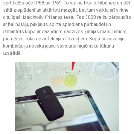
sertificēts pēc IP68 un IP69. To var ne tikai pilnībā iegremdēt
siltā ziepjūdenī un atkārtoti mazgāt, bet tam veikta arī virkne
citu īpaši izaicinošu tīrīšanas testu. Tas 3000 reižu pārbaudīts
ar balinātāju, pakļauts spirta spiediena pārbaudei un
izmantots kopā ar dažādiem sadzīves ķīmijas maisījumiem,
piemēram, roku dezinfekcijas līdzekļiem. Kopā šī inovāciju
kombinācija nosaka jaunu standartu higiēnisku tālruņu
izstrādē.