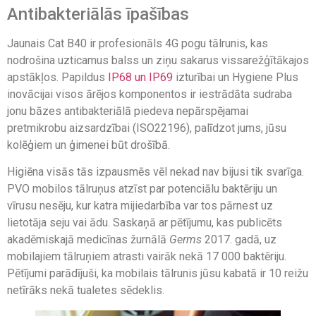
Antibakteriālās īpašības
Jaunais Cat B40 ir profesionāls 4G pogu tālrunis, kas
nodrošina uzticamus balss un ziņu sakarus vissarežģītākajos
apstākļos. Papildus
IP68 un IP69
izturībai un Hygiene Plus
inovācijai visos ārējos komponentos ir iestrādāta sudraba
jonu bāzes antibakteriālā piedeva nepārspējamai
pretmikrobu aizsardzībai (ISO22196), palīdzot jums, jūsu
kolēģiem un ģimenei būt drošībā.
Higiēna visās tās izpausmēs vēl nekad nav bijusi tik svarīga.
PVO mobilos tālruņus atzīst par potenciālu baktēriju un
vīrusu nesēju, kur katra mijiedarbība var tos pārnest uz
lietotāja seju vai ādu. Saskaņā ar pētījumu, kas publicēts
akadēmiskajā medicīnas žurnālā
Germs
2017. gadā, uz
mobilajiem tālruņiem atrasti vairāk nekā 17 000 baktēriju.
Pētījumi parādījuši, ka mobilais tālrunis jūsu kabatā ir 10 reižu
netīrāks nekā tualetes sēdeklis.