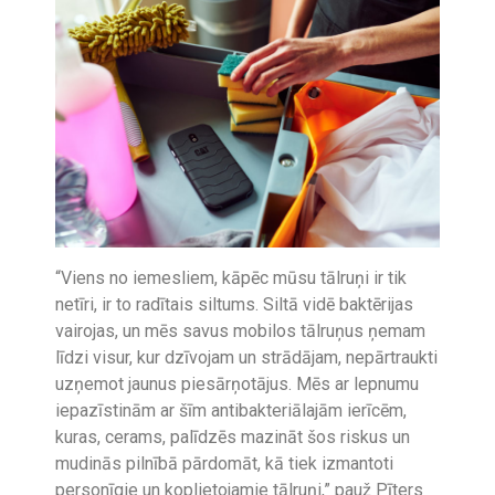
“Viens no iemesliem, kāpēc mūsu tālruņi ir tik
netīri, ir to radītais siltums. Siltā vidē baktērijas
vairojas, un mēs savus mobilos tālruņus ņemam
līdzi visur, kur dzīvojam un strādājam, nepārtraukti
uzņemot jaunus piesārņotājus. Mēs ar lepnumu
iepazīstinām ar šīm antibakteriālajām ierīcēm,
kuras, cerams, palīdzēs mazināt šos riskus un
mudinās pilnībā pārdomāt, kā tiek izmantoti
personīgie un koplietojamie tālruņi,” pauž Pīters