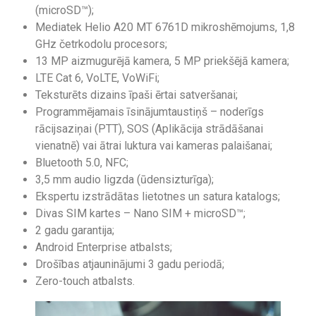
(microSD™);
Mediatek Helio A20 MT 6761D mikroshēmojums, 1,8
GHz četrkodolu procesors;
13 MP aizmugurējā kamera, 5 MP priekšējā kamera;
LTE Cat 6, VoLTE, VoWiFi;
Teksturēts dizains īpaši ērtai satveršanai;
Programmējamais īsinājumtaustiņš – noderīgs
rācijsaziņai (PTT), SOS (Aplikācija strādāšanai
vienatnē) vai ātrai luktura vai kameras palaišanai;
Bluetooth 5.0, NFC;
3,5 mm audio ligzda (ūdensizturīga);
Ekspertu izstrādātas lietotnes un satura katalogs;
Divas SIM kartes – Nano SIM + microSD™;
2 gadu garantija;
Android Enterprise atbalsts;
Drošības atjauninājumi 3 gadu periodā;
Zero-touch atbalsts.