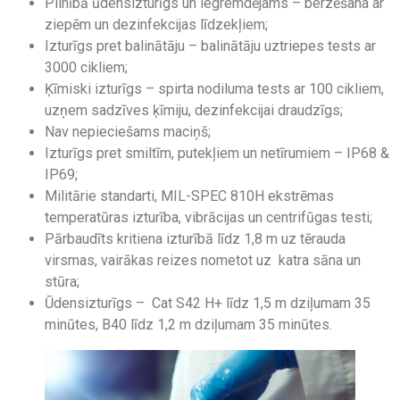
Pilnībā ūdensizturīgs un iegremdējams – berzēšana ar
ziepēm un dezinfekcijas līdzekļiem;
Izturīgs pret balinātāju – balinātāju uztriepes tests ar
3000 cikliem;
Ķīmiski izturīgs – spirta nodiluma tests ar 100 cikliem,
uzņem sadzīves ķīmiju, dezinfekcijai draudzīgs;
Nav nepieciešams maciņš;
Izturīgs pret smiltīm, putekļiem un netīrumiem – IP68 &
IP69;
Militārie standarti, MIL-SPEC 810H ekstrēmas
temperatūras izturība, vibrācijas un centrifūgas testi;
Pārbaudīts kritiena izturībā līdz 1,8 m uz tērauda
virsmas, vairākas reizes nometot uz katra sāna un
stūra;
Ūdensizturīgs – Cat S42 H+ līdz 1,5 m dziļumam 35
minūtes, B40 līdz 1,2 m dziļumam 35 minūtes.