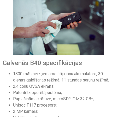
Galvenās B40 specifikācijas
1800 mAh neizņemams litija jonu akumulators, 30
dienas gaidīšanas režīmā, 11 stundas sarunu režīmā;
2,4 collu QVGA ekrāns;
Patentēta operētājsistēma;
Paplašināma krātuve, microSD™ līdz 32 GB*;
Unisoc T117 procesors;
2 MP kamera;