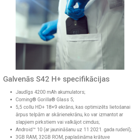
Galvenās S42 H+ specifikācijas
Jaudīgs 4200 mAh akumulators;
Corning® Gorilla® Glass 5;
5,5 collu HD+ 18×9 ekrāns, kas optimizēts lietošanai
ārpus telpām ar skārienekrānu, ko var izmantot ar
slapjiem pirkstiem vai valkājot cimdus;
Android™ 10 (ar jaunināšanu uz 11 2021. gada rudenī);
3GB RAM, 32GB ROM, paplašināma krātuve