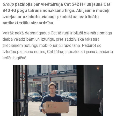
Group
paziņojis par viedtālruņa Cat S42 H+ un jaunā Cat
B40 4G pogu tālruņa nonākšanu tirgū. Abi jaunie modeļi
izceļas ar uzlabotu, viscaur produktos iestrādātu
antibakteriālu aizsardzību.
Vairāk nekā desmit gadus Cat tālruņi ir bijuši piemērs smaga
darba vajadzībām un izturīgu, pret sadzīviska rakstura
triecieniem noturīgu mobilo ierīču ražošanā. Padarot šo
izturību par jauno normu, Cat tālruņi nosaka arī jaunu standartu
ierīču higiēnā.