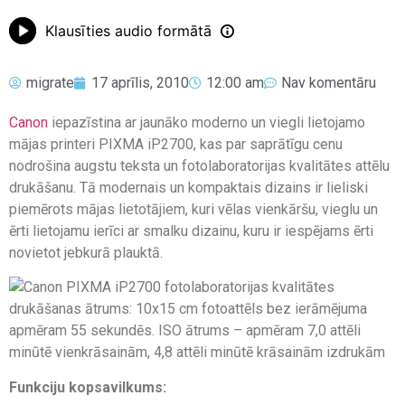
Klausīties audio formātā
migrate
17 aprīlis, 2010
12:00 am
Nav komentāru
Canon
iepazīstina ar jaunāko moderno un viegli lietojamo
mājas printeri PIXMA iP2700, kas par saprātīgu cenu
nodrošina augstu teksta un fotolaboratorijas kvalitātes attēlu
drukāšanu. Tā modernais un kompaktais dizains ir lieliski
piemērots mājas lietotājiem, kuri vēlas vienkāršu, vieglu un
ērti lietojamu ierīci ar smalku dizainu, kuru ir iespējams ērti
novietot jebkurā plauktā.
Funkciju kopsavilkums: