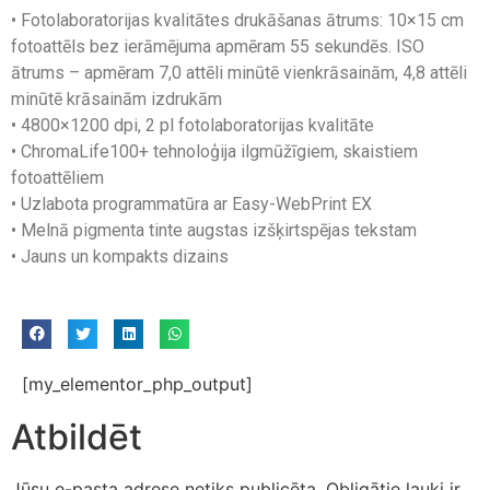
• Fotolaboratorijas kvalitātes drukāšanas ātrums: 10×15 cm
fotoattēls bez ierāmējuma apmēram 55 sekundēs. ISO
ātrums – apmēram 7,0 attēli minūtē vienkrāsainām, 4,8 attēli
minūtē krāsainām izdrukām
• 4800×1200 dpi, 2 pl fotolaboratorijas kvalitāte
• ChromaLife100+ tehnoloģija ilgmūžīgiem, skaistiem
fotoattēliem
• Uzlabota programmatūra ar Easy-WebPrint EX
• Melnā pigmenta tinte augstas izšķirtspējas tekstam
• Jauns un kompakts dizains
[my_elementor_php_output]
Atbildēt
Jūsu e-pasta adrese netiks publicēta.
Obligātie lauki ir