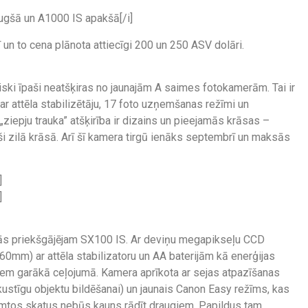
augšā un A1000 IS apakšā[/i]
n to cena plānota attiecīgi 200 un 250 ASV dolāri.
iski īpaši neatšķiras no jaunajām A saimes fotokamerām. Tai ir
r attēla stabilizētāju, 17 foto uzņemšanas režīmi un
iepju trauka” atšķirība ir dizains un pieejamās krāsas –
iši zilā krāsā. Arī šī kamera tirgū ienāks septembrī un maksās
]
]
ās priekšgājējam SX100 IS. Ar deviņu megapikseļu CCD
mm) ar attēla stabilizatoru un AA baterijām kā enerģijas
miem garākā ceļojumā. Kamera aprīkota ar sejas atpazīšanas
kustīgu objektu bildēšanai) un jaunais Canon Easy režīms, kas
ņemtos skatus nebūs kauns rādīt draugiem. Papildus tam