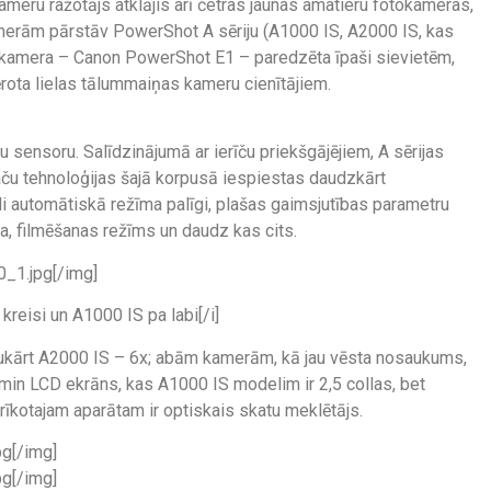
meru ražotājs atklājis arī četras jaunas amatieru fotokameras,
amerām pārstāv PowerShot A sēriju (A1000 IS, A2000 IS, kas
a kamera – Canon PowerShot E1 – paredzēta īpaši sievietēm,
ota lielas tālummaiņas kameru cienītājiem.
sensoru. Salīdzinājumā ar ierīču priekšgājējiem, A sērijas
u tehnoloģijas šajā korpusā iespiestas daudzkārt
i automātiskā režīma palīgi, plašas gaimsjutības parametru
a, filmēšanas režīms un daudz kas cits.
_1.jpg[/img]
 kreisi un A1000 IS pa labi[/i]
vukārt A2000 IS – 6x; abām kamerām, kā jau vēsta nosaukums,
 jāmin LCD ekrāns, kas A1000 IS modelim ir 2,5 collas, bet
rīkotajam aparātam ir optiskais skatu meklētājs.
g[/img]
g[/img]