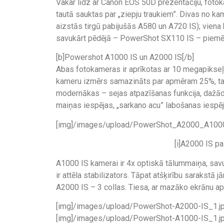
Vakar līdz ar Canon EOS 50D prezentāciju, fotoka
tautā sauktas par „ziepju traukiem”. Divas no k
aizstās tirgū pabijušās A580 un A720 IS); vien
savukārt pēdējā – PowerShot SX110 IS – piemēr
[b]Powershot A1000 IS un A2000 IS[/b]
Abas fotokameras ir aprīkotas ar 10 megapikseļu 
kameru izmērs samazināts par apmēram 25%, tač
modernākas – sejas atpazīšanas funkcija, dažād
maiņas iespējas, „sarkano acu” labošanas iespēj
[img]/images/upload/PowerShot_A2000_A1000
[i]A2000 IS pa
A1000 IS kamerai ir 4x optiskā tālummaiņa, sa
ir attēla stabilizators. Tāpat atšķirību sarakstā
A2000 IS – 3 collas. Tiesa, ar mazāko ekrānu ap
[img]/images/upload/PowerShot-A2000-IS_1.jp
[img]/images/upload/PowerShot-A1000-IS_1.jp