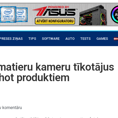
PRESES ZIŅAS
TIPS
SOFTWARE
AUTO
TESTS
GAMES
matieru kameru tīkotājus
hot produktiem
v komentāru