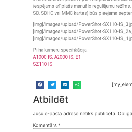
iespējams arī plašs manuālo regulējumu režīms.
SD, SDHC vai MMC kartes) būs pieejama septe
[img]/images/upload/PowerShot-SX110-IS_3.jp
[img]/images/upload/PowerShot-SX110-IS_2a.j
[img]/images/upload/PowerShot-SX110-IS_1.jp
Pilna kameru specifikācija:
A1000 IS, A2000 IS, E1
SZ110 IS
[my_elem
Atbildēt
Jūsu e-pasta adrese netiks publicēta.
Obligā
Komentārs
*