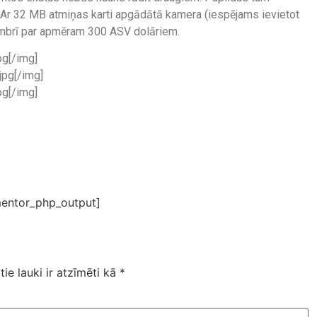
 Ar 32 MB atmiņas karti apgādātā kamera (iespējams ievietot
mbrī par apmēram 300 ASV dolāriem.
g[/img]
pg[/img]
g[/img]
entor_php_output]
tie lauki ir atzīmēti kā
*