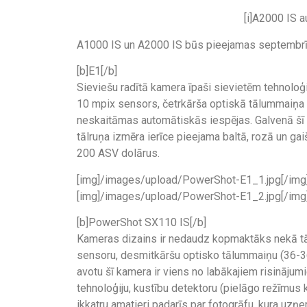
[i]A2000 IS 
A1000 IS un A2000 IS būs pieejamas septembrī u
[b]E1[/b]
Sieviešu radītā kamera īpaši sievietēm tehnoloģ
10 mpix sensors, četrkārša optiskā tālummaiņa a
neskaitāmas automātiskās iespējas. Galvenā šī „z
tālruņa izmēra ierīce pieejama baltā, rozā un ga
200 ASV dolārus.
[img]/images/upload/PowerShot-E1_1.jpg[/img
[img]/images/upload/PowerShot-E1_2.jpg[/img
[b]PowerShot SX110 IS[/b]
Kameras dizains ir nedaudz kopmaktāks nekā t
sensoru, desmitkāršu optisko tālummaiņu (36-360
avotu šī kamera ir viens no labākajiem risināju
tehnoloģiju, kustību detektoru (pielāgo režīmus 
ikkatru amatieri padarīs par fotogrāfu, kura uz