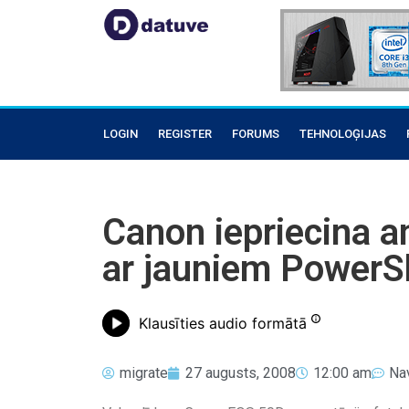
LOGIN
REGISTER
FORUMS
TEHNOLOĢIJAS
Canon iepriecina a
ar jauniem PowerS
Klausīties audio formātā
migrate
27 augusts, 2008
12:00 am
Na