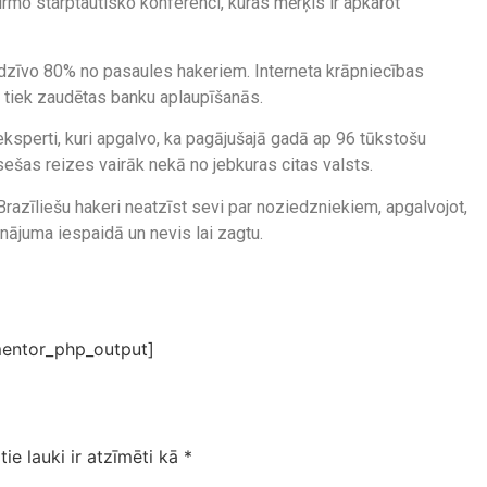
mo starptautisko konferenci, kuras mērķis ir apkarot
ā dzīvo 80% no pasaules hakeriem. Interneta krāpniecības
s tiek zaudētas banku aplaupīšanās.
 eksperti, kuri apgalvo, ka pagājušajā gadā ap 96 tūkstošu
r sešas reizes vairāk nekā no jebkuras citas valsts.
Brazīliešu hakeri neatzīst sevi par noziedzniekiem, apgalvojot,
cinājuma iespaidā un nevis lai zagtu.
entor_php_output]
tie lauki ir atzīmēti kā
*