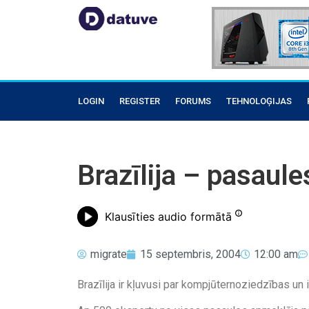
LOGIN
REGISTER
FORUMS
TEHNOLOĢIJAS
Brazīlija – pasaul
Klausīties audio formātā
migrate
15 septembris, 2004
12:00 am
Brazīlija ir kļuvusi par kompjūternoziedzības un 