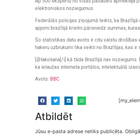
Ap 500 ekspertu no visas pasaules apmeklēja pir
elektroniskos noziegumus.
Federālās policijas ziņojumā teikts, ka Brazīlij
apjomi brazīlijā krietni pārsniedz summas, kura
Šo statistikas datu avots ir citu valstu drošības
hakeru uzbrukumi tika veikti no Brazīlijas, kas i
[i]Hakošana[/i] kā tāda Brazīlijā nav noziegums. 
ka ielaužas interneta portālos, intelektuālā izai
Avots:
BBC
[my_elem
Atbildēt
Jūsu e-pasta adrese netiks publicēta.
Obligā