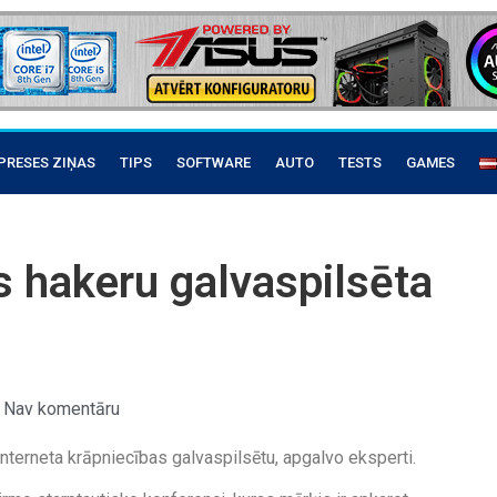
PRESES ZIŅAS
TIPS
SOFTWARE
AUTO
TESTS
GAMES
es hakeru galvaspilsēta
Nav komentāru
interneta krāpniecības galvaspilsētu, apgalvo eksperti.