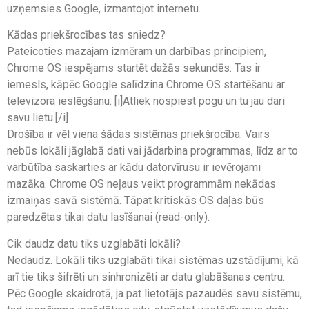
uzņemsies Google, izmantojot internetu.
Kādas priekšrocības tas sniedz?
Pateicoties mazajam izmēram un darbības principiem,
Chrome OS iespējams startēt dažās sekundēs. Tas ir
iemesls, kāpēc Google salīdzina Chrome OS startēšanu ar
televizora ieslēgšanu. [i]Atliek nospiest pogu un tu jau dari
savu lietu.[/i]
Drošība ir vēl viena šādas sistēmas priekšrocība. Vairs
nebūs lokāli jāglabā dati vai jādarbina programmas, līdz ar to
varbūtība saskarties ar kādu datorvīrusu ir ievērojami
mazāka. Chrome OS neļaus veikt programmām nekādas
izmaiņas savā sistēmā. Tāpat kritiskās OS daļas būs
paredzētas tikai datu lasīšanai (read-only).
Cik daudz datu tiks uzglabāti lokāli?
Nedaudz. Lokāli tiks uzglabāti tikai sistēmas uzstādījumi, kā
arī tie tiks šifrēti un sinhronizēti ar datu glabāšanas centru.
Pēc Google skaidrotā, ja pat lietotājs pazaudēs savu sistēmu,