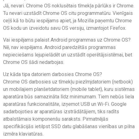
Jā, nevari. Chrome OS noklusētais tīmekļa pārlūks ir Chrome.
Tu nevari uzstādīt Chrome OS citu programmatūru. Vienīgais
ceļš kā to būtu iespējams apiet, ja Mozilla paņemtu Chrome
OS kodu un izveidotu savu OS versiju, izmantojot Firefox.
Vai iespējams palaist Android programmas uz Chrome OS?
Nē, nav iespējams. Android paredzētās programmas
nepieciešams lejupielādēt un uzstādīt operētājsistēmai, bet
Chrome OS šādi nedarbojas.
Uz kāda tipa datoriem darbosies Chrome OS?
Chrome OS darbosies uz tīmekļu piezīmjdatoriem (netbook)
un mobilajiem planšetdatoriem (mobile tablet), kuru sistēmas
aparatūra būs samazināta līdz minimumam. Tiem nebūs liela
aparatūras funkcionalitāte, izņemot USB un Wi-Fi. Google
sadarbojoties ar aparatūras izstrādātājiem, tiks radīts
atbalstāmais komponenšu saraksts. Pirmatnējās
specifikācijās ietilpst SSD datu glabāšanas vienības un pilna
izmēra klaviatūras.