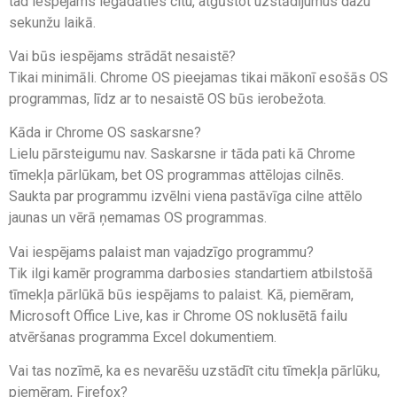
tad iespējams iegādāties citu, atgūstot uzstādījumus dažu
sekunžu laikā.
Vai būs iespējams strādāt nesaistē?
Tikai minimāli. Chrome OS pieejamas tikai mākonī esošās OS
programmas, līdz ar to nesaistē OS būs ierobežota.
Kāda ir Chrome OS saskarsne?
Lielu pārsteigumu nav. Saskarsne ir tāda pati kā Chrome
tīmekļa pārlūkam, bet OS programmas attēlojas cilnēs.
Saukta par programmu izvēlni viena pastāvīga cilne attēlo
jaunas un vērā ņemamas OS programmas.
Vai iespējams palaist man vajadzīgo programmu?
Tik ilgi kamēr programma darbosies standartiem atbilstošā
tīmekļa pārlūkā būs iespējams to palaist. Kā, piemēram,
Microsoft Office Live, kas ir Chrome OS noklusētā failu
atvēršanas programma Excel dokumentiem.
Vai tas nozīmē, ka es nevarēšu uzstādīt citu tīmekļa pārlūku,
piemēram, Firefox?