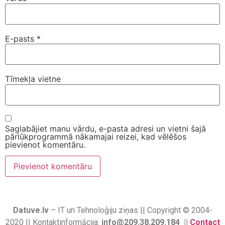
E-pasts
*
Tīmekļa vietne
Saglabājiet manu vārdu, e-pasta adresi un vietni šajā
pārlūkprogrammā nākamajai reizei, kad vēlēšos
pievienot komentāru.
Datuve.lv
– IT un Tehnoloģiju ziņas || Copyright © 2004-
2020 || Kontaktinformācija:
info@209.38.209.184 ||
Contact