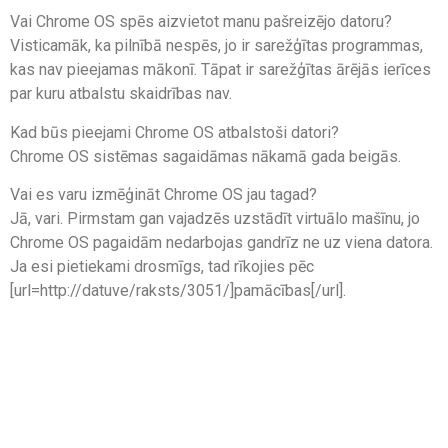
Vai Chrome OS spēs aizvietot manu pašreizējo datoru?
Visticamāk, ka pilnībā nespēs, jo ir sarežģītas programmas,
kas nav pieejamas mākonī. Tāpat ir sarežģītas ārējās ierīces
par kuru atbalstu skaidrības nav.
Kad būs pieejami Chrome OS atbalstoši datori?
Chrome OS sistēmas sagaidāmas nākamā gada beigās.
Vai es varu izmēģināt Chrome OS jau tagad?
Jā, vari. Pirmstam gan vajadzēs uzstādīt virtuālo mašīnu, jo
Chrome OS pagaidām nedarbojas gandrīz ne uz viena datora.
Ja esi pietiekami drosmīgs, tad rīkojies pēc
[url=http://datuve/raksts/3051/]pamācības[/url].