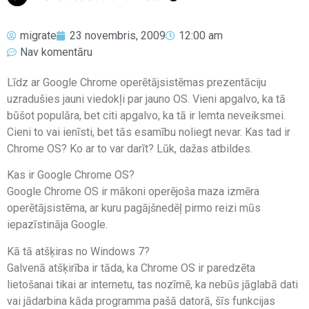
migrate
23 novembris, 2009
12:00 am
Nav komentāru
Līdz ar Google Chrome operētājsistēmas prezentāciju
uzradušies jauni viedokļi par jauno OS. Vieni apgalvo, ka tā
būšot populāra, bet citi apgalvo, ka tā ir lemta neveiksmei.
Cieni to vai ienīsti, bet tās esamību noliegt nevar. Kas tad ir
Chrome OS? Ko ar to var darīt? Lūk, dažas atbildes.
Kas ir Google Chrome OS?
Google Chrome OS ir mākoni operējoša maza izmēra
operētājsistēma, ar kuru pagājšnedēļ pirmo reizi mūs
iepazīstināja Google.
Kā tā atšķiras no Windows 7?
Galvenā atšķirība ir tāda, ka Chrome OS ir paredzēta
lietošanai tikai ar internetu, tas nozīmē, ka nebūs jāglabā dati
vai jādarbina kāda programma pašā datorā, šīs funkcijas