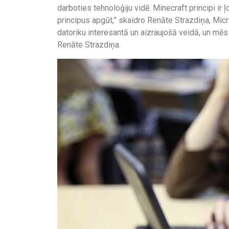
darboties tehnoloģiju vidē. Minecraft principi ir
principus apgūt,” skaidro Renāte Strazdiņa, Micro
datoriku interesantā un aizraujošā veidā, un mē
Renāte Strazdiņa.