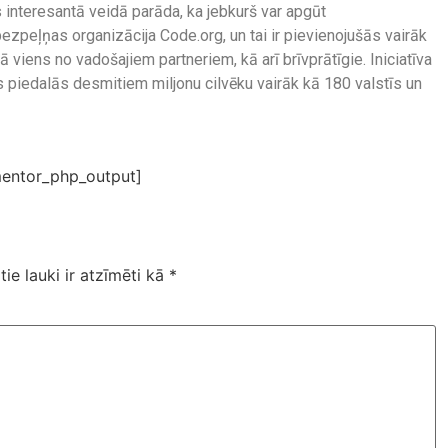
interesantā veidā parāda, ka jebkurš var apgūt
zpeļņas organizācija Code.org, un tai ir pievienojušās vairāk
 viens no vadošajiem partneriem, kā arī brīvprātīgie. Iniciatīva
os piedalās desmitiem miljonu cilvēku vairāk kā 180 valstīs un
entor_php_output]
tie lauki ir atzīmēti kā
*