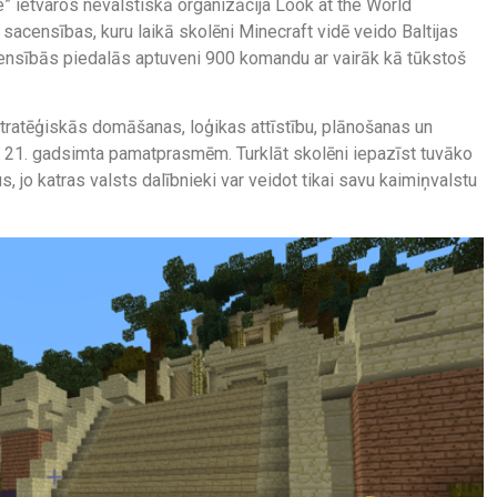
 ietvaros nevalstiskā organizācija Look at the World
sacensības, kuru laikā skolēni Minecraft vidē veido Baltijas
acensībās piedalās aptuveni 900 komandu ar vairāk kā tūkstoš
tratēģiskās domāšanas, loģikas attīstību, plānošanas un
 21. gadsimta pamatprasmēm. Turklāt skolēni iepazīst tuvāko
, jo katras valsts dalībnieki var veidot tikai savu kaimiņvalstu