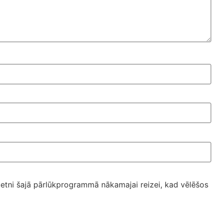
ietni šajā pārlūkprogrammā nākamajai reizei, kad vēlēšos