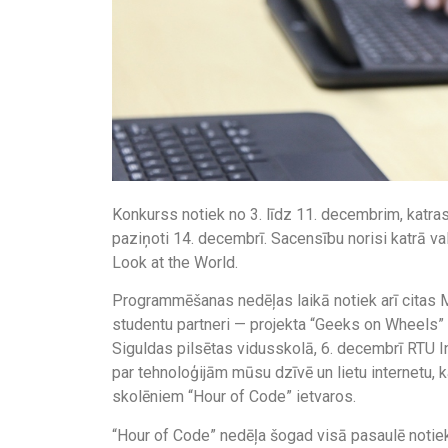
Konkurss notiek no 3. līdz 11. decembrim, katras
paziņoti 14. decembrī. Sacensību norisi katrā va
Look at the World.
Programmēšanas nedēļas laikā notiek arī citas M
studentu partneri — projekta “Geeks on Wheels” 
Siguldas pilsētas vidusskolā, 6. decembrī RTU 
par tehnoloģijām mūsu dzīvē un lietu internetu, 
skolēniem “Hour of Code” ietvaros.
“Hour of Code” nedēļa šogad visā pasaulē notiek