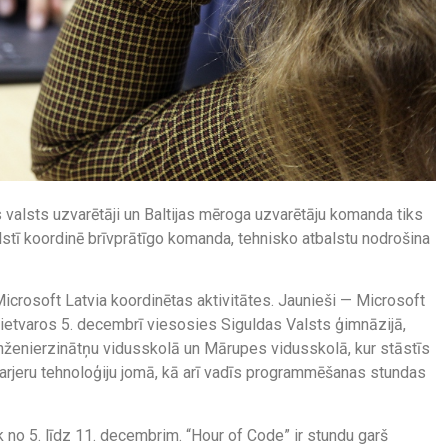
 valsts uzvarētāji un Baltijas mēroga uzvarētāju komanda tiks
lstī koordinē brīvprātīgo komanda, tehnisko atbalstu nodrošina
icrosoft Latvia koordinētas aktivitātes. Jaunieši — Microsoft
ietvaros 5. decembrī viesosies Siguldas Valsts ģimnāzijā,
Inženierzinātņu vidusskolā un Mārupes vidusskolā, kur stāstīs
karjeru tehnoloģiju jomā, kā arī vadīs programmēšanas stundas
 no 5. līdz 11. decembrim. “Hour of Code” ir stundu garš