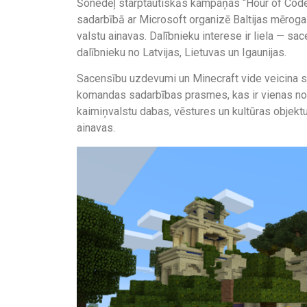
Šonedēļ starptautiskās kampaņas “Hour of Code”
sadarbībā ar Microsoft organizē Baltijas mēroga 
valstu ainavas. Dalībnieku interese ir liela — s
dalībnieku no Latvijas, Lietuvas un Igaunijas.
Sacensību uzdevumi un Minecraft vide veicina s
komandas sadarbības prasmes, kas ir vienas no
kaimiņvalstu dabas, vēstures un kultūras objektus
ainavas.