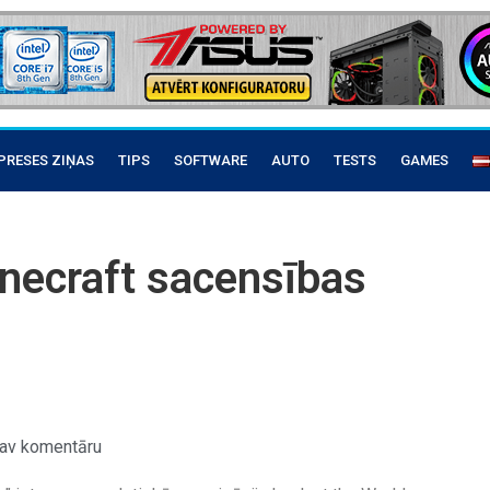
PRESES ZIŅAS
TIPS
SOFTWARE
AUTO
TESTS
GAMES
necraft sacensības
av komentāru