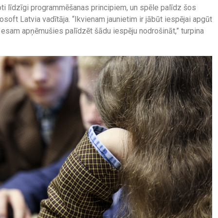
 ļoti līdzīgi programmēšanas principiem, un spēle palīdz šos
soft Latvia vadītāja. “Ikvienam jaunietim ir jābūt iespējai apgūt
s esam apņēmušies palīdzēt šādu iespēju nodrošināt,” turpina