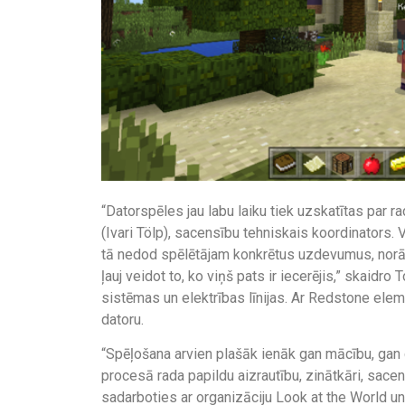
“Datorspēles jau labu laiku tiek uzskatītas par r
(Ivari Tölp), sacensību tehniskais koordinators. 
tā nedod spēlētājam konkrētus uzdevumus, norādī
ļauj veidot to, ko viņš pats ir iecerējis,” skaidro
sistēmas un elektrības līnijas. Ar Redstone elem
datoru.
“Spēļošana arvien plašāk ienāk gan mācību, gan 
procesā rada papildu aizrautību, zinātkāri, sace
sadarboties ar organizāciju Look at the World u