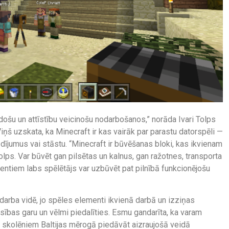
adošu un attīstību veicinošu nodarbošanos,” norāda Ivari Tolps
Viņš uzskata, ka Minecraft ir kas vairāk par parastu datorspēli —
jumus vai stāstu. “Minecraft ir būvēšanas bloki, kas ikvienam
 Tolps. Var būvēt gan pilsētas un kalnus, gan ražotnes, transporta
entiem labs spēlētājs var uzbūvēt pat pilnībā funkcionējošu
darba vidē, jo spēles elementi ikvienā darbā un izziņas
nsības garu un vēlmi piedalīties. Esmu gandarīta, ka varam
n skolēniem Baltijas mērogā piedāvāt aizraujošā veidā