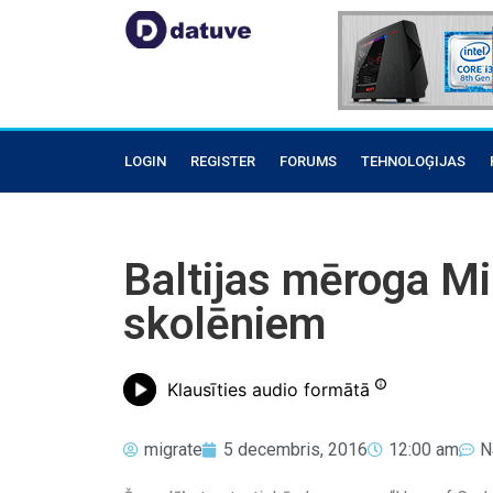
LOGIN
REGISTER
FORUMS
TEHNOLOĢIJAS
Baltijas mēroga Mi
skolēniem
Klausīties audio formātā
migrate
5 decembris, 2016
12:00 am
N