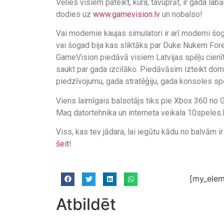
Vēlies visiem pateikt, kura, tavuprāt, ir gada 
dodies uz
www.gamevision.lv
un nobalso!
Vai modernie kaujas simulatori ir arī moderni šoga
vai šogad bija kas sliktāks par Duke Nukem Fore
GameVision piedāvā visiem Latvijas spēļu cienītā
saukt par gada izcilāko. Piedāvāsim izteikt domas
piedzīvojumu, gada stratēģiju, gada konsoles s
Viens laimīgais balsotājs tiks pie Xbox 360 no
Maq datortehnika un interneta veikala 10speles.l
Viss, kas tev jādara, lai iegūtu kādu no balvām i
šeit
!
[my_elem
Atbildēt