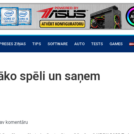
PRESES ZIŅAS
TIPS
SOFTWARE
AUTO
TESTS
GAMES
āko spēli un saņem
av komentāru