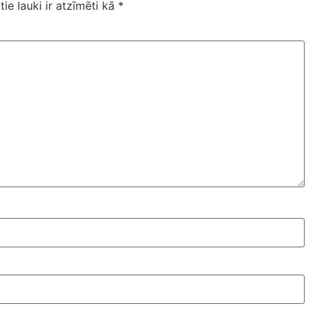
tie lauki ir atzīmēti kā
*