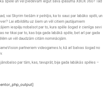
labākā spēle un vēl piedevām iegūt savā īpašumā XBOX 360? Tad
d, vai Skyrim tiešām ir pelnījis, ka to sauc par labāko spēli, un
ver? Lai atbildētu uz šiem un vēl citiem jautājumiem
jiem iespēju nobalsot par to, kura spēle šogad ir cienīga sevi
 ne tikai par to, kas bija gada labākā spēle, bet arī par gada
pēlēm un vēl daudzām citām nominācijām.
 GameVision partneriem videogames.lv, kā arī balvas šogad no
v.
r jānobalso par tām, kas, tavuprāt, bija gada labākās spēles –
entor_php_output]