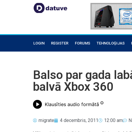
LOGIN
REGISTER
FORUMS
TEHNOLOĢIJAS
Balso par gada lab
balvā Xbox 360
Klausīties audio formātā
migrate
4 decembris, 2011
12:00 am
N