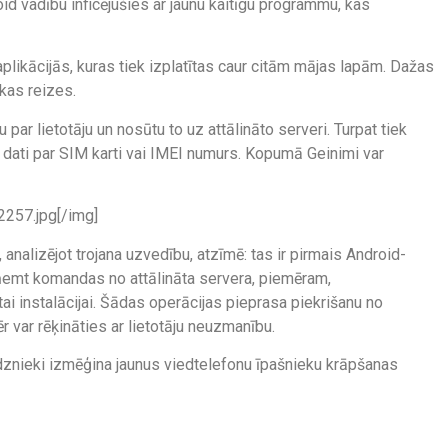
roid vadību inficējušies ar jaunu kaitīgu programmu, kas
ikācijās, kuras tiek izplatītas caur citām mājas lapām. Dažas
kas reizes.
ar lietotāju un nosūtu to uz attālināto serveri. Turpat tiek
 dati par SIM karti vai IMEI numurs. Kopumā Geinimi var
257.jpg[/img]
analizējot trojana uzvedību, atzīmē: tas ir pirmais Android-
ņemt komandas no attālināta servera, piemēram,
i instalācijai. Šādas operācijas pieprasa piekrišanu no
r var rēķināties ar lietotāju neuzmanību.
edznieki izmēģina jaunus viedtelefonu īpašnieku krāpšanas