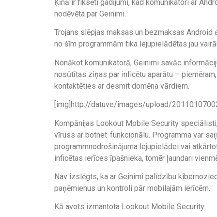
Ķīnā ir fiksēti gadījumi, kad komunikatori ar And
nodēvēta par Geinimi.
Trojans slēpjas maksas un bezmaksas Android apl
no šīm programmām tika lejupielādētas jau vairā
Nonākot komunikatorā, Geinimi savāc informāciju p
nosūtītas ziņas par inficētu aparātu – piemēram,
kontaktēties ar desmit domēna vārdiem.
[img]http://datuve/images/upload/20110107002
Kompānijas Lookout Mobile Security speciālisti, 
vīruss ar botnet-funkcionālu. Programma var sa
programmnodrošinājuma lejupielādei vai atkārtota
inficētas ierīces īpašnieka, tomēr ļaundari vienmē
Nav izslēgts, ka ar Geinimi palīdzību kibernozi
paņēmienus un kontroli pār mobilajām ierīcēm.
Kā avots izmantota Lookout Mobile Security.