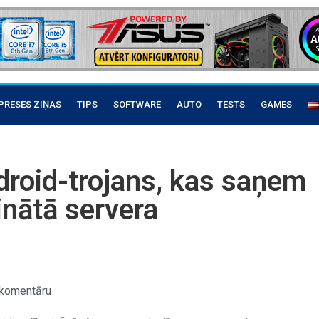
PRESES ZIŅAS
TIPS
SOFTWARE
AUTO
TESTS
GAMES
droid-trojans, kas saņem
nātā servera
komentāru