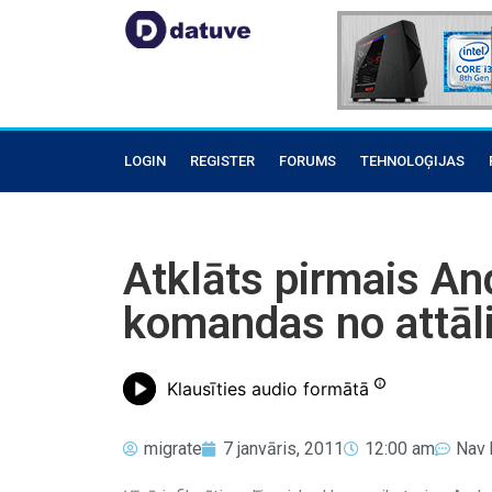
LOGIN
REGISTER
FORUMS
TEHNOLOĢIJAS
Atklāts pirmais An
komandas no attāli
Klausīties audio formātā
migrate
7 janvāris, 2011
12:00 am
Nav 