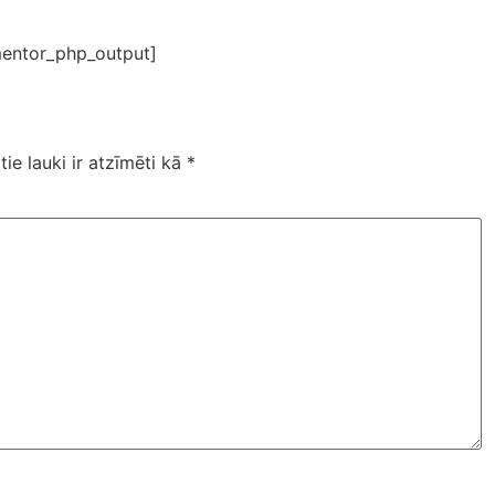
entor_php_output]
tie lauki ir atzīmēti kā
*