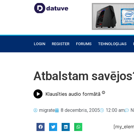
LOGIN
REGISTER
FORUMS
TEHNOLOĢIJAS
Atbalstam savējos
Klausīties audio formātā
migrate
8 decembris, 2005
12:00 am
N
[my_elem