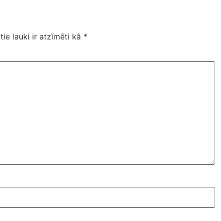
tie lauki ir atzīmēti kā
*