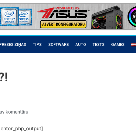
PRESES ZIŅAS
TIPS
SOFTWARE
AUTO
TESTS
GAMES
?!
av komentāru
entor_php_output]