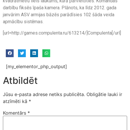
kvadrātmetru liels laukums, kurā pārvietoties. Komandas
darbību fiksēs īpaša kamera. Plānots, ka līdz 2012. gada
janvārim ASV armijas bāzēs parādīsies 102 šāda veida
apmācību sistēmas.
[url=http://games.compulenta.ru/613214/]Compulenta[/url]
[my_elementor_php_output]
Atbildēt
Jūsu e-pasta adrese netiks publicēta.
Obligātie lauki ir
atzīmēti kā
*
Komentārs
*