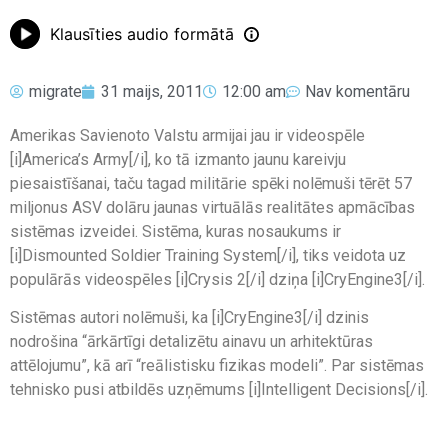
Klausīties audio formātā
migrate
31 maijs, 2011
12:00 am
Nav komentāru
Amerikas Savienoto Valstu armijai jau ir videospēle
[i]America’s Army[/i], ko tā izmanto jaunu kareivju
piesaistīšanai, taču tagad militārie spēki nolēmuši tērēt 57
miljonus ASV dolāru jaunas virtuālās realitātes apmācības
sistēmas izveidei. Sistēma, kuras nosaukums ir
[i]Dismounted Soldier Training System[/i], tiks veidota uz
populārās videospēles [i]Crysis 2[/i] dziņa [i]CryEngine3[/i].
Sistēmas autori nolēmuši, ka [i]CryEngine3[/i] dzinis
nodrošina “ārkārtīgi detalizētu ainavu un arhitektūras
attēlojumu”, kā arī “reālistisku fizikas modeli”. Par sistēmas
tehnisko pusi atbildēs uzņēmums [i]Intelligent Decisions[/i].