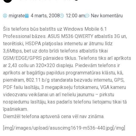
migrate
4 marts, 2008
12:00 am
Nav komentāru
Šis telefons būs balstīts uz Windows Mobile 6.1
Professional bāzes. ASUS M536 QWERTY atbalstīs 3G un,
teorētiski, HSDPA platjoslas internetu ar ātrumu līdz
3,6Mbps, bet uz doto brīdi telefons atbalstīs tikai
GSM/EDGE/GPRS pārraides tīklus. Telefons tiks arī aprīkots
ar 2,43 collu un 320×320 displeju. Piedevām telefons ir
aprīkots ar bagātīgu papildus programmatūras klāstu, kā,
piemēram, 802.11 b/g standarata bezvadu internetu, GPS,
PDF failu lasītāju, 3 megapikseļu fotokameru, VGA kameru
videozvanu veikšanai un arī nelielu jaunumu – pirkstu
nospiedumu lasītāju, kas padarīs telefonu lietojamu tikai tā
īpašniekam.
Diemžēl telefona aptuvenā cena vēl nav zināma.
[img]/images/upload/asuscimg1619-m536-440.jpg[/img]