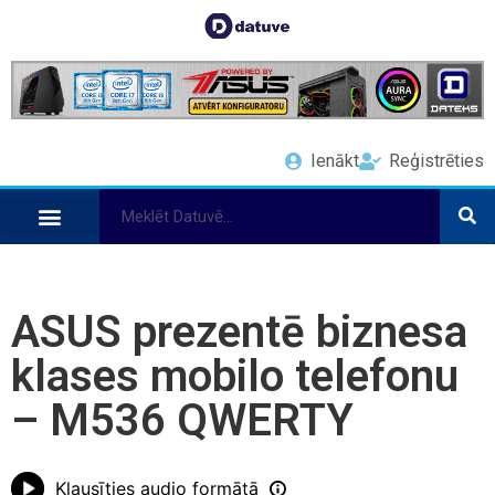
Ienākt
Reģistrēties
ASUS prezentē biznesa
klases mobilo telefonu
– M536 QWERTY
Klausīties audio formātā