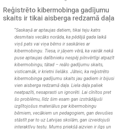
Reģistrēto kibermobinga gadījumu
skaits ir tikai aisberga redzamā daļa
“
Saskaņā ar aptaujas datiem, tikai teju katrs
desmitais vecāks norāda, ka pēdējā gada laikā
viņš pats vai viņa bērns ir saskāries ar
kibermobingu. Tiesa, ir jāņem vērā, ka vairāk nekā
puse aptaujas dalībnieku nespēj pilnvērtīgi atpazīt
kibermobingu, tātad – reālo gadījumu skaits,
visticamāk, ir krietni lielāks. Jāteic, ka reģistrēto
kibermobinga gadījumu skaits jau gadiem ir bijusi
vien aisberga redzamā daļa. Liela daļa paliek
neatpazīti, nesaprasti un ignorēti. Lai cīnītos pret
šo problēmu, līdz šim esam gan izstrādājuši
izglītojošus materiālus par kibermobingu
bērniem, vecākiem un pedagogiem, gan devušies
stāstīt par to uz Latvijas skolām, gan izveidojuši
interaktīvu testu. Mums priekšā aizvien ir ilgs un