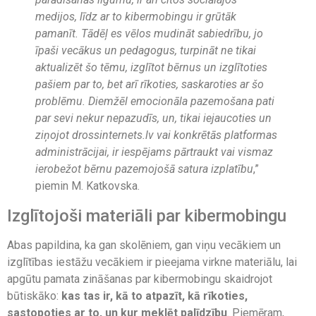
medijos, līdz ar to kibermobingu ir grūtāk
pamanīt. Tādēļ es vēlos mudināt sabiedrību, jo
īpaši vecākus un pedagogus, turpināt ne tikai
aktualizēt šo tēmu, izglītot bērnus un izglītoties
pašiem par to, bet arī rīkoties, saskaroties ar šo
problēmu. Diemžēl emocionāla pazemošana pati
par sevi nekur nepazudīs, un, tikai iejaucoties un
ziņojot drossinternets.lv vai konkrētās platformas
administrācijai, ir iespējams pārtraukt vai vismaz
ierobežot bērnu pazemojošā satura izplatību
,”
piemin M. Katkovska.
Izglītojoši materiāli par kibermobingu
Abas papildina, ka gan skolēniem, gan viņu vecākiem un
izglītības iestāžu vecākiem ir pieejama virkne materiālu, lai
apgūtu pamata zināšanas par kibermobingu skaidrojot
būtiskāko:
kas tas ir, kā to atpazīt, kā rīkoties,
sastopoties ar to, un kur meklēt palīdzību
. Piemēram,