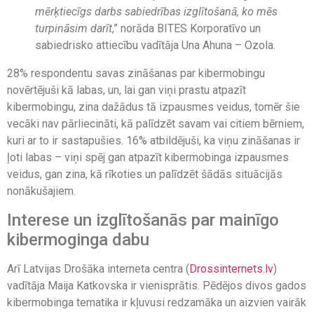
mērķtiecīgs darbs sabiedrības izglītošanā, ko mēs
turpināsim darīt
,” norāda BITES Korporatīvo un
sabiedrisko attiecību vadītāja Una Ahuna – Ozola.
28% respondentu savas zināšanas par kibermobingu
novērtējuši kā labas, un, lai gan viņi prastu atpazīt
kibermobingu, zina dažādus tā izpausmes veidus, tomēr šie
vecāki nav pārliecināti, kā palīdzēt savam vai citiem bērniem,
kuri ar to ir sastapušies. 16% atbildējuši, ka viņu zināšanas ir
ļoti labas – viņi spēj gan atpazīt kibermobinga izpausmes
veidus, gan zina, kā rīkoties un palīdzēt šādās situācijās
nonākušajiem.
Interese un izglītošanās par mainīgo
kibermoginga dabu
Arī Latvijas Drošāka interneta centra (
Drossinternets.lv
)
vadītāja Maija Katkovska ir vienisprātis. Pēdējos divos gados
kibermobinga tematika ir kļuvusi redzamāka un aizvien vairāk