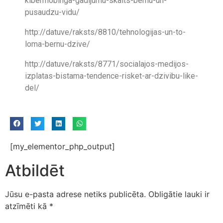
kibermobinga-gadijumu-skaits-bernu-un-
pusaudzu-vidu/
http://datuve/raksts/8810/tehnologijas-un-to-
loma-bernu-dzive/
http://datuve/raksts/8771/socialajos-medijos-
izplatas-bistama-tendence-risket-ar-dzivibu-like-
del/
[my_elementor_php_output]
Atbildēt
Jūsu e-pasta adrese netiks publicēta.
Obligātie lauki ir
atzīmēti kā
*