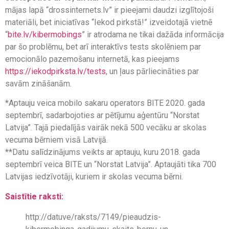
mājas lapā “drossinternets.lv” ir pieejami daudzi izglītojoši
materiāli, bet iniciatīvas “Iekod pirkstā!” izveidotajā vietnē
“
bite.lv/kibermobings
” ir atrodama ne tikai dažāda informācija
par šo problēmu, bet arī interaktīvs tests skolēniem par
emocionālo pazemošanu internetā, kas pieejams
https://iekodpirksta.lv/tests
, un ļaus pārliecināties par
savām zināšanām.
*Aptauju veica mobilo sakaru operators BITE 2020. gada
septembrī, sadarbojoties ar pētījumu aģentūru “Norstat
Latvija”. Tajā piedalījās vairāk nekā 500 vecāku ar skolas
vecuma bērniem visā Latvijā.
**Datu salīdzinājums veikts ar aptauju, kuru 2018. gada
septembrī veica BITE un “Norstat Latvija”. Aptaujāti tika 700
Latvijas iedzīvotāji, kuriem ir skolas vecuma bērni.
Saistītie raksti:
http://datuve/raksts/7149/pieaudzis-