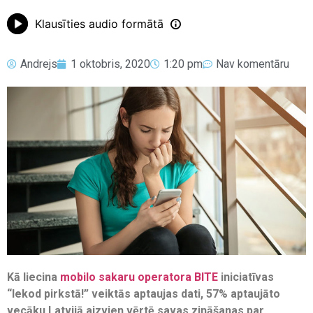
Klausīties audio formātā
Andrejs
1 oktobris, 2020
1:20 pm
Nav komentāru
Kā liecina
mobilo sakaru operatora BITE
iniciatīvas
“Iekod pirkstā!” veiktās aptaujas dati, 57% aptaujāto
vecāku Latvijā aizvien vērtē savas zināšanas par