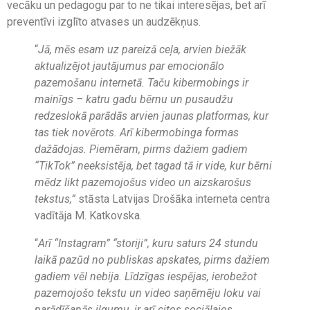
vecāku un pedagogu par to ne tikai interesējas, bet arī
preventīvi izglīto atvases un audzēkņus.
“
Jā, mēs esam uz pareizā ceļa, arvien biežāk
aktualizējot jautājumus par emocionālo
pazemošanu internetā. Taču kibermobings ir
mainīgs – katru gadu bērnu un pusaudžu
redzeslokā parādās arvien jaunas platformas, kur
tas tiek novērots. Arī kibermobinga formas
dažādojas. Piemēram, pirms dažiem gadiem
“TikTok” neeksistēja, bet tagad tā ir vide, kur bērni
mēdz likt pazemojošus video un aizskarošus
tekstus,”
stāsta Latvijas Drošāka interneta centra
vadītāja M. Katkovska.
“
Arī “Instagram” “storiji”, kuru saturs 24 stundu
laikā pazūd no publiskas apskates, pirms dažiem
gadiem vēl nebija. Līdzīgas iespējas, ierobežot
pazemojošo tekstu un video saņēmēju loku vai
parādīšanās ilgumu, ir arī citos sociālajos