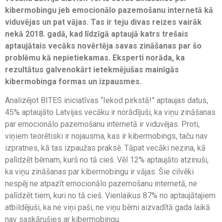
kibermobingu jeb emocionālo pazemošanu internetā kā
viduvējas un pat vājas. Tas ir teju divas reizes vairāk
nekā 2018. gadā, kad līdzīgā aptaujā katrs trešais
aptaujātais vecāks novērtēja savas zināšanas par šo
problēmu kā nepietiekamas. Eksperti norāda, ka
rezultātus galvenokārt ietekmējušas mainīgās
kibermobinga formas un izpausmes.
Analizējot BITES iniciatīvas “Iekod pirkstā!” aptaujas datus,
45% aptaujāto Latvijas vecāku ir norādījuši, ka viņu zināšanas
par emocionālo pazemošanu internetā ir viduvējas. Proti,
viņiem teorētiski ir nojausma, kas ir kibermobings, taču nav
izpratnes, kā tas izpaužas praksē. Tāpat vecāki nezina, kā
palīdzēt bērnam, kurš no tā cieš. Vēl 12% aptaujāto atzinuši,
ka viņu zināšanas par kibermobingu ir vājas. Šie cilvēki
nespēj ne atpazīt emocionālo pazemošanu internetā, ne
palīdzēt tiem, kuri no tā cieš. Vienlaikus 87% no aptaujātajiem
atbildējuši, ka ne viņi paši, ne viņu bērni aizvadītā gada laikā
nav saskārušies ar kibermobingu.