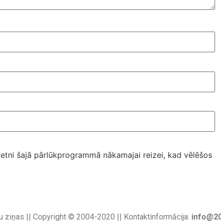
ietni šajā pārlūkprogrammā nākamajai reizei, kad vēlēšos
u ziņas || Copyright © 2004-2020 || Kontaktinformācija:
info@20