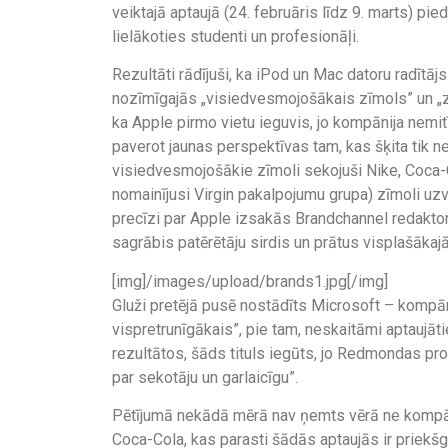
veiktajā aptaujā (24. februāris līdz 9. marts) pie
lielākoties studenti un profesionāļi.
Rezultāti rādījuši, ka iPod un Mac datoru radītāj
nozīmīgajās „visiedvesmojošākais zīmols” un „zīm
ka Apple pirmo vietu ieguvis, jo kompānija nemit
paverot jaunas perspektīvas tam, kas šķita tik 
visiedvesmojošākie zīmoli sekojuši Nike, Coca-C
nomainījusi Virgin pakalpojumu grupa) zīmoli uzv
precīzi par Apple izsakās Brandchannel redakt
sagrābis patērētāju sirdis un prātus visplašākaj
[img]/images/upload/brands1.jpg[/img]
Gluži pretējā pusē nostādīts Microsoft – kompāni
vispretrunīgākais”, pie tam, neskaitāmi aptaujāt
rezultātos, šāds tituls iegūts, jo Redmondas pr
par sekotāju un garlaicīgu”.
Pētījumā nekādā mērā nav ņemts vērā ne kompānij
Coca-Cola, kas parasti šādās aptaujās ir priekšgal