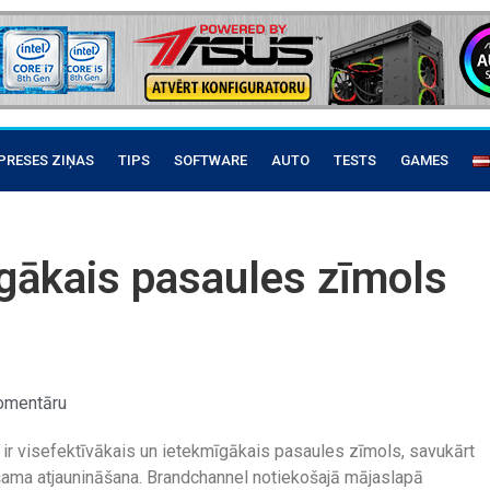
PRESES ZIŅAS
TIPS
SOFTWARE
AUTO
TESTS
GAMES
gākais pasaules zīmols
omentāru
 ir visefektīvākais un ietekmīgākais pasaules zīmols, savukārt
šama atjaunināšana. Brandchannel notiekošajā mājaslapā