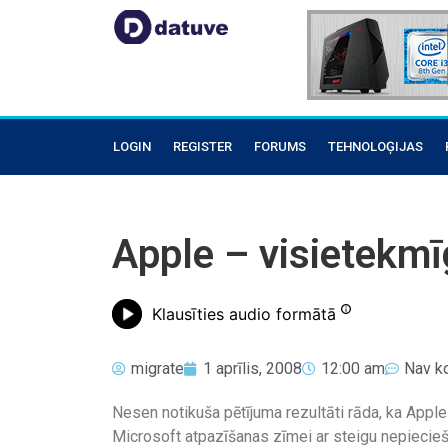
LOGIN
REGISTER
FORUMS
TEHNOLOĢIJAS
Apple – visietekmī
Klausīties audio formātā
migrate
1 aprīlis, 2008
12:00 am
Nav k
Nesen notikuša pētījuma rezultāti rāda, ka Apple
Microsoft atpazīšanas zīmei ar steigu nepiecie