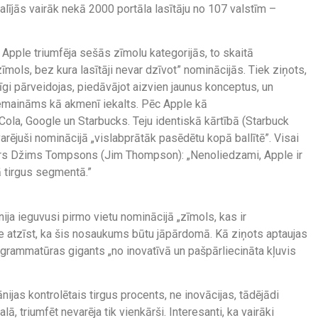
dalījās vairāk nekā 2000 portāla lasītāju no 107 valstīm –
s Apple triumfēja sešās zīmolu kategorijās, to skaitā
ols, bez kura lasītāji nevar dzīvot” nominācijās. Tiek ziņots,
īgi pārveidojas, piedāvājot aizvien jaunus konceptus, un
nemaināms kā akmenī iekalts. Pēc Apple kā
ola, Google un Starbucks. Teju identiskā kārtībā (Starbuck
arējuši nominācijā „vislabprātāk pasēdētu kopā ballītē”. Visai
ors Džims Tompsons (Jim Thompson): „Nenoliedzami, Apple ir
ā tirgus segmentā.”
ja ieguvusi pirmo vietu nominācijā „zīmols, kas ir
ie atzīst, ka šis nosaukums būtu jāpārdomā. Kā ziņots aptaujas
ogrammatūras gigants „no inovatīvā un pašpārliecināta kļuvis
as kontrolētais tirgus procents, ne inovācijas, tādējādi
ā, triumfēt nevarēja tik vienkārši. Interesanti, ka vairāki