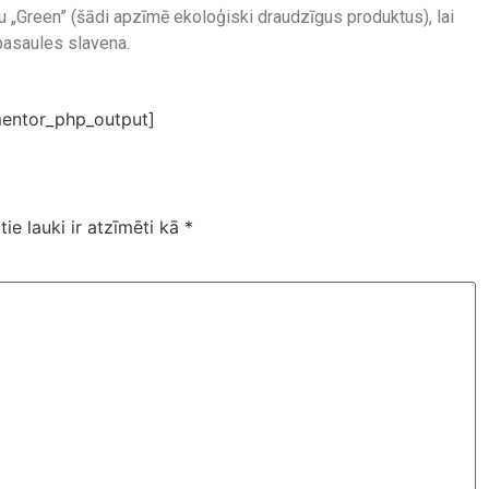
u „Green” (šādi apzīmē ekoloģiski draudzīgus produktus), lai
pasaules slavena.
entor_php_output]
tie lauki ir atzīmēti kā
*