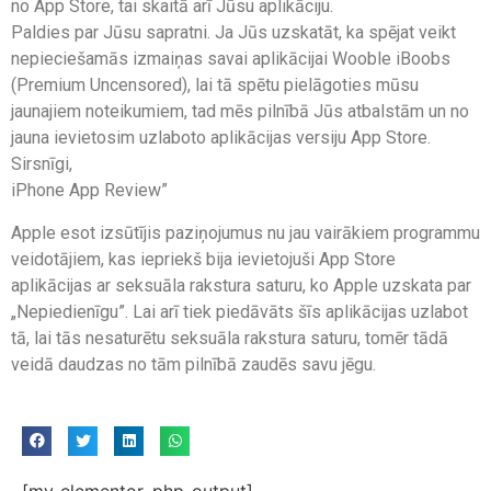
no App Store, tai skaitā arī Jūsu aplikāciju.
Paldies par Jūsu sapratni. Ja Jūs uzskatāt, ka spējat veikt
nepieciešamās izmaiņas savai aplikācijai Wooble iBoobs
(Premium Uncensored), lai tā spētu pielāgoties mūsu
jaunajiem noteikumiem, tad mēs pilnībā Jūs atbalstām un no
jauna ievietosim uzlaboto aplikācijas versiju App Store.
Sirsnīgi,
iPhone App Review”
Apple esot izsūtījis paziņojumus nu jau vairākiem programmu
veidotājiem, kas iepriekš bija ievietojuši App Store
aplikācijas ar seksuāla rakstura saturu, ko Apple uzskata par
„Nepiedienīgu”. Lai arī tiek piedāvāts šīs aplikācijas uzlabot
tā, lai tās nesaturētu seksuāla rakstura saturu, tomēr tādā
veidā daudzas no tām pilnībā zaudēs savu jēgu.