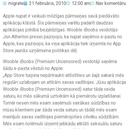
migrate
21 februāris, 2010
12:00 am
Nav komentāru
Apple nupat ir veikuši milzīgas pārmaiņas savā piedāvāto
aplikāciju klāstā. Šīs pārmaiņas varētu padarīt daudzas
aplikācijas pilnībā bezjēdzīgas. Wooble iBoobs veidotājs
Jon Atherton presei paziņojis, ka nupat saņēmis e-pastu no
Apple, kas paziņojis, ka viņa aplikācija tiek izņemta no App
Store jaunās uzņēmuma politikas dēļ.
Wooble iBoobs (Premium Uncensored) veidotāji saņēma
šādu e-pasta vēstuli no Apple:
„App Store turpina nepārtraukti attīstīties un šajā sakarā mēs
regulāri uzlabojam un attīrām savas vadlīnijas. Jūsu aplikācija
Wooble iBoobs (Premium Uncensored) satur tāda veida
saturu, ko mēs sākumā uztvērām kā piemērotu izplatīšanai.
Tomēr nesen mēs esam saņēmuši vairākas sūdzības no
mūsu klientiem par šāda veida saturu un tādēļ mēs esam
mainījuši savas vadlīnijas piemērojoties cilvēku sūdzībām.
Mēs esam nolēmuši izņemt jebkādu atklāti seksuālu saturu