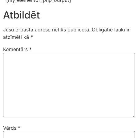
[my_elementor_php_output]
Atbildēt
Jūsu e-pasta adrese netiks publicēta.
Obligātie lauki ir
atzīmēti kā
*
Komentārs
*
Vārds
*