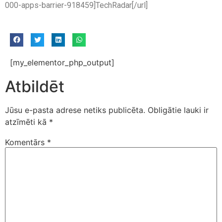
000-apps-barrier-918459]TechRadar[/url]
[my_elementor_php_output]
Atbildēt
Jūsu e-pasta adrese netiks publicēta.
Obligātie lauki ir
atzīmēti kā
*
Komentārs
*