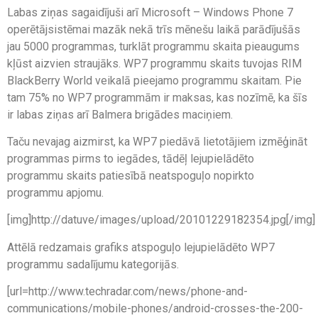
Labas ziņas sagaidījuši arī Microsoft – Windows Phone 7
operētājsistēmai mazāk nekā trīs mēnešu laikā parādījušās
jau 5000 programmas, turklāt programmu skaita pieaugums
kļūst aizvien straujāks. WP7 programmu skaits tuvojas RIM
BlackBerry World veikalā pieejamo programmu skaitam. Pie
tam 75% no WP7 programmām ir maksas, kas nozīmē, ka šīs
ir labas ziņas arī Balmera brigādes maciņiem.
Taču nevajag aizmirst, ka WP7 piedāvā lietotājiem izmēģināt
programmas pirms to iegādes, tādēļ lejupielādēto
programmu skaits patiesībā neatspoguļo nopirkto
programmu apjomu.
[img]http://datuve/images/upload/20101229182354.jpg[/img]
Attēlā redzamais grafiks atspoguļo lejupielādēto WP7
programmu sadalījumu kategorijās.
[url=http://www.techradar.com/news/phone-and-
communications/mobile-phones/android-crosses-the-200-