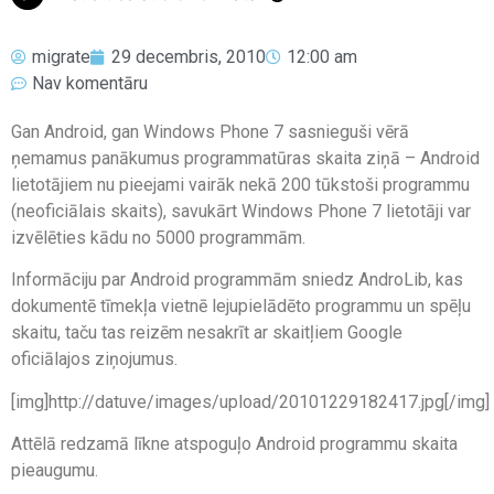
migrate
29 decembris, 2010
12:00 am
Nav komentāru
Gan Android, gan Windows Phone 7 sasnieguši vērā
ņemamus panākumus programmatūras skaita ziņā – Android
lietotājiem nu pieejami vairāk nekā 200 tūkstoši programmu
(neoficiālais skaits), savukārt Windows Phone 7 lietotāji var
izvēlēties kādu no 5000 programmām.
Informāciju par Android programmām sniedz AndroLib, kas
dokumentē tīmekļa vietnē lejupielādēto programmu un spēļu
skaitu, taču tas reizēm nesakrīt ar skaitļiem Google
oficiālajos ziņojumus.
[img]http://datuve/images/upload/20101229182417.jpg[/img]
Attēlā redzamā līkne atspoguļo Android programmu skaita
pieaugumu.