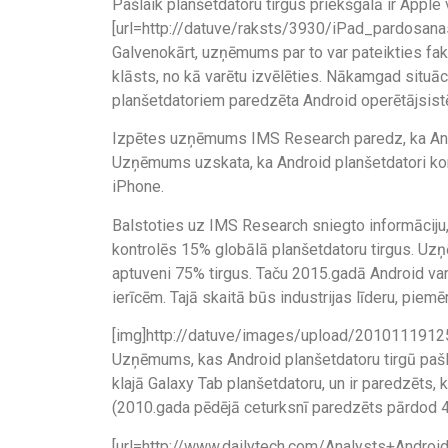
Pašlaik planšetdatoru tirgus priekšgalā ir Apple
[url=http://datuve/raksts/3930/iPad_pardosan
Galvenokārt, uzņēmums par to var pateikties fak
klāsts, no kā varētu izvēlēties. Nākamgad situācij
planšetdatoriem paredzēta Android operētājsist
Izpētes uzņēmums IMS Research paredz, ka Andro
Uzņēmums uzskata, ka Android planšetdatori konk
iPhone.
Balstoties uz IMS Research sniegto informāciju
kontrolēs 15% globālā planšetdatoru tirgus. Uz
aptuveni 75% tirgus. Taču 2015.gadā Android var
ierīcēm. Tajā skaitā būs industrijas līderu, pie
[img]http://datuve/images/upload/20101119125
Uzņēmums, kas Android planšetdatoru tirgū pašla
klajā Galaxy Tab planšetdatoru, un ir paredzēts, k
(2010.gada pēdējā ceturksnī paredzēts pārdod 4,
[url=http://www.dailytech.com/Analysts+Androi