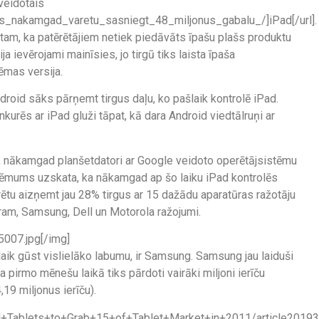
 veidotais
as_nakamgad_varetu_sasniegt_48_miljonus_gabalu_/]iPad[/url].
tam, ka patērētājiem netiek piedāvāts īpašu plašs produktu
a ievērojami mainīsies, jo tirgū tiks laista īpaša
ēmas versija.
id sāks pārņemt tirgus daļu, ko pašlaik kontrolē iPad.
urēs ar iPad gluži tāpat, kā dara Android viedtālruņi ar
, nākamgad planšetdatori ar Google veidoto operētājsistēmu
ņēmums uzskata, ka nākamgad ap šo laiku iPad kontrolēs
ētu aizņemt jau 28% tirgus ar 15 dažādu aparatūras ražotāju
mēram, Samsung, Dell un Motorola ražojumi.
007.jpg[/img]
ik gūst vislielāko labumu, ir Samsung. Samsung jau laiduši
a pirmo mēnešu laikā tiks pārdoti vairāki miljoni ierīču
19 miljonus ierīču).
d+Tablets+to+Grab+15+of+Tablet+Market+in+2011/article20193.h