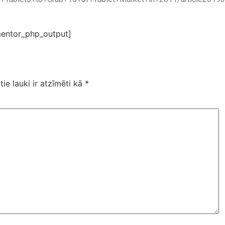
entor_php_output]
tie lauki ir atzīmēti kā
*