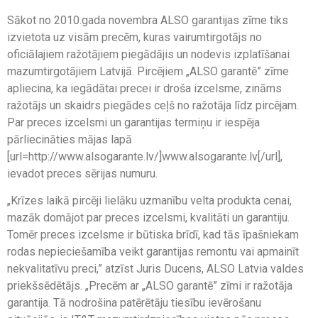
Sākot no 2010.gada novembra ALSO garantijas zīme tiks
izvietota uz visām precēm, kuras vairumtirgotājs no
oficiālajiem ražotājiem piegādājis un nodevis izplatīšanai
mazumtirgotājiem Latvijā. Pircējiem „ALSO garantē” zīme
apliecina, ka iegādātai precei ir droša izcelsme, zināms
ražotājs un skaidrs piegādes ceļš no ražotāja līdz pircējam.
Par preces izcelsmi un garantijas termiņu ir iespēja
pārliecināties mājas lapā
[url=http://www.alsogarante.lv/]www.alsogarante.lv[/url],
ievadot preces sērijas numuru.
„Krīzes laikā pircēji lielāku uzmanību velta produkta cenai,
mazāk domājot par preces izcelsmi, kvalitāti un garantiju.
Tomēr preces izcelsme ir būtiska brīdī, kad tās īpašniekam
rodas nepieciešamība veikt garantijas remontu vai apmainīt
nekvalitatīvu preci,” atzīst Juris Ducens, ALSO Latvia valdes
priekšsēdētājs. „Precēm ar „ALSO garantē” zīmi ir ražotāja
garantija. Tā nodrošina patērētāju tiesību ievērošanu