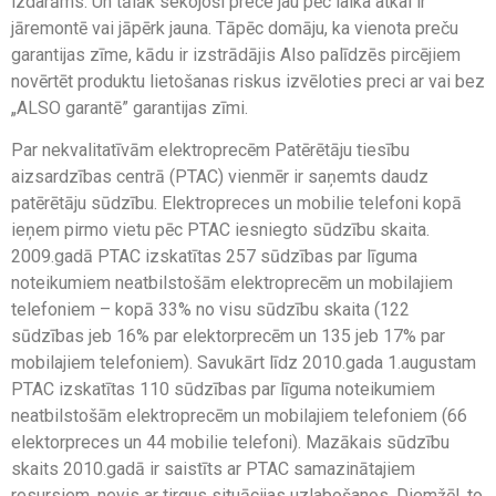
izdarāms. Un tālāk sekojoši prece jau pēc laika atkal ir
jāremontē vai jāpērk jauna. Tāpēc domāju, ka vienota preču
garantijas zīme, kādu ir izstrādājis Also palīdzēs pircējiem
novērtēt produktu lietošanas riskus izvēloties preci ar vai bez
„ALSO garantē” garantijas zīmi.
Par nekvalitatīvām elektroprecēm Patērētāju tiesību
aizsardzības centrā (PTAC) vienmēr ir saņemts daudz
patērētāju sūdzību. Elektropreces un mobilie telefoni kopā
ieņem pirmo vietu pēc PTAC iesniegto sūdzību skaita.
2009.gadā PTAC izskatītas 257 sūdzības par līguma
noteikumiem neatbilstošām elektroprecēm un mobilajiem
telefoniem – kopā 33% no visu sūdzību skaita (122
sūdzības jeb 16% par elektorprecēm un 135 jeb 17% par
mobilajiem telefoniem). Savukārt līdz 2010.gada 1.augustam
PTAC izskatītas 110 sūdzības par līguma noteikumiem
neatbilstošām elektroprecēm un mobilajiem telefoniem (66
elektorpreces un 44 mobilie telefoni). Mazākais sūdzību
skaits 2010.gadā ir saistīts ar PTAC samazinātajiem
resursiem, nevis ar tirgus situācijas uzlabošanos. Diemžēl, to