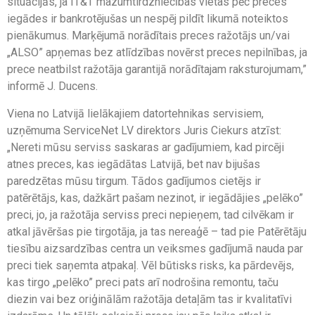
situācijās, ja IT&T mazumtirdzniecības vietas pēc preces
iegādes ir bankrotējušas un nespēj pildīt likumā noteiktos
pienākumus. Marķējumā norādītais preces ražotājs un/vai
„ALSO” apņemas bez atlīdzības novērst preces nepilnības, ja
prece neatbilst ražotāja garantijā norādītajam raksturojumam,”
informē J. Ducens.
Viena no Latvijā lielākajiem datortehnikas servisiem,
uzņēmuma ServiceNet LV direktors Juris Ciekurs atzīst:
„Nereti mūsu serviss saskaras ar gadījumiem, kad pircēji
atnes preces, kas iegādātas Latvijā, bet nav bijušas
paredzētas mūsu tirgum. Tādos gadījumos cietējs ir
patērētājs, kas, dažkārt pašam nezinot, ir iegādājies „pelēko”
preci, jo, ja ražotāja serviss preci nepieņem, tad cilvēkam ir
atkal jāvēršas pie tirgotāja, ja tas nereaģē – tad pie Patērētāju
tiesību aizsardzības centra un veiksmes gadījumā nauda par
preci tiek saņemta atpakaļ. Vēl būtisks risks, ka pārdevējs,
kas tirgo „pelēko” preci pats arī nodrošina remontu, taču
diezin vai bez oriģinālām ražotāja detaļām tas ir kvalitatīvi