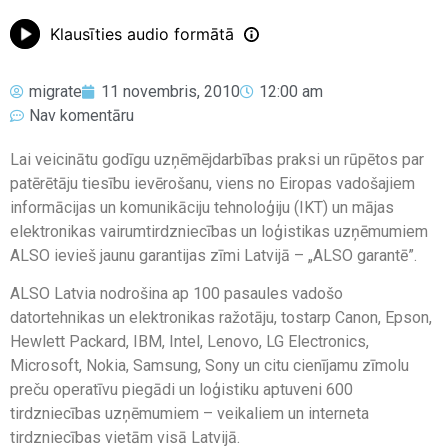
Klausīties audio formātā
migrate
11 novembris, 2010
12:00 am
Nav komentāru
Lai veicinātu godīgu uzņēmējdarbības praksi un rūpētos par
patērētāju tiesību ievērošanu, viens no Eiropas vadošajiem
informācijas un komunikāciju tehnoloģiju (IKT) un mājas
elektronikas vairumtirdzniecības un loģistikas uzņēmumiem
ALSO ievieš jaunu garantijas zīmi Latvijā – „ALSO garantē”.
ALSO Latvia nodrošina ap 100 pasaules vadošo
datortehnikas un elektronikas ražotāju, tostarp Canon, Epson,
Hewlett Packard, IBM, Intel, Lenovo, LG Electronics,
Microsoft, Nokia, Samsung, Sony un citu cienījamu zīmolu
preču operatīvu piegādi un loģistiku aptuveni 600
tirdzniecības uzņēmumiem – veikaliem un interneta
tirdzniecības vietām visā Latvijā.