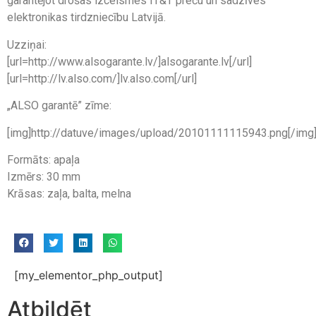
garantējot drošas izcelsmes IT&T preču un sadzīves
elektronikas tirdzniecību Latvijā.
Uzziņai:
[url=http://www.alsogarante.lv/]alsogarante.lv[/url]
[url=http://lv.also.com/]lv.also.com[/url]
„ALSO garantē” zīme:
[img]http://datuve/images/upload/20101111115943.png[/img
Formāts: apaļa
Izmērs: 30 mm
Krāsas: zaļa, balta, melna
[my_elementor_php_output]
Atbildēt