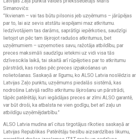
Latvijas Zaļā punkta valdes priekšsēdētājs Māris
Simanovičs:
”Ikvienam – vai tas būtu pilsonis jeb uzņēmums – jārūpējas
par to, lai aiz sevis atstātu iespējami maz atkritumu.
Iedzīvotājiem tas darāms, saprātīgi iepērkoties, saudzīgi
lietojot un pēc tam šķirojot radušos atkritumus, bet
uzņēmumiem – uzņemoties savu, ražotāja atbildību, par
preces maksimāli saudzīgu ietekmi uz vidi visa tās
dzīvescikla laikā, tai skaitā arī rūpējoties par to atkritumu
pārstrādi, kas rodas pēc preces izpakošanas un
nolietošanas. Saskaņā ar līgumu, ko ALSO Latvia noslēdzis ar
Latvijas Zaļo punktu, uzņēmums piedalās sistēmā, kas
nodrošina Latvijā radīto atkritumu šķirošanu un pārstrādi,
tāpēc patērētāji, kuri iegādājas preces ar zīmi ALSO garantē,
var būt droši, ka atbalsta ne vien godīgu, bet arī zaļu un
atbildīgu uzņēmējdarbību.”
ALSO Latvia mudina arī citus tirgotājus rīkoties saskaņā ar
Latvijas Republikas Patērētāju tiesību aizsardzības likumu,