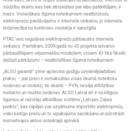
sūdzību skaits, kas tiek atrisinātas par labu patērētājam, ir
mazs. Vislielākais līguma noteikumiem neatbilstošu
elektropreču piedāvājums ir interneta veikalos, jo interneta
tirdzniecība no kontroles viedokļa ir sarežģīta.
PTAC veic regulāras elektropreču pārbaudes interneta
veikalos. Piemēram, 2009.gadā no 43 projekta ietvaros
pārbaudītajiem veļasmašīnu modeļiem, visiem 43 tika fiksēti
dažādi pārkāpumi – neatbilstības līguma noteikumiem.
„ALSO garantē” zīme apliecina godīgu uzņēmējdarbības
praksi, – par preci ir nomaksātas visas likumā noteiktās
nodevas un nodokļi, tai skaitā – PVN, nesēja atlīdzības
nodoklis un muitas nodevas. ALSO Latvia arī ir noslēgusi
līgumus ar ražotāju atbildības sistēmu „Latvijas Zaļais
punkts”, kas rūpējas par uzņēmuma importēto elektropreču,
videi kaitīgo preču un to iepakojuma savākšanu un pārstrādi
normatīvajos aktos noteiktajā apmērā.